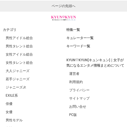
ページの先頭へ
カテゴリ
特集一覧
男性アイドル総合
キュレーター一覧
男性タレント総合
キーワード一覧
女性アイドル総合
KYUN♡KYUN[キュンキュン]｜女子が
女性タレント総合
気になるエンタメ情報まとめについて
大人ジャニーズ
運営者
若手ジャニーズ
利用規約
ジャニーズJr.
プライバシー
EXILE系
サイトマップ
俳優
お問い合せ
女優
PC版
男性モデル