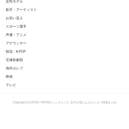
女性モデル
歌手・アーティスト
お笑い芸人
スポーツ選手
声優・アニメ
アナウンサー
韓流・K-POP
宝塚歌劇団
海外セレブ
映画
テレビ
Copyright (C) KYUN♡KYUN[キュンキュン]｜女子が気になるエンタメ情報まとめ