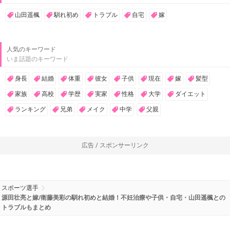
山田遥楓
馴れ初め
トラブル
自宅
嫁
人気のキーワード
いま話題のキーワード
身長
結婚
体重
彼女
子供
現在
嫁
髪型
家族
高校
学歴
実家
性格
大学
ダイエット
ランキング
兄弟
メイク
中学
父親
広告 / スポンサーリンク
スポーツ選手
源田壮亮と嫁/衛藤美彩の馴れ初めと結婚！不妊治療や子供・自宅・山田遥楓との
トラブルもまとめ