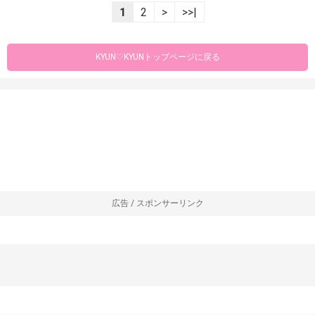
1
2
>
>>|
KYUN♡KYUNトップページに戻る
広告 / スポンサーリンク