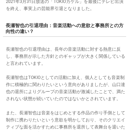
2021年3月31日放送の「TOKIOカケル」を最後にテレビ出演
を終え、事実上の芸能界引退となりました。
長瀬智也の引退理由：音楽活動への意欲と事務所との方
向性の違い？
長瀬智也の引退理由は、長年の音楽活動に対する熱意に反
し、事務所が示した方針とのギャップが大きく関係している
と言われています。
長瀬智也はTOKIOとしての活動に加え、個人としても音楽制
作に積極的に関わりたいという意向がありましたが、山口達
也の退所によりグループの音楽活動が激減したことで、満た
されない状態が続いていたのではないかとされています。
また、長瀬智也は音楽をはじめとする作品の作り手側として
制作に携わりたいという意欲を明かしており、そのクリエイ
ティブな面を活かすために事務所を退所して表舞台を退いた