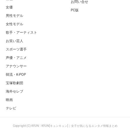
お問い合せ
女優
PC版
男性モデル
女性モデル
歌手・アーティスト
お笑い芸人
スポーツ選手
声優・アニメ
アナウンサー
韓流・K-POP
宝塚歌劇団
海外セレブ
映画
テレビ
Copyright (C) KYUN♡KYUN[キュンキュン]｜女子が気になるエンタメ情報まとめ