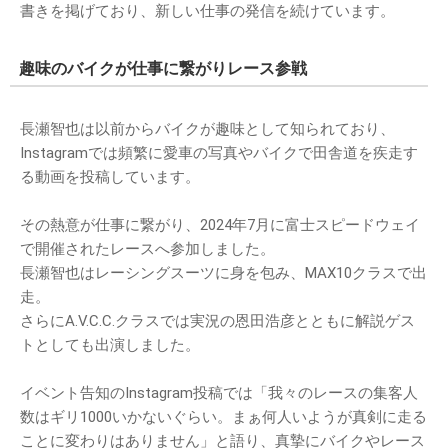
書きを掲げており、新しい仕事の発信を続けています。
趣味のバイクが仕事に繋がりレース参戦
長瀬智也は以前からバイクが趣味として知られており、
Instagramでは頻繁に愛車の写真やバイクで田舎道を疾走す
る動画を投稿しています。
その熱意が仕事に繋がり、2024年7月に富士スピードウェイ
で開催されたレースへ参加しました。
長瀬智也はレーシングスーツに身を包み、MAX10クラスで出
走。
さらにA.V.C.C.クラスでは実況の恩田浩彦とともに解説ゲス
トとしても出演しました。
イベント告知のInstagram投稿では「我々のレースの集客人
数はギリ1000いかないぐらい。まぁ何人いようが真剣に走る
ことに変わりはありません」と語り、真摯にバイクやレース