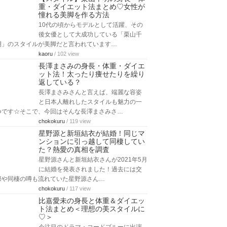
重・ダイエット法まとめ♡女性が
憧れる美脚を作る方法
10代の頃からモデルとして活躍、その
後女優として大成功している「栗山千
明」のスタイルが美脚だと言われています…
kaoru
/ 102 view
長澤まさみの身長・体重・ダイエ
ット法！太ったり痩せたりを繰り
返している？
長澤まさみさんと言えば、端麗な容姿
と日本人離れしたスタイルも魅力の一
つです☆そこで、今回はそんな長澤まさみさ…
chokokuru
/ 119 view
星野源と新垣結衣が結婚！同じマ
ンションに引っ越して同棲してい
た？熱愛の真相を調査
星野源さんと新垣結衣さんが2021年5月
に結婚を発表されました！過去には交
際や同棲の噂も流れていた星野源さん…
chokokuru
/ 117 view
比嘉愛未の身長と体重＆ダイエッ
ト法まとめ＜理想の美スタイルに
♡＞