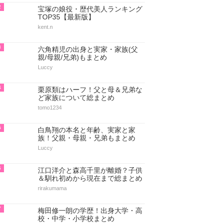
2
宝塚の娘役・歴代美人ランキング
TOP35【最新版】
kent.n
3
六角精児の出身と実家・家族(父
親/母親/兄弟)もまとめ
Luccy
4
栗原類はハーフ！父と母＆兄弟な
ど家族について総まとめ
tomo1234
5
白鳥翔の本名と年齢、実家と家
族！父親・母親・兄弟もまとめ
Luccy
6
江口洋介と森高千里が離婚？子供
＆馴れ初めから現在まで総まとめ
rirakumama
7
梅田修一朗の学歴！出身大学・高
校・中学・小学校まとめ