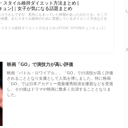
・スタイル維持ダイエット方法まとめ |
ュンキュン]｜女子が気になる話題まとめ
咲コウさんですが、意外にも太っていた時期があったのだとか。そこで
や体重、またスタイル維持のために実践しているダイエット方法などを
す。
タイル維持ダイエット方法まとめ | KYUN♡KYUN[キュンキュン]｜
映画「GO」で演技力が高い評価
映画「バトル・ロワイアル」、「GO」での演技が高く評価
されることとなり女優として人気を博しました。特に映画
「GO」では日本アカデミー賞最優秀助演女優賞などを受賞
し、その後はドラマや映画に数多く出演することとなりま
した。