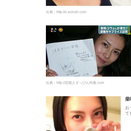
出典：
http://o.aolcdn.com
出典：
http://芸能人すっぴん特集.com
柴
お
て