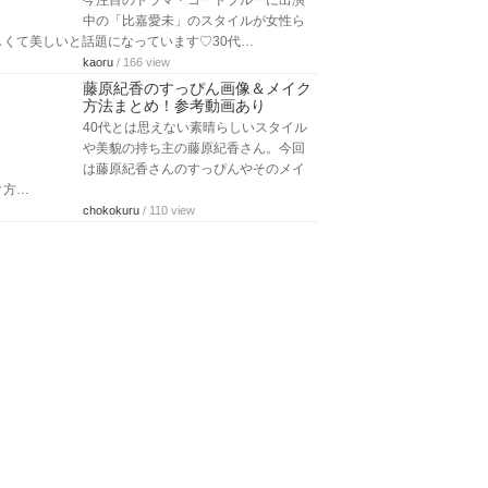
今注目のドラマ・コードブルーに出演
中の「比嘉愛未」のスタイルが女性ら
しくて美しいと話題になっています♡30代…
kaoru
/ 166 view
藤原紀香のすっぴん画像＆メイク
方法まとめ！参考動画あり
40代とは思えない素晴らしいスタイル
や美貌の持ち主の藤原紀香さん。今回
は藤原紀香さんのすっぴんやそのメイ
ク方…
chokokuru
/ 110 view