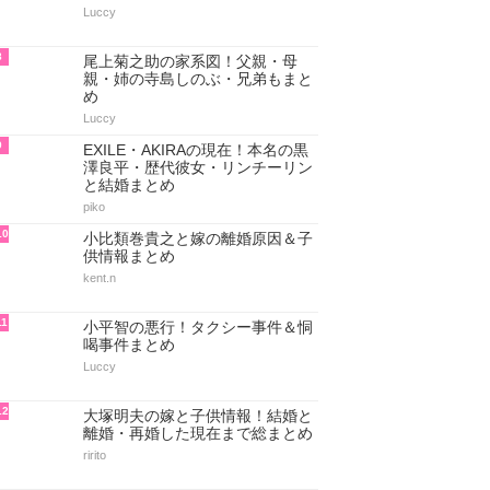
Luccy
8
尾上菊之助の家系図！父親・母
親・姉の寺島しのぶ・兄弟もまと
め
Luccy
9
EXILE・AKIRAの現在！本名の黒
澤良平・歴代彼女・リンチーリン
と結婚まとめ
piko
10
小比類巻貴之と嫁の離婚原因＆子
供情報まとめ
kent.n
11
小平智の悪行！タクシー事件＆恫
喝事件まとめ
Luccy
12
大塚明夫の嫁と子供情報！結婚と
離婚・再婚した現在まで総まとめ
ririto