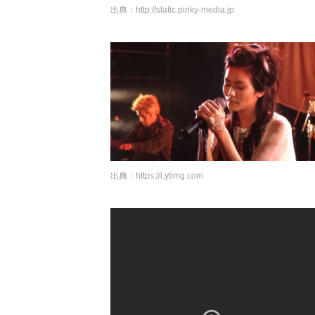
出典：
http://static.pinky-media.jp
出典：
https://i.ytimg.com