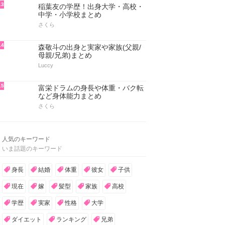
13
稲葉友の学歴！出身大学・高校・
中学・小学校まとめ
さくら
14
森敬斗の出身と実家や家族(父親/
母親/兄弟)まとめ
Luccy
15
富栄ドラムの身長や体重・バク転
など身体能力まとめ
さくら
人気のキーワード
いま話題のキーワード
身長
結婚
体重
彼女
子供
現在
嫁
髪型
家族
高校
学歴
実家
性格
大学
ダイエット
ランキング
兄弟