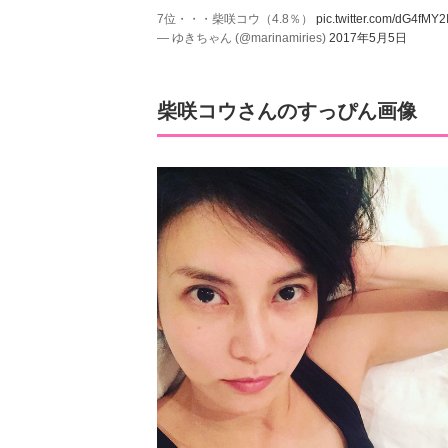
7位・・・柴咲コウ（4.8％）
pic.twitter.com/dG4fMY2
— ゆきちゃん (@marinamiries)
2017年5月5日
柴咲コウさんのすっぴん画像