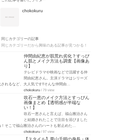
この記事を書いたライター
chokokuru
同じカテゴリーの記事
同じカテゴリーだから興味のある記事が見つかる！
仲間由紀恵が肌荒れ劣化？すっぴ
ん肌とメイク方法も調査【画像あ
り】
テレビドラマや映画などで活躍する仲
間由紀恵さん。主演ドラマはシリーズ
化されるなど、大人気です!!そんな仲間由…
chokokuru
/ 79 view
吹石一恵のメイク方法とすっぴん
画像まとめ【透明感が半端な
い！】
吹石一恵さんと言えば、福山雅治さん
と結婚されたことで注目を浴びました
ね！そこで福山雅治さんのハートも射止めた…
chokokuru
/ 97 view
【スタイル】栗山千明の身長・体