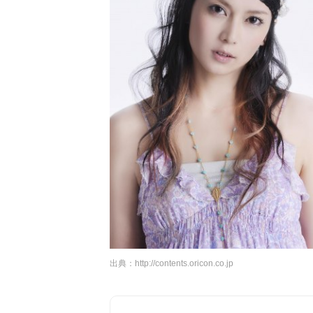
出典：
http://contents.oricon.co.jp