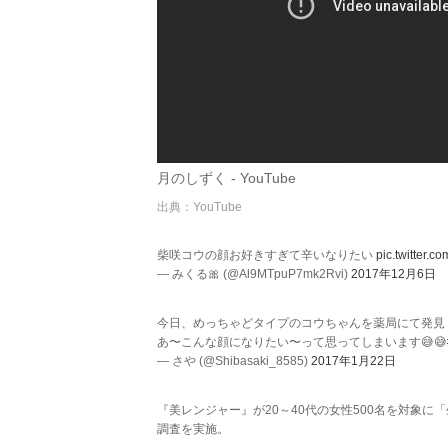
月のしずく - YouTube
出典：YouTube
柴咲コウの顔お好きすぎて辛いなりたい
pic.twitter.
— みくる🎀 (@Al9MTpuP7mk2Rvi)
2017年12月6日
今日、めっちゃどタイプのコウちゃんを薬局にて発見！
あ〜こんな顔になりたい〜って思ってしまいます😅😅
— さや (@Shibasaki_8585)
2017年1月22日
『美レンジャー』が20～40代の女性500名を対象
調査を実施。