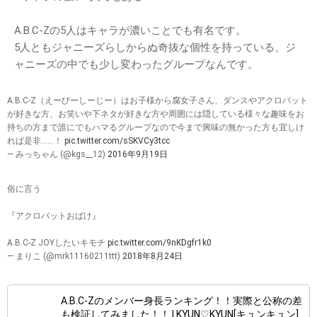
A.B.C-Zの5人はキャラが濃いことでも有名です。
5人ともジャニーズらしからぬ奇抜な個性を持っている、ジ
ャニーズの中でも少し変わったグループなんです。
A.B.C-Z（えーびーしーじー）はお子様から腐女子さん、ダンスやアクロバット
が好きな方、お笑いや下ネタが好きな方や周囲には隠している様々な趣味をお
持ちの方まで誰にでもハマるグループなので今まで興味の無かった方も宜しけ
れば是非……！
pic.twitter.com/sSKVCy3tcc
— みっちゃん (@kgs__12)
2016年9月19日
俗に言う
『アクロバットおばけ』
A.B.C-Z JOYしたいキモチ
pic.twitter.com/9nKDgfr1k0
— まりこ (@mrk11160211ttt)
2018年8月24日
A.B.C-Zのメンバー身長ランキング！！実際と公称の差
も検証してみました！！ | KYUN♡KYUN[キュンキュン]