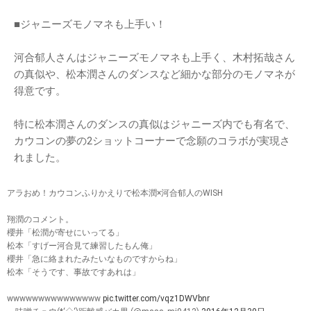
■ジャニーズモノマネも上手い！
河合郁人さんはジャニーズモノマネも上手く、木村拓哉さん
の真似や、松本潤さんのダンスなど細かな部分のモノマネが
得意です。
特に松本潤さんのダンスの真似はジャニーズ内でも有名で、
カウコンの夢の2ショットコーナーで念願のコラボが実現さ
れました。
アラおめ！カウコンふりかえりで松本潤×河合郁人のWISH
翔潤のコメント。
櫻井「松潤が寄せにいってる」
松本「すげー河合見て練習したもん俺」
櫻井「急に絡まれたみたいなものですからね」
松本「そうです、事故ですあれは」
wwwwwwwwwwwwwww
pic.twitter.com/vqz1DWVbnr