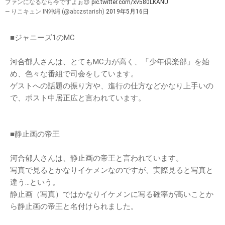
ファンになるなら今ですよぉ😍
pic.twitter.com/xv580LKANU
— りこキュン IN沖縄 (@abczstarish)
2019年5月16日
■ジャニーズ1のMC
河合郁人さんは、とてもMC力が高く、「少年倶楽部」を始
め、色々な番組で司会をしています。
ゲストへの話題の振り方や、進行の仕方などかなり上手いの
で、ポスト中居正広と言われています。
■静止画の帝王
河合郁人さんは、静止画の帝王と言われています。
写真で見るとかなりイケメンなのですが、実際見ると写真と
違う…という。
静止画（写真）ではかなりイケメンに写る確率が高いことか
ら静止画の帝王と名付けられました。