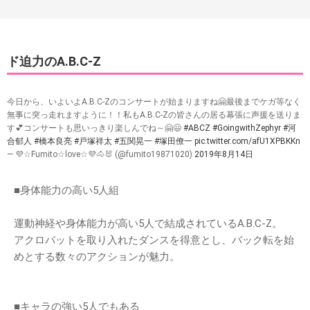
ド迫力のA.B.C-Z
今日から、いよいよA.B.C-Zのコンサートが始まりますね🤗最後までケガ等なく
無事に突っ走れますように！！私もA.B.C-Zの皆さんの居る幕張に声援を送りま
す💕コンサートも思いっきり楽しんでね～🤗😃
#ABCZ
#GoingwithZephyr
#河
合郁人
#橋本良亮
#戸塚祥太
#五関晃一
#塚田僚一
pic.twitter.com/afU1XPBKKn
— 💜☆Fumito☆love☆💜🐴🐰 (@fumito19871020)
2019年8月14日
■身体能力の高い5人組
運動神経や身体能力が高い5人で結成されているA.B.C-Z。
アクロバットを取り入れたダンスを得意とし、バック転を始
めとする数々のアクションが魅力。
■キャラの強い5人でもある