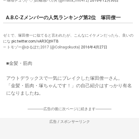
— 味噌チュウ(*‘◇‘)距離感バカ男 (@masa_mi0412)
2016年12月30日
A.B.C-Zメンバーの人気ランキング第2位 塚田僚一
ゼミで、塚田僚一に似てると言われたが、こんなにイケメンだったら、良いの
にな
pic.twitter.com/vAR3CjtHTB
— トモゾー@ゆるぽた2017 (@Colnagokuota)
2016年4月27日
■金髪・筋肉
アウトデラックスで一気にブレイクした塚田僚一さん。
「金髪・筋肉・塚ちゃんです！」の自己紹介はすっかり有名
になりましたね。
-----------------広告の後に次ページに続きます-----------------
広告 / スポンサーリンク