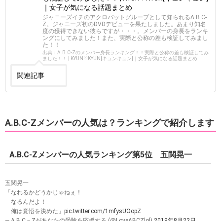
｜女子が気になる話題まとめ
ジャニーズイチのアクロバットグループとして知られるA.B.C-
Z。ジャニーズ初のDVDデビューを果たしました。あまり知名
度の獲得できない彼らですが・・・。メンバーの身長をランキ
ングにしてみました！また、実際と公称の差も検証してみまし
た！！
出典：A.B.C-Zのメンバー身長ランキング！！実際と公称の差も検証してみ
ました！！ | KYUN♡KYUN[キュンキュン]｜女子が気になる話題まとめ
関連記事
A.B.C-Zメンバーの人気は？ランキングで紹介します
A.B.C-Zメンバーの人気ランキング第5位 五関晃一
五関晃一
「なれるかどうかじゃねぇ！
なるんだよ！
俺は覚悟を決めた」
pic.twitter.com/1mfysUOopZ
— A.B.C－Zがあなたの受験を応援する (@LoveABCZlol)
2019年8月22日