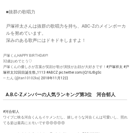
■抜群の歌唱力
戸塚祥太さんは抜群の歌唱力を持ち、ABC-Zのメインボーカ
ルを努めています。
深みのある歌声にはドキドキしますよ！
戸塚くんHAPPY BIRTHDAY!!
32歳おめでとう♡
戸塚くんの優しさが言葉が笑顔が歌が演技がお顔が大好きです！
#戸塚祥太
#戸
塚祥太32回目誕生祭_1113
#ABCZ
pic.twitter.com/jQ1ILrBgSc
— たん (@tan10102ka)
2018年11月12日
A.B.C-Zメンバーの人気ランキング第3位 河合郁人
#河合郁人
ワイプに映る河合くんもイケメンだし、嬉しそうな河合くんは可愛いし、照れ
てる姿は最高にエモいです😍😍😍😍😍