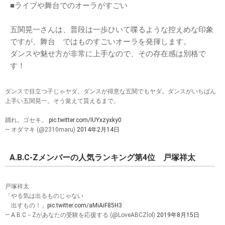
■ライブや舞台でのオーラがすごい
五関晃一さんは、普段は一歩ひいて喋るような控えめな印象
ですが、舞台 ではものすごいオーラを発揮します。
ダンスや魅せ方が非常に上手なので、その存在感は別格で
す！
ダンスで目立つ子じゃヤダ。ダンスが得意な五関でもヤダ。ダンスがいちばん
上手い五関晃一。そう覚えて貰えるまで。
踊れ。ゴセキ。
pic.twitter.com/IUYxzyxky0
— オダマキ (@2310maru)
2014年2月14日
A.B.C-Zメンバーの人気ランキング第4位 戸塚祥太
戸塚祥太
「やる気は出るものじゃない
出すもの！」
pic.twitter.com/aMiAiF85H3
— A.B.C－Zがあなたの受験を応援する (@LoveABCZlol)
2019年8月15日