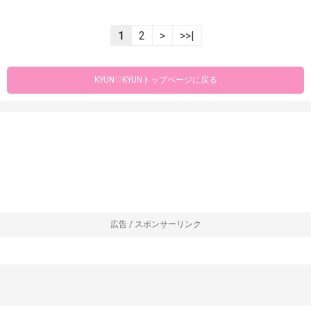
1
2
>
>>|
KYUN♡KYUNトップページに戻る
広告 / スポンサーリンク