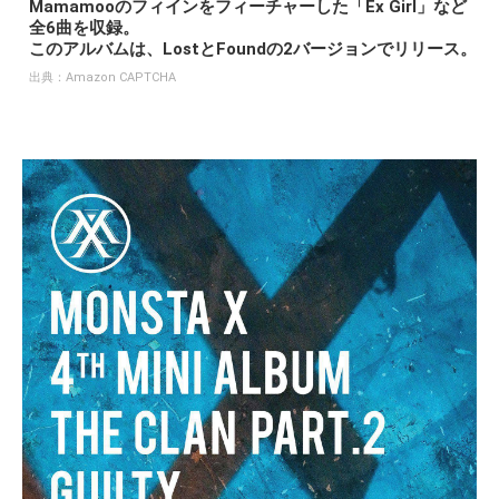
Mamamooのフィインをフィーチャーした「Ex Girl」など
全6曲を収録。
このアルバムは、LostとFoundの2バージョンでリリース。
出典：
Amazon CAPTCHA