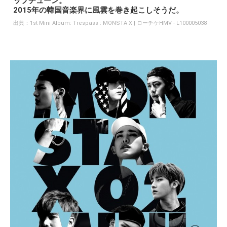
ップチューン。
2015年の韓国音楽界に風雲を巻き起こしそうだ。
出典：
1st Mini Album: Trespass : MONSTA X | ローチケHMV - L100005038