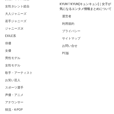
KYUN♡KYUN[キュンキュン]｜女子が
女性タレント総合
気になるエンタメ情報まとめについて
大人ジャニーズ
運営者
若手ジャニーズ
利用規約
ジャニーズJr.
プライバシー
EXILE系
サイトマップ
俳優
お問い合せ
女優
PC版
男性モデル
女性モデル
歌手・アーティスト
お笑い芸人
スポーツ選手
声優・アニメ
アナウンサー
韓流・K-POP