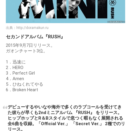
出典：
http://doramakun.ru
セカンドアルバム『RUSH』
2015年9月7日リリース。
ガオンチャート3位。
1．迅速に
2．HERO
3．Perfect Girl
4．Amen
5．ひねくれてやる
6．Broken Heart
デビューするやいなや海外で多くのラブコールを受けてき
た彼らが早くも2ndミニアルバム 『RUSH』 をリリース。
ヒップホップとR＆Bスタイルで息つく暇もなく展開される
全6曲を収録。「Official Ver.」 「Secret Ver.」 2種でのリ
リース。