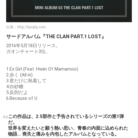
出典：
http://kpoply.com
サードアルバム『THE CLAN PART.1 LOST』
2016年5月18日リリース。
ガオンチャート3位。
1.Ex Girl (Feat. Hwiin Of Mamamoo)
2.歩く (All in)
3.君だけに執着して
4.白砂糖
5.反則だよ
6.Because of U
この作品は、2.5部作と予告されているシリーズの第1弾
だ。
世界を変えたいと願う熱い思い、青春の内面に込められた
物語… 喪失と痛みを内包したアルバムとなっている。