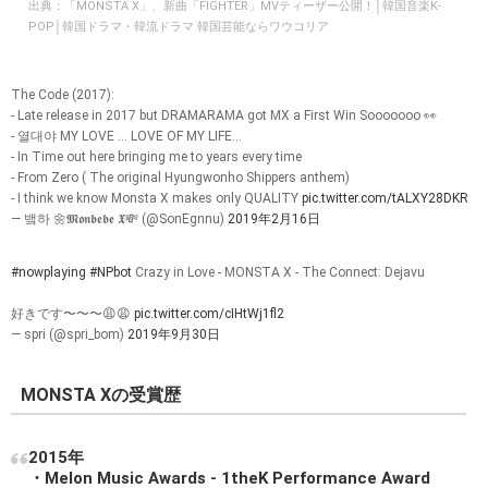
出典：
「MONSTA X」、新曲「FIGHTER」MVティーザー公開！│韓国音楽K-
POP│韓国ドラマ・韓流ドラマ 韓国芸能ならワウコリア
The Code (2017):
- Late release in 2017 but DRAMARAMA got MX a First Win Sooooooo 👀
- 열대야 MY LOVE ... LOVE OF MY LIFE...
- In Time out here bringing me to years every time
- From Zero ( The original Hyungwonho Shippers anthem)
- I think we know Monsta X makes only QUALITY
pic.twitter.com/tALXY28DKR
— 뱈하 🌼𝕸𝖔𝖓𝖇𝖊𝖇𝖊 𝖃💸 (@SonEgnnu)
2019年2月16日
#nowplaying
#NPbot
Crazy in Love - MONSTA X - The Connect: Dejavu
好きです〜〜〜😩😩
pic.twitter.com/cIHtWj1fl2
— spri (@spri_bom)
2019年9月30日
MONSTA Xの受賞歴
2015年
・Melon Music Awards - 1theK Performance Award