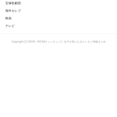
宝塚歌劇団
海外セレブ
映画
テレビ
Copyright (C) KYUN♡KYUN[キュンキュン]｜女子が気になるエンタメ情報まとめ