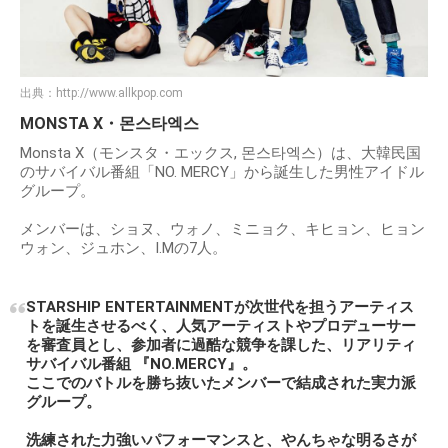
出典：
http://www.allkpop.com
MONSTA X・몬스타엑스
Monsta X（モンスタ・エックス, 몬스타엑스）は、大韓民国
のサバイバル番組「NO. MERCY」から誕生した男性アイドル
グループ。
メンバーは、ショヌ、ウォノ、ミニョク、キヒョン、ヒョン
ウォン、ジュホン、I.Mの7人。
STARSHIP ENTERTAINMENTが次世代を担うアーティス
トを誕生させるべく、人気アーティストやプロデューサー
を審査員とし、参加者に過酷な競争を課した、リアリティ
サバイバル番組 『NO.MERCY』。
ここでのバトルを勝ち抜いたメンバーで結成された実力派
グループ。
洗練された力強いパフォーマンスと、やんちゃな明るさが