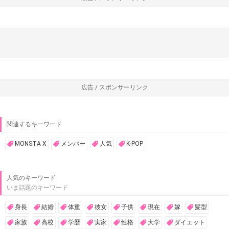
広告 / スポンサーリンク
関連するキーワード
MONSTA X
メンバー
人気
K-POP
人気のキーワード
いま話題のキーワード
身長
結婚
体重
彼女
子供
現在
嫁
髪型
家族
高校
学歴
実家
性格
大学
ダイエット