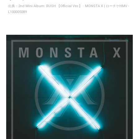
出典：
2nd Mini Album: RUSH 【Official Ver.】 : MONSTA X | ローチケHMV -
L100005089