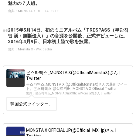
魅力の７人組。
出典：
MONSTA X OFFICIAL SITE
2015年5月14日、初のミニアルバム「TRESPASS（무단침
입 漢：無斷侵入）」の音源を公開後、正式デビューした。
2016年4月9日、日本初上陸で歌を披露。
出典：
Monsta X - Wikipedia
몬스타엑스_MONSTA X(@OfficialMonstaX)さん |
Twitter
몬스타엑스_MONSTA X (@OfficialMonstaX)さんの最新ツイー
ト。몬스타엑스 공식트위터. MONSTA X Official Twitter
出典：몬스타엑스_MONSTA X(@OfficialMonstaX)さん | Twitter
韓国公式ツイッター。
MONSTA X OFFICIAL JP(@Official_MX_jp)さん |