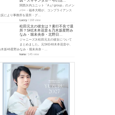
因・スキャンダル・今の活…
関西Jr.内ユニット「Aぇ! group」のメン
バー・福本大晴が、コンプライアンス
違反により事務所を退所・グ…
Luccy
/ 168 view
松田元太の彼女は？素行不良で退
所？SKE木本花音＆乃木坂星野み
なみ・堀未央奈・北野日…
ジャニーズJr.松田元太の彼女について
まとめました。元SKE48木本花音や、
乃木坂46星野みなみ・堀未央奈・…
kana
/ 145 view