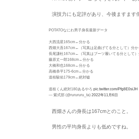
演技力にも定評があり、今後ますます
POTATOなにわ男子身長最新データ
大西流星165cm←分かる
西畑大吾167cm←（写真は足曲げてる分として）分か
長尾謙杜167cm←（写真はブーツ履いてる分として
藤原丈一郎168cm←分かる
大橋和也168cm←分かる
高橋恭平175-6cm←分かる
道枝駿佑179cm←絶対嘘
道枝くん絶対180あるやろ
pic.twitter.com/Pfg8E0siJH
— 紫式部 (@rurururu_ta)
2022年11月6日
西畑さんの身長は167cmとのこと。
男性の平均身長よりも低めですね。