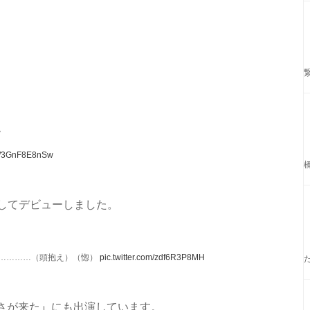
。
om/3GnF8E8nSw
としてデビューしました。
…………（頭抱え）（惚）
pic.twitter.com/zdf6R3P8MH
さが来た』にも出演しています。