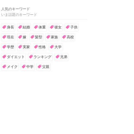
人気のキーワード
いま話題のキーワード
身長
結婚
体重
彼女
子供
現在
嫁
髪型
家族
高校
学歴
実家
性格
大学
ダイエット
ランキング
兄弟
メイク
中学
父親