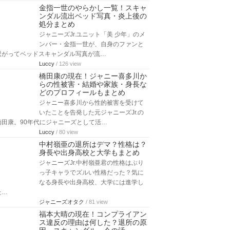
金指一世のやらかし一覧！スキャ
ンダル流出ベッド写真・炎上後の
処分まとめ
ジャニーズJr.ユニット「美 少年」のメ
ンバー・金指一世が、自身のファンと
繋がってベッドスキャンダル写真が流…
Luccy
/ 126 view
橋田康の現在！ジャニー喜多川か
らの性被害・結婚や家族・身長な
どのプロフィールもまとめ
ジャニー喜多川から性的被害を受けて
いたことを告発した元ジャニーズJr.の
橋田康。90年代にジャニーズとして活…
Luccy
/ 80 view
中村嶺亜の退所はデマ？性格は？
身長や出身高校と大学もまとめ
ジャニーズJr.中村嶺亜君の性格はぶり
っ子キャラでズルい性格だった？気に
なる身長や出身高校、大学には進学し
た…
ジャニーズオタク
/ 81 view
福本大晴の現在！コンプライアン
ス違反の理由は何した？退所の原