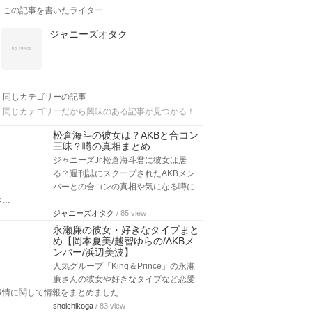
この記事を書いたライター
ジャニーズオタク
同じカテゴリーの記事
同じカテゴリーだから興味のある記事が見つかる！
松倉海斗の彼女は？AKBと合コン
三昧？噂の真相まとめ
ジャニーズJr.松倉海斗君に彼女は居
る？週刊誌にスクープされたAKBメン
バーとの合コンの真相や気になる噂に
つ…
ジャニーズオタク
/ 85 view
永瀬廉の彼女・好きなタイプまと
め【岡本夏美/越智ゆらの/AKBメ
ンバー/浜辺美波】
人気グループ「King＆Prince」の永瀬
廉さんの彼女や好きなタイプなど恋愛
事情に関して情報をまとめました…
shoichikoga
/ 83 view