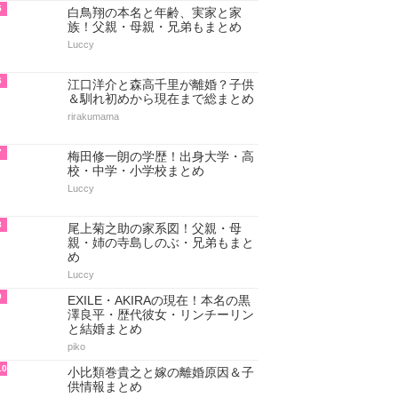
5
白鳥翔の本名と年齢、実家と家
族！父親・母親・兄弟もまとめ
Luccy
6
江口洋介と森高千里が離婚？子供
＆馴れ初めから現在まで総まとめ
rirakumama
7
梅田修一朗の学歴！出身大学・高
校・中学・小学校まとめ
Luccy
8
尾上菊之助の家系図！父親・母
親・姉の寺島しのぶ・兄弟もまと
め
Luccy
9
EXILE・AKIRAの現在！本名の黒
澤良平・歴代彼女・リンチーリン
と結婚まとめ
piko
10
小比類巻貴之と嫁の離婚原因＆子
供情報まとめ