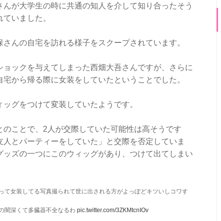
さんが大学生の時に共通の知人を介して知り合ったそう
れていました。
保さんの自宅を訪れる様子をスクープされています。
ショックを与えてしまった西畑大吾さんですが、さらに
自宅から帰る際に女装をしていたということでした。
ィッグをつけて変装していたようです。
とのことで、2人が交際していた可能性は高そうです
友人とパーティーをしていた」と交際を否定していま
グッズの一つにこのウィッグがあり、つけて出てしまい
って女装してる写真撮られて世に出される方がよっぽどキツいしコワす
の闇深くて多臓器不全なるわ
pic.twitter.com/3ZKMtcnIOv