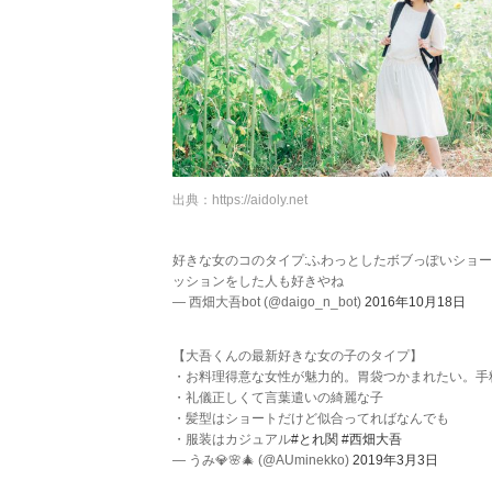
出典：
https://aidoly.net
好きな女のコのタイプ:ふわっとしたボブっぽいショ
ッションをした人も好きやね
— 西畑大吾bot (@daigo_n_bot)
2016年10月18日
【大吾くんの最新好きな女の子のタイプ】
・お料理得意な女性が魅力的。胃袋つかまれたい。手
・礼儀正しくて言葉遣いの綺麗な子
・髪型はショートだけど似合ってればなんでも
・服装はカジュアル
#とれ関
#西畑大吾
— うみ💎🌸🎄 (@AUminekko)
2019年3月3日