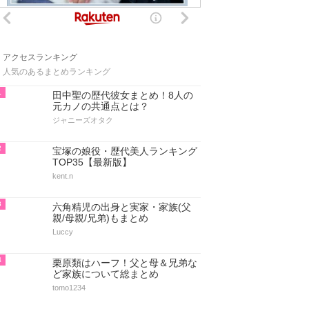
アクセスランキング
人気のあるまとめランキング
1
田中聖の歴代彼女まとめ！8人の
元カノの共通点とは？
ジャニーズオタク
2
宝塚の娘役・歴代美人ランキング
TOP35【最新版】
kent.n
3
六角精児の出身と実家・家族(父
親/母親/兄弟)もまとめ
Luccy
4
栗原類はハーフ！父と母＆兄弟な
ど家族について総まとめ
tomo1234