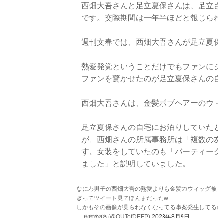
西畑大吾さんと足立夏保さんは、足立
です。交際期間は一年半ほどと報じら
週刊文春では、西畑大吾さんが足立夏
熱愛発覚ということだけでもファンに
ファンを驚かせたのが足立夏保さんの
西畑大吾さんは、金髪ボブヘアーのウ
足立夏保さんの自宅にお泊りしていた
が、西畑さんの所属事務所は「複数の
す。女装をしていたのも「パーティー
ました」と説明していました。
なにわ男子の西畑大吾の熱愛よりも金髪のウィッグ被
ぎってツイート見てほんまだったw
しかもその画像が見られなくなってる事案発生してる
— 𝕰𝖃𝕺𝕯𝖀𝕾 (@OUTofDEEP)
2023年8月9日