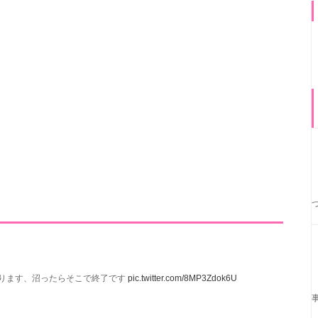
ります、沼ったらそこで終了です
pic.twitter.com/8MP3Zdok6U