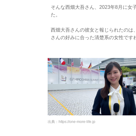
そんな西畑大吾さん、2023年8月に
た。
西畑大吾さんの彼女と報じられたのは
さんの好みに合った清楚系の女性です
出典：
https://one-more-life.jp