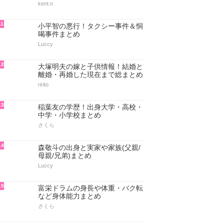
kent.n
11
小平智の悪行！タクシー事件＆恫
喝事件まとめ
Luccy
12
大塚明夫の嫁と子供情報！結婚と
離婚・再婚した現在まで総まとめ
ririto
13
稲葉友の学歴！出身大学・高校・
中学・小学校まとめ
さくら
14
森敬斗の出身と実家や家族(父親/
母親/兄弟)まとめ
Luccy
15
富栄ドラムの身長や体重・バク転
など身体能力まとめ
さくら