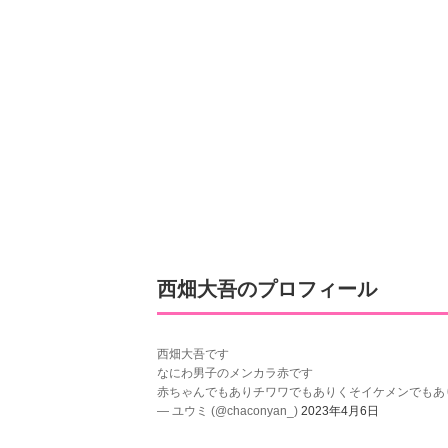
西畑大吾のプロフィール
西畑大吾です
なにわ男子のメンカラ赤です
赤ちゃんでもありチワワでもありくそイケメンでもあ
— ユウミ (@chaconyan_)
2023年4月6日