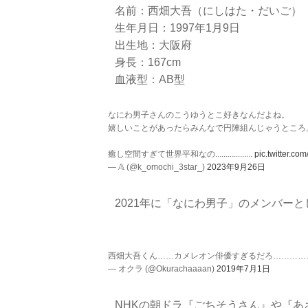
名前：西畑大吾（にしはた・だいご）
生年月日：1997年1月9日
出生地：大阪府
身長：167cm
血液型：AB型
なにわ男子さんのこうゆうとこ好きなんだよね。
嬉しいことがあったらみんなで円陣組んじゃうところ
癒し空間すぎて世界平和なの..................
pic.twitter.c
— 𝔸 (@k_omochi_3star_)
2023年9月26日
2021年に「なにわ男子」のメンバー
西畑大吾くん……カメレオン俳優すぎるだろ…………
— オクラ (@Okurachaaaan)
2019年7月1日
NHKの朝ドラ『ごちそうさん』や『あ