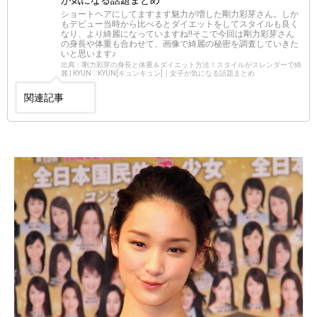
ショートヘアにしてますます魅力が増した剛力彩芽さん。しか
もデビュー当時から比べるとダイエットをしてスタイルも良く
なり、より綺麗になっていますね!!そこで今回は剛力彩芽さん
の身長や体重も合わせて、画像で綺麗の秘密を調査していきた
いと思います♪
出典：剛力彩芽の身長と体重＆ダイエット方法！スタイルがスレンダーで綺
麗 | KYUN♡KYUN[キュンキュン]｜女子が気になる話題まとめ
関連記事