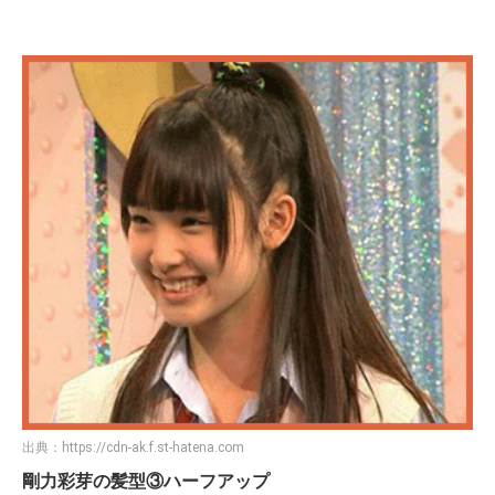
出典：
https://cdn-ak.f.st-hatena.com
剛力彩芽の髪型③ハーフアップ