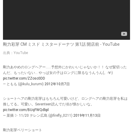
剛力彩芽 CM ミスド ミスタードーナツ 第1話 開店前 - YouTube
出典：YouTube
剛力あやめのロングヘアー……予想外にかわいいじゃないか！！ なぜ髪切った
んだ、もったいない… やっぱ女の子はロングに限るなうんうん(。-∀-)
pic.twitter.com/ZZosc0DD
— ともも (@kulu_kurumi)
2012年10月7日
ショートヘアの剛力彩芽はもちろん可愛いけど、ロングヘアの剛力彩芽を私は
推してる。可愛い。Seventeen読んでた頃が懐かしいな。
pic.twitter.com/BUqFWQdbpl
— 菜摘 ▷ 11/20 テレン広島 (@firefly_0211)
2019年11月13日
剛力彩芽ベリーショート