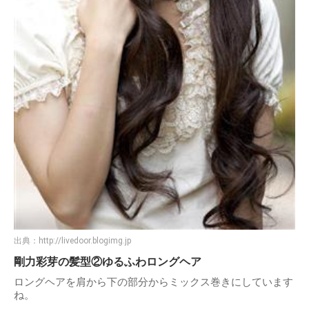
出典：
http://livedoor.blogimg.jp
剛力彩芽の髪型②ゆるふわロングヘア
ロングヘアを肩から下の部分からミックス巻きにしています
ね。