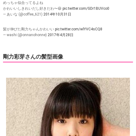
めっちゃ似合ってるよね
かわいいしきれいだし好きだわ〜😆
pic.twitter.com/GDr1BUVco0
— あいな (@coffee_621)
2014年10月31日
髪が伸びた剛力ちゃんかわいい
pic.twitter.com/wlYVC4sCQ8
— washi (@onnanohonne)
2017年4月28日
剛力彩芽さんの髪型画像