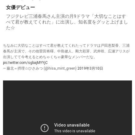
女優デビュー
フジテレビ三浦春馬さん主演の月9ドラマ「大切なことはす
べて君が教えてくれた」に出演し、知名度をグッと上げまし
た☆
ちなみに大切なことはすべて君が教えてくれたってドラマは戸田恵梨香、三浦
春馬が主演で、その他菅田将暉、中島健人、剛力彩芽、武井咲、広瀬アリスが
出演してて今考えるとめちゃくちゃ豪華なメンバーだな。
pic.twitter.com/sgbajMYYjC
— 藤北＝摂理☆ひさみつ (@hisa_mint_green)
2019年3月10日