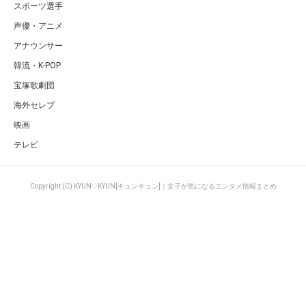
剛力彩芽の髪型画像まとめ！ショートが似合う【ロング時代や最新のヘアスタイ
ルも】
ページの先頭へ
カテゴリ
特集一覧
男性アイドル総合
キュレーター一覧
男性タレント総合
キーワード一覧
女性アイドル総合
KYUN♡KYUN[キュンキュン]｜女子が
女性タレント総合
気になるエンタメ情報まとめについて
大人ジャニーズ
運営者
若手ジャニーズ
利用規約
ジャニーズJr.
プライバシー
EXILE系
サイトマップ
俳優
お問い合せ