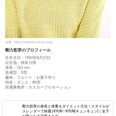
出典：
http://contents.oricon.co.jp
剛力彩芽のプロフィール
生年月日：1992年8月27日
出生地：神奈川県
身長：162 cm
血液型：O型
趣味：フルート・お菓子作り
特技：ダンス・料理
所属事務所：オスカープロモーション
剛力彩芽の身長と体重＆ダイエット方法！スタイルが
スレンダーで綺麗 | KYUN♡KYUN[キュンキュン]｜女子
が気になる話題まとめ