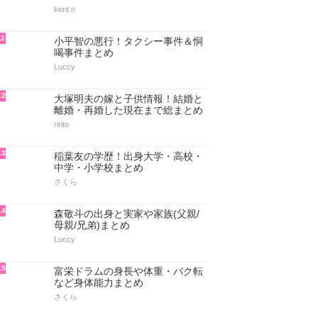
kent.n
11
小平智の悪行！タクシー事件＆恫
喝事件まとめ
Luccy
12
大塚明夫の嫁と子供情報！結婚と
離婚・再婚した現在まで総まとめ
ririto
13
稲葉友の学歴！出身大学・高校・
中学・小学校まとめ
さくら
14
森敬斗の出身と実家や家族(父親/
母親/兄弟)まとめ
Luccy
15
富栄ドラムの身長や体重・バク転
など身体能力まとめ
さくら