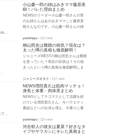
小山慶一郎の姉はみきママ藤原美
樹！バレた理由まとめ
NEWSのリーダー小山慶一郎さんの実
のお姉さんはあのみきママこと藤原美
樹さんなのです。小山慶一郎さんの姉
のみ…
yuremayu
/ 115 view
桐山照史は難聴の病気？現在は？
太った噂の真相も徹底解明！
ジャニーズWESTの桐山照史さんは難聴
を患っていた？現在の症状は？その他
太ったという噂の真相を徹底解明しま
す…
ジャニーズオタク
/ 237 view
NEWS増田貴久は筋肉マッチョ！
身長と体重・肉体美まとめ
NEWSとしてテゴマスとして活躍を続
けている増田貴久さん。今バラエティ
番組などへの出演も増え、今乗りに乗
って…
yuremayu
/ 115 view
河合郁人の彼女は夏菜？好きなタ
イプやヤラカシにキレた真相まと