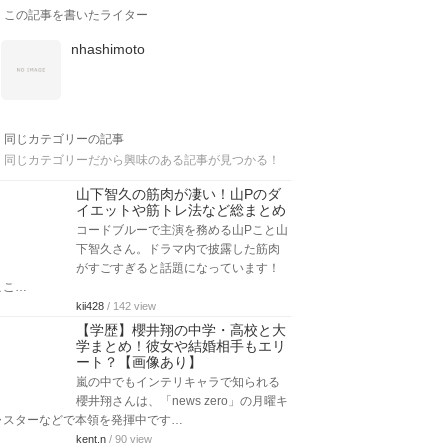
この記事を書いたライター
nhashimoto
同じカテゴリーの記事
同じカテゴリーだから興味のある記事が見つかる！
山下智久の筋肉が凄い！山Pのダ
イエットや筋トレ法など総まとめ
コードブルーで主演を務める山Pこと山
下智久さん。ドラマ内で披露した筋肉
がすごすぎると話題になっています！
ここ…
kii428
/ 142 view
【学歴】櫻井翔の中学・高校と大
学まとめ！彼女や結婚相手もエリ
ート？【画像あり】
嵐の中でもインテリキャラで知られる
櫻井翔さんは、「news zero」の月曜キ
ャスターなどで本領を発揮中です…
kent.n
/ 90 view