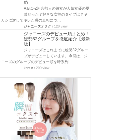
め
A.B.C-Z河合郁人の彼女が人気女優の夏
菜だった？好きな女性のタイプは？ヤ
ラカシに対してキレた噂の真相につ…
ジャニーズオタク
/ 128 view
ジャニーズのデビュー順まとめ！
総勢32グループを徹底紹介【最新
版】
ジャニーズはこれまでに総勢32グルー
プがデビューしています。今回は、ジ
ャニーズのグループのデビュー順を時系列…
kent.n
/ 200 view