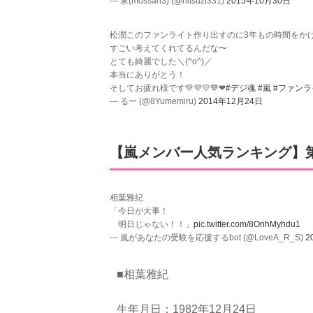
— 泉(mossan3) (@hitsuzi331)
2015年10月30日
松潤このファンライト作り出すのに3年もの時間をか
すごい考えてくれてるんだな〜
とても綺麗でした＼(^o^)／
本当にありがとう！
そしてお疲れ様です💚💜💛💙❤
#デジ魂
#嵐
#ファンラ
— るー (@8Yumemiru)
2014年12月24日
【嵐メンバー人気ランキング】
相葉雅紀
「今日が大事！
明日じゃない！！」
pic.twitter.com/8OnhMyhdu1
— 嵐があなたの受験を応援するbot (@LoveA_R_S)
2
■相葉雅紀
生年月日：1982年12月24日