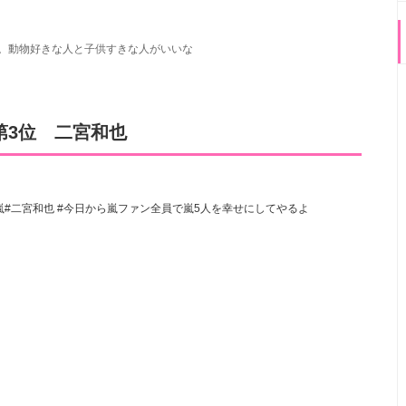
。動物好きな人と子供すきな人がいいな
第3位 二宮和也
嵐
#二宮和也
#今日から嵐ファン全員で嵐5人を幸せにしてやるよ