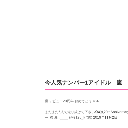
今人気ナンバー1アイドル 嵐
嵐 デビュー20周年 おめでとう ♕☺︎
まだまだ5人で走り抜けて下さい💞
#嵐20thAnniversar
— ︎︎ 樱 襄 . ____ (@s125_k730)
2019年11月2日