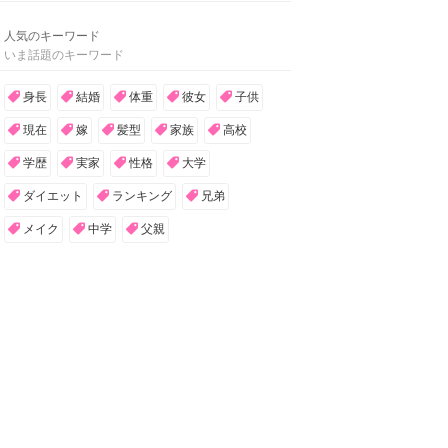
人気のキーワード
いま話題のキーワード
身長
結婚
体重
彼女
子供
現在
嫁
髪型
家族
高校
学歴
実家
性格
大学
ダイエット
ランキング
兄弟
メイク
中学
父親