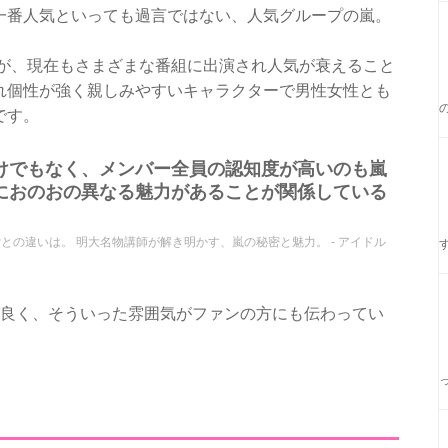
一番人気といっても過言ではない、人気グループの嵐。
たが、現在もさまざまな番組に出演され人気が衰えること
れ個性が強く親しみやすいキャラクターで男性女性とも
です。
けでもなく、メンバー全員の認知度が高いのも嵐
におのおの異なる魅力があることが関係している
との違いは。 明大名物講師が解き明かす、嵐の秘密と魅力。 - アイドル
が良く、そういった雰囲気がファンの方にも伝わってい