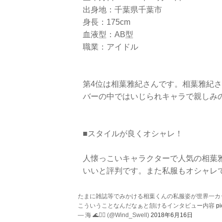
出身地：千葉県千葉市
身長：175cm
血液型：AB型
職業：アイドル
第4位は相葉雅紀さんです。相葉雅紀
バーの中ではいじられキャラで親しみ
■スタイルが良くオシャレ！
人懐っこいキャラクターで人気の相葉
いいと評判です。また私服もオシャレ
たまに雑誌等でみかける相葉くんの私服姿が世界一カ
こういうことなんだなぁと頷けるインタビュー内容
pi
— 海 🌊🏄‍♂️ (@Wind_Swell)
2018年6月16日