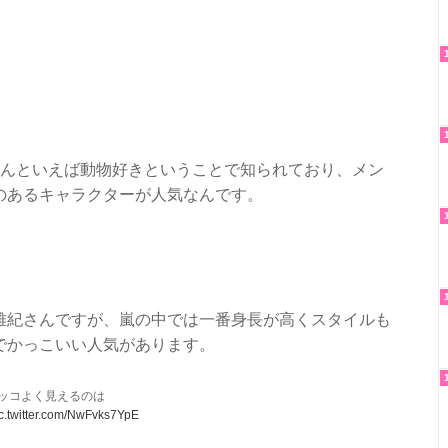
さんといえば動物好きということで知られており、メン
のあるキャラクターが人気なんです。
雅紀さんですが、嵐の中では一番身長が高くスタイルも
でかっこいい人気があります。
ッコよく見えるのは
c.twitter.com/NwFvks7YpE