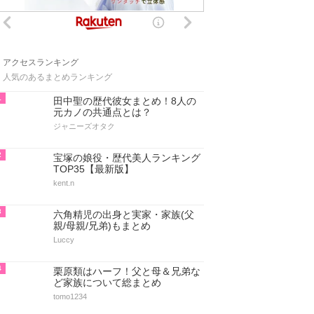
アクセスランキング
人気のあるまとめランキング
1
田中聖の歴代彼女まとめ！8人の
元カノの共通点とは？
ジャニーズオタク
2
宝塚の娘役・歴代美人ランキング
TOP35【最新版】
kent.n
3
六角精児の出身と実家・家族(父
親/母親/兄弟)もまとめ
Luccy
4
栗原類はハーフ！父と母＆兄弟な
ど家族について総まとめ
tomo1234