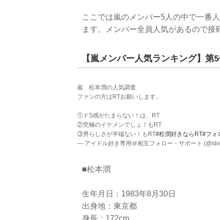
ここでは嵐のメンバー5人の中で一番
ます。メンバー全員人気があるので接
【嵐メンバー人気ランキング】第5
嵐 松本潤の人気調査
ファンの方はRTお願いします。
①ドS感がたまらない！は、RT
②究極のイケメンでしょ！もRT
③男らしさが半端ない！もRT
#松潤好きならRT
#フォ
— アイドル好き専用＠相互フォロー・サポート (@idol_s
■松本潤
生年月日：1983年8月30日
出身地：東京都
身長：172cm