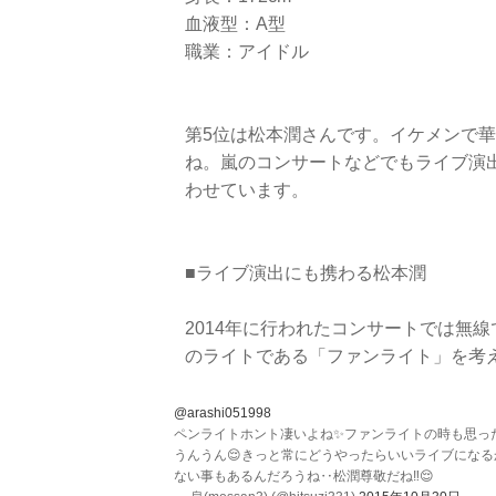
血液型：A型
職業：アイドル
第5位は松本潤さんです。イケメンで
ね。嵐のコンサートなどでもライブ演
わせています。
■ライブ演出にも携わる松本潤
2014年に行われたコンサートでは無
のライトである「ファンライト」を考
@arashi051998
ペンライトホント凄いよね✨ファンライトの時も思った
うんうん😌きっと常にどうやったらいいライブになる
ない事もあるんだろうね‥松潤尊敬だね‼😌