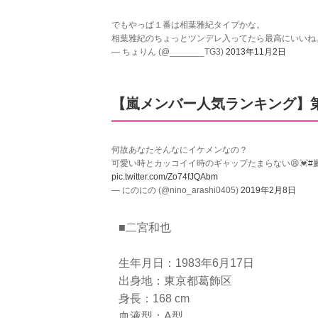
でもやっぱ１番は相葉雅紀タイプかな。
相葉雅紀のちょっとツンデレ入ってたら最高にいいね
— ちょりん (@_______TG3)
2013年11月2日
【嵐メンバー人気ランキング】
何故あなたそんなにイケメンなの？
可愛い時とカッコイイ時のギャップたまらない😫💓
#
pic.twitter.com/Zo74fJQAbm
— にのにの (@nino_arashi0405)
2019年2月8日
■二宮和也
生年月日：1983年6月17日
出身地：東京都葛飾区
身長：168 cm
血液型：A型