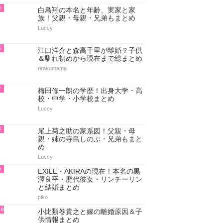
5
白鳥翔の本名と年齢、実家と家
族！父親・母親・兄弟もまとめ
Luccy
6
江口洋介と森高千里が離婚？子供
＆馴れ初めから現在まで総まとめ
rirakumama
7
梅田修一朗の学歴！出身大学・高
校・中学・小学校まとめ
Luccy
8
尾上菊之助の家系図！父親・母
親・姉の寺島しのぶ・兄弟もまと
め
Luccy
9
EXILE・AKIRAの現在！本名の黒
澤良平・歴代彼女・リンチーリン
と結婚まとめ
piko
10
小比類巻貴之と嫁の離婚原因＆子
供情報まとめ