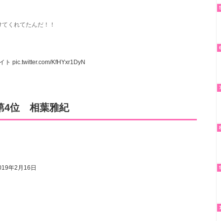
けてくれてたんだ！！
イト
pic.twitter.com/KfHYxr1DyN
第4位 相葉雅紀
019年2月16日