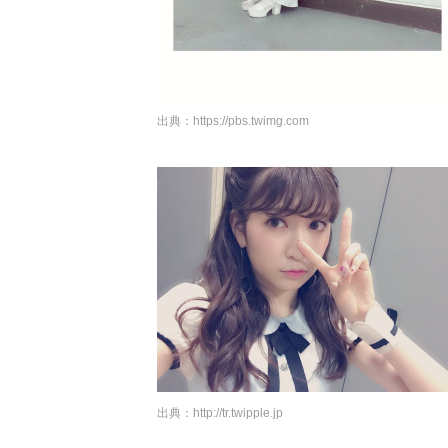
出典：
https://pbs.twimg.com
出典：
http://tr.twipple.jp