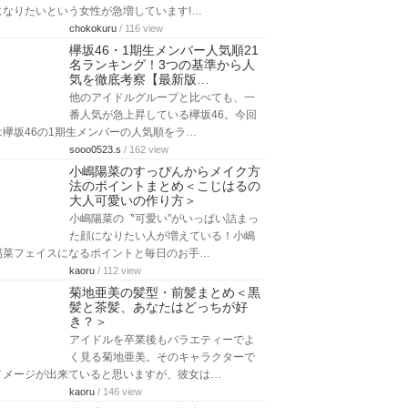
になりたいという女性が急増しています!…
chokokuru
/ 116 view
欅坂46・1期生メンバー人気順21
名ランキング！3つの基準から人
気を徹底考察【最新版…
他のアイドルグループと比べても、一
番人気が急上昇している欅坂46。今回
は欅坂46の1期生メンバーの人気順をラ…
sooo0523.s
/ 162 view
小嶋陽菜のすっぴんからメイク方
法のポイントまとめ＜こじはるの
大人可愛いの作り方＞
小嶋陽菜の〝可愛い″がいっぱい詰まっ
た顔になりたい人が増えている！小嶋
陽菜フェイスになるポイントと毎日のお手…
kaoru
/ 112 view
菊地亜美の髪型・前髪まとめ＜黒
髪と茶髪、あなたはどっちが好
き？＞
アイドルを卒業後もバラエティーでよ
く見る菊地亜美。そのキャラクターで
イメージが出来ていると思いますが、彼女は…
kaoru
/ 146 view