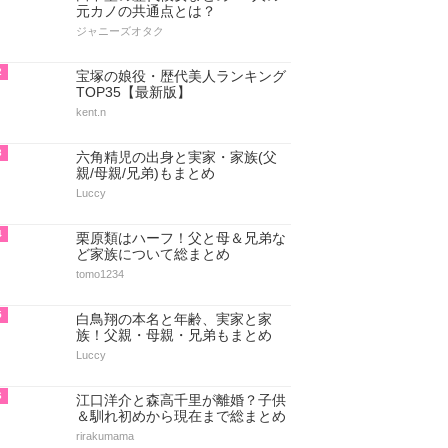
元カノの共通点とは？
ジャニーズオタク
2
宝塚の娘役・歴代美人ランキング
TOP35【最新版】
kent.n
3
六角精児の出身と実家・家族(父
親/母親/兄弟)もまとめ
Luccy
4
栗原類はハーフ！父と母＆兄弟な
ど家族について総まとめ
tomo1234
5
白鳥翔の本名と年齢、実家と家
族！父親・母親・兄弟もまとめ
Luccy
6
江口洋介と森高千里が離婚？子供
＆馴れ初めから現在まで総まとめ
rirakumama