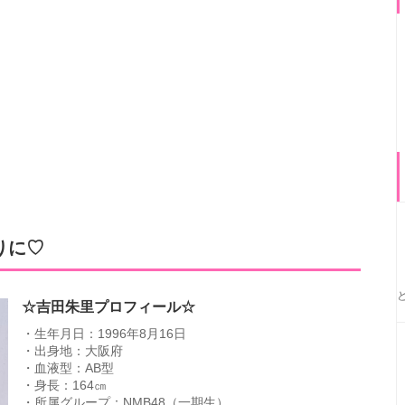
りに♡
☆吉田朱里プロフィール☆
・生年月日：1996年8月16日
・出身地：大阪府
・血液型：AB型
・身長：164㎝
・所属グループ：NMB48（一期生）