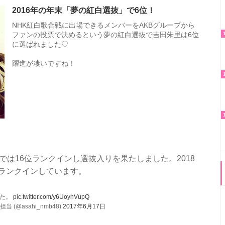
2016年の年末「夢の紅白選抜」で6位！
NHK紅白歌合戦に出場できるメンバーをAKBグループから
ファンの投票で決めるという夢の紅白選抜で吉田朱里は6位
に選ばれました♡
躍進が凄いですね！
挙では16位ランクインし選抜入りを果たしました。2018
にランクインしています。
した。
pic.twitter.com/y6UoyhVupQ
@asahi_nmb48)
2017年6月17日