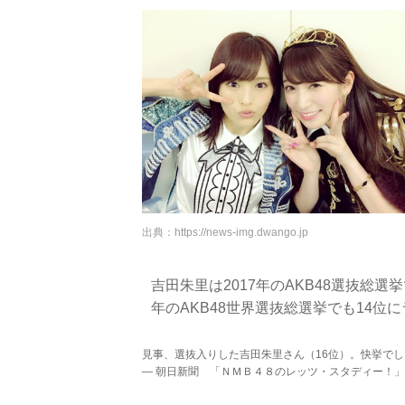
出典：
https://news-img.dwango.jp
吉田朱里は2017年のAKB48選抜総選
年のAKB48世界選抜総選挙でも14位
見事、選抜入りした吉田朱里さん（16位）。快挙で
— 朝日新聞 「ＮＭＢ４８のレッツ・スタディー！」担当 (