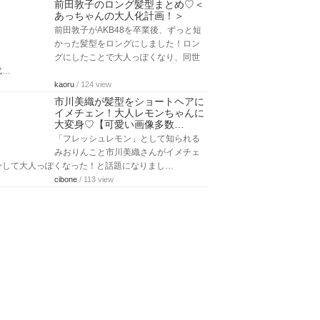
前田敦子のロング髪型まとめ♡＜
あっちゃんの大人化計画！＞
前田敦子がAKB48を卒業後、ずっと短
かった髪型をロングにしました！ロン
グにしたことで大人っぽくなり、同世
代…
kaoru
/ 124 view
市川美織が髪型をショートヘアに
イメチェン！大人レモンちゃんに
大変身♡【可愛い画像多数…
「フレッシュレモン」として知られる
みおりんこと市川美織さんがイメチェ
ンして大人っぽくなった！と話題になりまし…
cibone
/ 113 view