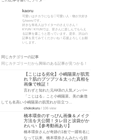
この記事を書いたライター
kaoru
可愛いはチカラになる♡可愛い人・物が大好き
なkaoruです。
好きな有名人はライターのさえりさん！
KYUN♡KYUNでは、皆さんに楽しんでもらえ
る記事を書こうと思っています。是非、沢山の
記事を見てみてくださいね！応援よろしくお願
いします。
同じカテゴリーの記事
同じカテゴリーだから興味のある記事が見つかる！
【こじはる劣化】小嶋陽菜が肌荒
れ？肌のブツブツ＆太った真相を
画像で検証！
言わずと知れた元AKBの人気メンバー
「こじはる」こと小嶋陽菜。美の象徴
としても名高い小嶋陽菜の肌荒れが目立つ…
chokokuru
/ 106 view
橋本環奈のすっぴん画像＆メイク
方法を大公開！タレ目と涙袋がか
わいい【参考動画あり】
橋本環奈さんが奇跡の1枚で一躍有名に
なって以来、橋本環奈さんみたいな顔