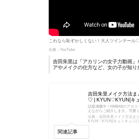
これなら恥ずかしくない！大人ツインテール♡吉田朱
出典：YouTube
吉田朱里は「アカリンの女子力動画」を
アやメイクの仕方など、女の子が知り
吉田朱里メイク方法まと
♡ | KYUN♡KYU
話題沸騰中！NMB48のアカ
えながらご紹介します。可愛
出典：吉田朱里メイク方法まとめ
KYUN♡KYUN[キュンキュ
関連記事