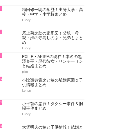
7
梅田修一朗の学歴！出身大学・高
校・中学・小学校まとめ
Luccy
8
尾上菊之助の家系図！父親・母
親・姉の寺島しのぶ・兄弟もまと
め
Luccy
9
EXILE・AKIRAの現在！本名の黒
澤良平・歴代彼女・リンチーリン
と結婚まとめ
piko
10
小比類巻貴之と嫁の離婚原因＆子
供情報まとめ
kent.n
11
小平智の悪行！タクシー事件＆恫
喝事件まとめ
Luccy
12
大塚明夫の嫁と子供情報！結婚と