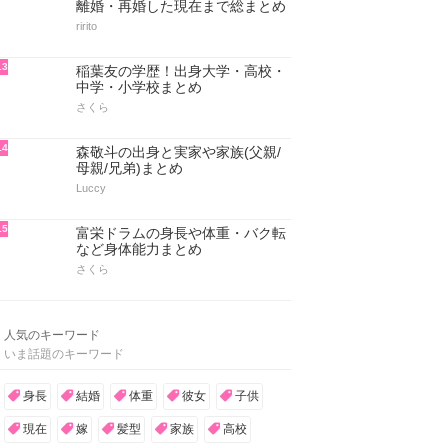
離婚・再婚した現在まで総まとめ
ririto
13
稲葉友の学歴！出身大学・高校・
中学・小学校まとめ
さくら
14
森敬斗の出身と実家や家族(父親/
母親/兄弟)まとめ
Luccy
15
富栄ドラムの身長や体重・バク転
など身体能力まとめ
さくら
人気のキーワード
いま話題のキーワード
身長
結婚
体重
彼女
子供
現在
嫁
髪型
家族
高校