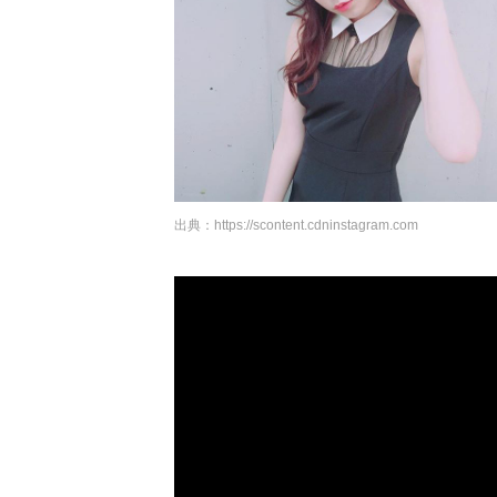
出典：
https://scontent.cdninstagram.com