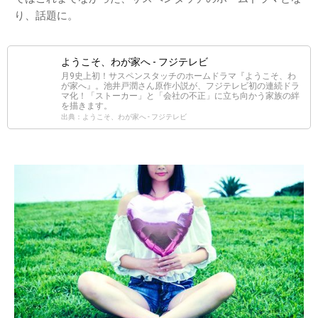
り、話題に。
ようこそ、わが家へ - フジテレビ
月9史上初！サスペンスタッチのホームドラマ『ようこそ、わ
が家へ』。池井戸潤さん原作小説が、フジテレビ初の連続ドラ
マ化！「ストーカー」と「会社の不正」に立ち向かう家族の絆
を描きます。
出典：ようこそ、わが家へ - フジテレビ