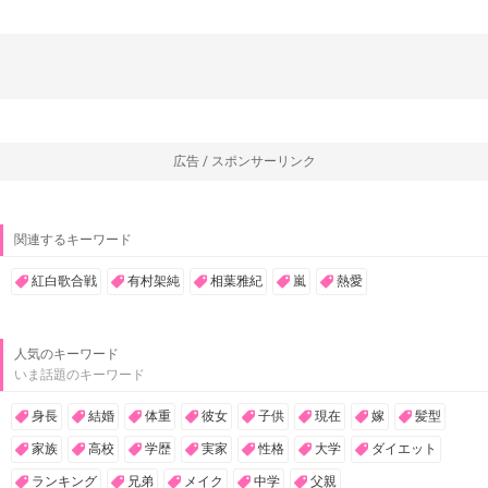
広告 / スポンサーリンク
関連するキーワード
紅白歌合戦
有村架純
相葉雅紀
嵐
熱愛
人気のキーワード
いま話題のキーワード
身長
結婚
体重
彼女
子供
現在
嫁
髪型
家族
高校
学歴
実家
性格
大学
ダイエット
ランキング
兄弟
メイク
中学
父親