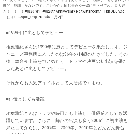
れてありがとう。いつもたくさんの幸せをありがとう。感謝してもしきれない
ほど、感謝しかないです。これからも同じ景色を一緒に見させてね。嵐大好
き！！！！！
#嵐20周年
#嵐20thAnniversary
pic.twitter.com/TTbBOD0AXo
— じゅり (@juri_arsj)
2019年11月2日
■1999年に嵐としてデビュー
相葉雅紀さんは1999年に嵐としてデビューを果たします。ジ
ャニーズ事務所に入ったのは96年の14歳のときでした。その
後、舞台初出演をつとめたり、ドラマや映画の初出演を果た
したあとに嵐としてデビュー。
それからも人気アイドルとして大活躍ですよね。
■俳優としても活躍
相葉雅紀さんはドラマや映画にも出演し、俳優業としても活
躍しています。さらに、舞台の出演も多く2005年に初主演を
果たしてからは、2007年、2009年、2010年とどんどん舞台