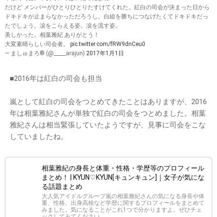
だけど メンバーがひとりひとりたすけてくれた。紅白の司会が決まった日から
ドキドキが止まらなかっただろうし。白組を勝ちにつなげたくてドキドキだっ
たでしょう。涙をこらえる姿。涙を流す姿。
美しかった。相葉雅紀 ありがとう！
大変素晴らしい司会者。
pic.twitter.com/fRW9dnCeu0
— ましゅまろ® (@_____arajun)
2017年1月1日
■2016年は紅白の司会も担当
嵐として紅白の司会をつとめてきたことはありますが、2016
年は相葉雅紀さんが単独で紅白の司会をつとめました。相葉
雅紀さんは相当緊張していたようですが、見事に司会をこな
していましたね。
相葉雅紀の身長と体重・性格・学歴等のプロフィール
まとめ！ | KYUN♡KYUN[キュンキュン]｜女子が気にな
る話題まとめ
大人気アイドルグループ嵐の相葉雅紀さんの気になる身長や体
重、性格、出身高校など学歴に関するプロフィールをまとめて
みました。気になることがこれ1つで分かりますよ。ぜひチェ
ックしてみてください。