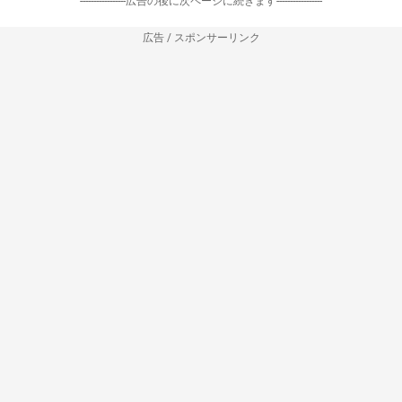
-----------------広告の後に次ページに続きます-----------------
広告 / スポンサーリンク