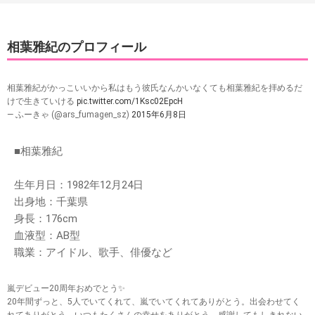
相葉雅紀のプロフィール
相葉雅紀がかっこいいから私はもう彼氏なんかいなくても相葉雅紀を拝めるだ
けで生きていける
pic.twitter.com/1Ksc02EpcH
— ふーきゃ (@ars_fumagen_sz)
2015年6月8日
■相葉雅紀
生年月日：1982年12月24日
出身地：千葉県
身長：176cm
血液型：AB型
職業：アイドル、歌手、俳優など
嵐デビュー20周年おめでとう✨
20年間ずっと、5人でいてくれて、嵐でいてくれてありがとう。出会わせてく