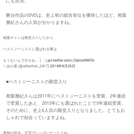
にも出演。
舞台作品のDVDは、史上初の総合首位を獲得したほど。相葉
雅紀さんの人気が分かりますね。
相葉チャンは殿堂入りしたから、
ベストジーニストに選ばれる事は
もうないんですかね … ( ˙-˙ )
pic.twitter.com/JSamx8WFGr
— あか葉 (@aibachan_2417)
2014年8月26日
■ベストジーニストの殿堂入り
相葉雅紀さんは2011年にベストジーニストを受賞。2年連続
で受賞したあと、2013年にも選ばれたことで3年連続受賞。
そのために、史上6人目の殿堂入りとなりました。とてもお
しゃれで似合っていますよね。
単独の司会。不安でいっぱいだったよね