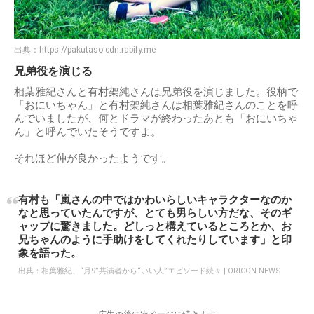
出典：
https://pakutaso.cdn.rabify.me
兄弟役を演じる
相葉雅紀さんと有村架純さんは兄弟役を演じました。役柄で
「おにいちゃん」と有村架純さんは相葉雅紀さんのことを呼
んでいましたが、何とドラマが終わったあとも「おにいちゃ
ん」と呼んでいたそうですよ。
それほど仲が良かったようです。
有村も「嵐さんの中ではかわいらしいキャラクターなのか
なと思っていたんですが、とても男らしい方だな、そのギ
ャップに驚きました。どしっと構えているところとか、お
兄ちゃんのように手助けをしてくれたりしています」と印
象を語った。
出典：
相葉雅紀、“月9”共演者から“いい人”エピソード続々 | ORICON NEWS