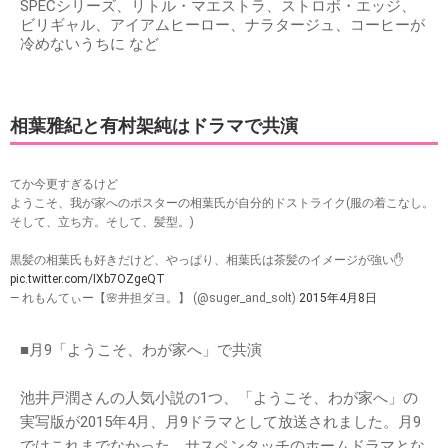
SPECシリーズ、リトル・マエストラ、ストロボ・エッジ、
ビリギャル、アイアムヒーロー、ナラタージュ、コーヒーが
冷めないうちに など
相葉雅紀と有村架純はドラマで共演
てか今更すぎるけど
ようこそ、我が家へのポスターの相葉氏が自分的ドストライク(服の着こなし。
そして、立ち方。そして、髪型。)
黒髪の相葉氏も好きだけど、やっぱり、相葉氏は茶髪のイメージが強い✋
pic.twitter.com/IXb7OZgeQT
— れもんてぃー【🌸井担ダヨ。】 (@suger_and_solt)
2015年4月8日
■月9「ようこそ、わが家へ」で共演
池井戸潤さんの人気小説の1つ、「ようこそ、わが家へ」の
実写版が2015年4月、月9ドラマとして放送されました。月9
ではこれまでなかった、サスペンタッチのホームドラマとな