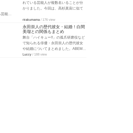
れている芸能人が複数名いることが分
かりました。今回は、高杉真宙に似て
る芸能…
rirakumama
/ 176 view
永田崇人の歴代彼女・結婚！白間
美瑠との関係もまとめ
舞台「ハイキュー!!」の孤爪研磨役など
で知られる俳優・永田崇人の歴代彼女
や結婚についてまとめました。ABEM…
Luccy
/ 188 view