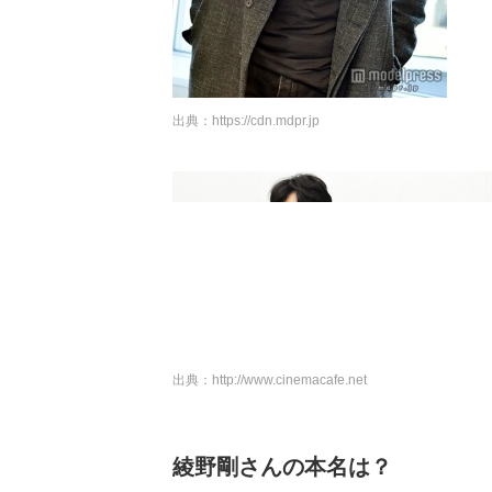
出典：
https://cdn.mdpr.jp
出典：
http://www.cinemacafe.net
綾野剛さんの本名は？