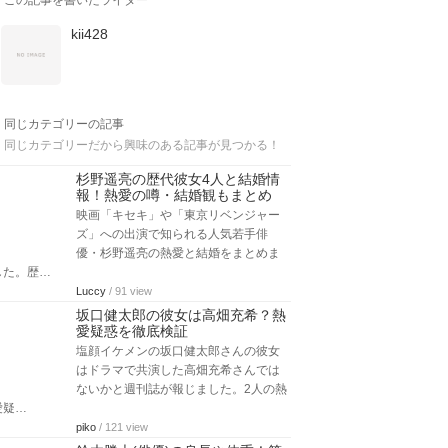
この記事を書いたライター
kii428
同じカテゴリーの記事
同じカテゴリーだから興味のある記事が見つかる！
杉野遥亮の歴代彼女4人と結婚情
報！熱愛の噂・結婚観もまとめ
映画「キセキ」や「東京リベンジャー
ズ」への出演で知られる人気若手俳
優・杉野遥亮の熱愛と結婚をまとめま
した。歴…
Luccy
/ 91 view
坂口健太郎の彼女は高畑充希？熱
愛疑惑を徹底検証
塩顔イケメンの坂口健太郎さんの彼女
はドラマで共演した高畑充希さんでは
ないかと週刊誌が報じました。2人の熱
愛疑…
piko
/ 121 view