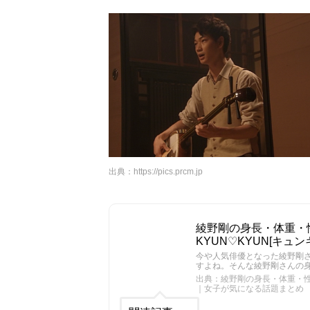
出典：
https://pics.prcm.jp
綾野剛の身長・体重・
KYUN♡KYUN[キ
今や人気俳優となった綾野剛
すよね。そんな綾野剛さんの
出典：綾野剛の身長・体重・性格
｜女子が気になる話題まとめ