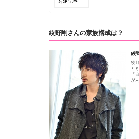
関連記事
綾野剛さんの家族構成は？
綾
綾
と
「
が