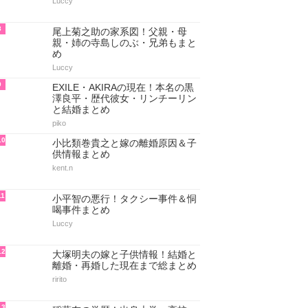
Luccy
8
尾上菊之助の家系図！父親・母
親・姉の寺島しのぶ・兄弟もまと
め
Luccy
9
EXILE・AKIRAの現在！本名の黒
澤良平・歴代彼女・リンチーリン
と結婚まとめ
piko
10
小比類巻貴之と嫁の離婚原因＆子
供情報まとめ
kent.n
11
小平智の悪行！タクシー事件＆恫
喝事件まとめ
Luccy
12
大塚明夫の嫁と子供情報！結婚と
離婚・再婚した現在まで総まとめ
ririto
13