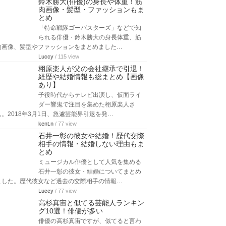
鈴木勝大(俳優)の身長や体重！筋
肉画像・髪型・ファッションもま
とめ
「特命戦隊ゴーバスターズ」などで知
られる俳優・鈴木勝大の身長体重、筋
肉画像、髪型やファッションをまとめました…
Luccy
/ 115 view
栩原楽人が父の会社継承で引退！
経歴や結婚情報も総まとめ【画像
あり】
子役時代からテレビ出演し、仮面ライ
ダー響鬼で注目を集めた栩原楽人さ
ん。2018年3月1日、急遽芸能界引退を発…
kent.n
/ 77 view
石井一彰の彼女や結婚！歴代交際
相手の情報・結婚しない理由もま
とめ
ミュージカル俳優として人気を集める
石井一彰の彼女・結婚についてまとめ
ました。歴代彼女など過去の交際相手の情報…
Luccy
/ 77 view
高杉真宙と似てる芸能人ランキン
グ10選！俳優が多い
俳優の高杉真宙ですが、似てると言わ