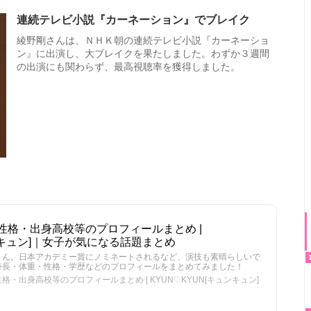
連続テレビ小説『カーネーション』でブレイク
綾野剛さんは、ＮＨＫ朝の連続テレビ小説『カーネーショ
ン』に出演し、大ブレイクを果たしました。わずか３週間
の出演にも関わらず、最高視聴率を獲得しました。
性格・出身高校等のプロフィールまとめ |
ュンキュン]｜女子が気になる話題まとめ
さん。日本アカデミー賞にノミネートされるなど、演技も素晴らしいで
身長・体重・性格・学歴などのプロフィールをまとめてみました！
・出身高校等のプロフィールまとめ | KYUN♡KYUN[キュンキュン]