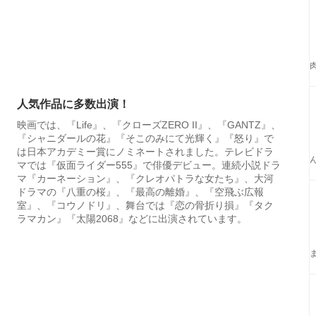
人気作品に多数出演！
映画では、『Life』、『クローズZERO II』、『GANTZ』、
『シャニダールの花』『そこのみにて光輝く』『怒り』で
は日本アカデミー賞にノミネートされました。テレビドラ
マでは『仮面ライダー555』で俳優デビュー。連続小説ドラ
マ『カーネーション』、『クレオパトラな女たち』、大河
ドラマの『八重の桜』、『最高の離婚』、『空飛ぶ広報
室』、『コウノドリ』、舞台では『恋の骨折り損』『タク
ラマカン』『太陽2068』などに出演されています。