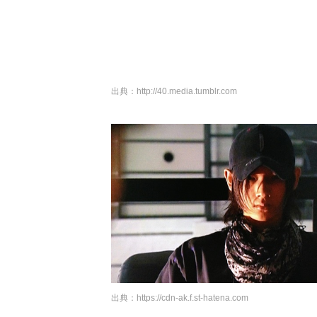
出典：
http://40.media.tumblr.com
出典：
https://cdn-ak.f.st-hatena.com