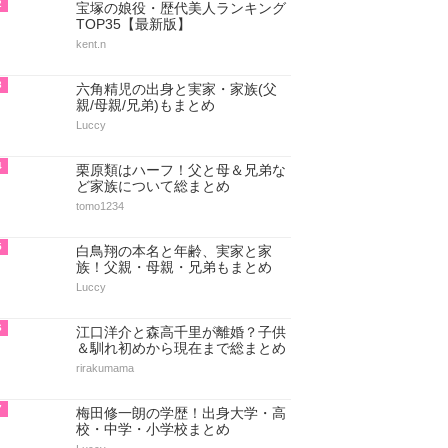
2
宝塚の娘役・歴代美人ランキング
TOP35【最新版】
kent.n
3
六角精児の出身と実家・家族(父
親/母親/兄弟)もまとめ
Luccy
4
栗原類はハーフ！父と母＆兄弟な
ど家族について総まとめ
tomo1234
5
白鳥翔の本名と年齢、実家と家
族！父親・母親・兄弟もまとめ
Luccy
6
江口洋介と森高千里が離婚？子供
＆馴れ初めから現在まで総まとめ
rirakumama
7
梅田修一朗の学歴！出身大学・高
校・中学・小学校まとめ