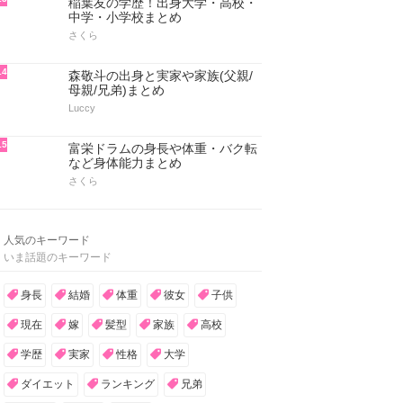
稲葉友の学歴！出身大学・高校・
中学・小学校まとめ
さくら
14
森敬斗の出身と実家や家族(父親/
母親/兄弟)まとめ
Luccy
15
富栄ドラムの身長や体重・バク転
など身体能力まとめ
さくら
人気のキーワード
いま話題のキーワード
身長
結婚
体重
彼女
子供
現在
嫁
髪型
家族
高校
学歴
実家
性格
大学
ダイエット
ランキング
兄弟