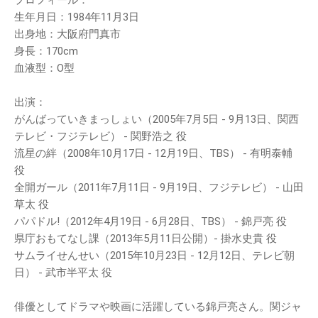
プロフィール：
生年月日：1984年11月3日
出身地：大阪府門真市
身長：170cm
血液型：O型
出演：
がんばっていきまっしょい（2005年7月5日 - 9月13日、関西
テレビ・フジテレビ） - 関野浩之 役
流星の絆（2008年10月17日 - 12月19日、TBS） - 有明泰輔
役
全開ガール（2011年7月11日 - 9月19日、フジテレビ） - 山田
草太 役
パパドル!（2012年4月19日 - 6月28日、TBS） - 錦戸亮 役
県庁おもてなし課（2013年5月11日公開）- 掛水史貴 役
サムライせんせい（2015年10月23日 - 12月12日、テレビ朝
日） - 武市半平太 役
俳優としてドラマや映画に活躍している錦戸亮さん。関ジャ