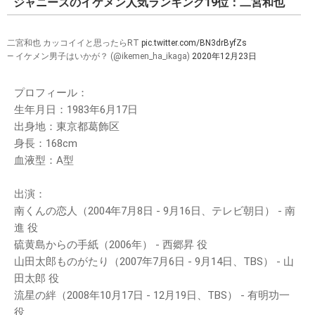
ジャニーズのイケメン人気ランキング19位：二宮和也
二宮和也 カッコイイと思ったらRT
pic.twitter.com/BN3drByfZs
— イケメン男子はいかが？ (@ikemen_ha_ikaga)
2020年12月23日
プロフィール：
生年月日：1983年6月17日
出身地：東京都葛飾区
身長：168cm
血液型：A型
出演：
南くんの恋人（2004年7月8日 - 9月16日、テレビ朝日） - 南
進 役
硫黄島からの手紙（2006年） - 西郷昇 役
山田太郎ものがたり（2007年7月6日 - 9月14日、TBS） - 山
田太郎 役
流星の絆（2008年10月17日 - 12月19日、TBS） - 有明功一
役