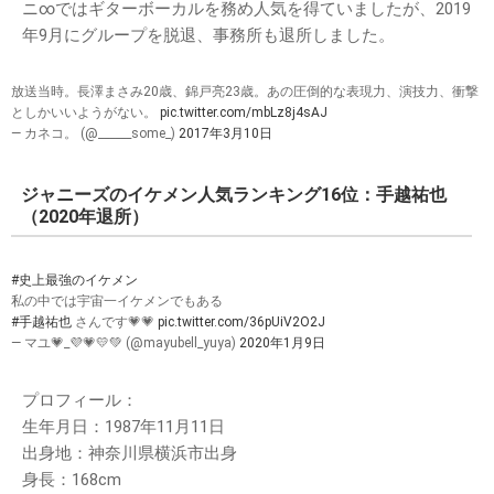
ニ∞ではギターボーカルを務め人気を得ていましたが、2019
年9月にグループを脱退、事務所も退所しました。
放送当時。長澤まさみ20歳、錦戸亮23歳。あの圧倒的な表現力、演技力、衝撃
としかいいようがない。
pic.twitter.com/mbLz8j4sAJ
— カネコ。 (@______some_)
2017年3月10日
ジャニーズのイケメン人気ランキング16位：手越祐也
（2020年退所）
#史上最強のイケメン
私の中では宇宙一イケメンでもある
#手越祐也
さんです💗💗
pic.twitter.com/36pUiV2O2J
— マユ💗_💜💗💛💚 (@mayubell_yuya)
2020年1月9日
プロフィール：
生年月日：1987年11月11日
出身地：神奈川県横浜市出身
身長：168cm