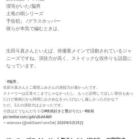
僕等がいた/脳男
土竜の唄シリーズ
予告犯』 /グラスホッパー
彼らが本気で編むときは、
生田斗真さんといえば、俳優業メインで活動されているジャ
ニーズですね。演技力が高く、ストイックな役作りも話題に
なっています。
「
#脳男
」
生田斗真さんと二階堂ふみさんの演技力が凄かったです。
ストーリーは正直そこまでじゃなかったし、もっと説明してほしい部分もあっ
たけど映画だから時間におさめなきゃいけないし厳しかったのかな？
ただ、2人の演技力はよかったです。
小説はどうなんだろう🤔
#映画好きと繋がりたい
#映画
pic.twitter.com/gAVuBxM4kR
— wianose (@wki5aen1ons5et)
2020年5月25日