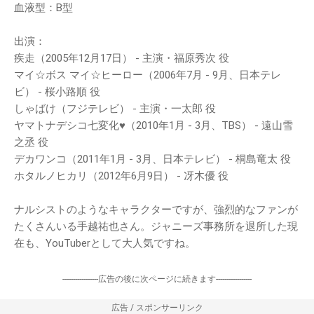
血液型：B型
出演：
疾走（2005年12月17日） - 主演・福原秀次 役
マイ☆ボス マイ☆ヒーロー（2006年7月 - 9月、日本テレ
ビ） - 桜小路順 役
しゃばけ（フジテレビ） - 主演・一太郎 役
ヤマトナデシコ七変化♥（2010年1月 - 3月、TBS） - 遠山雪
之丞 役
デカワンコ（2011年1月 - 3月、日本テレビ） - 桐島竜太 役
ホタルノヒカリ（2012年6月9日） - 冴木優 役
ナルシストのようなキャラクターですが、強烈的なファンが
たくさんいる手越祐也さん。ジャニーズ事務所を退所した現
在も、YouTuberとして大人気ですね。
-----------------広告の後に次ページに続きます-----------------
広告 / スポンサーリンク