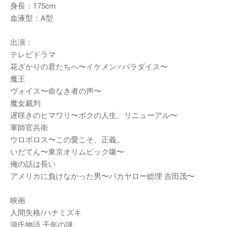
身長：175cm
血液型：A型
出演：
テレビドラマ
花ざかりの君たちへ〜イケメン♂パラダイス〜
魔王
ヴォイス〜命なき者の声〜
魔女裁判
遅咲きのヒマワリ〜ボクの人生、リニューアル〜
軍師官兵衛
ウロボロス〜この愛こそ、正義。
いだてん〜東京オリムピック噺〜
俺の話は長い
アメリカに負けなかった男〜バカヤロー総理 吉田茂〜
映画
人間失格/ハナミズキ
源氏物語 千年の謎