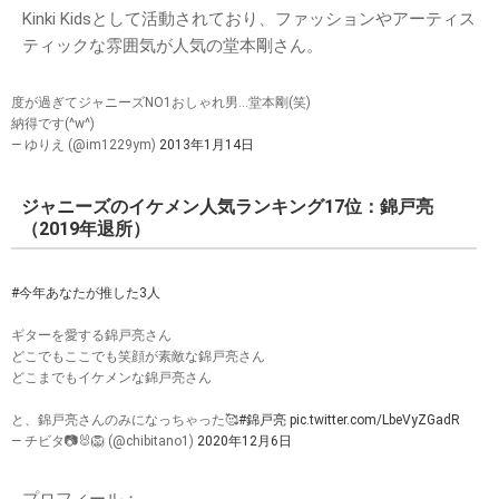
Kinki Kidsとして活動されており、ファッションやアーティス
ティックな雰囲気が人気の堂本剛さん。
度が過ぎてジャニーズNO1おしゃれ男…堂本剛(笑)
納得です(^w^)
— ゆりえ (@im1229ym)
2013年1月14日
ジャニーズのイケメン人気ランキング17位：錦戸亮
（2019年退所）
#今年あなたが推した3人
ギターを愛する錦戸亮さん
どこでもここでも笑顔が素敵な錦戸亮さん
どこまでもイケメンな錦戸亮さん
と、錦戸亮さんのみになっちゃった🥰
#錦戸亮
pic.twitter.com/LbeVyZGadR
— チビタ📷🐰🦁 (@chibitano1)
2020年12月6日