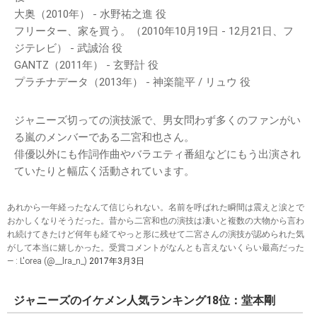
大奥（2010年） - 水野祐之進 役
フリーター、家を買う。（2010年10月19日 - 12月21日、フ
ジテレビ） - 武誠治 役
GANTZ（2011年） - 玄野計 役
プラチナデータ（2013年） - 神楽龍平 / リュウ 役
ジャニーズ切っての演技派で、男女問わず多くのファンがい
る嵐のメンバーである二宮和也さん。
俳優以外にも作詞作曲やバラエティ番組などにもう出演され
ていたりと幅広く活動されています。
あれから一年経ったなんて信じられない。名前を呼ばれた瞬間は震えと涙とで
おかしくなりそうだった。昔から二宮和也の演技は凄いと複数の大物から言わ
れ続けてきたけど何年も経てやっと形に残せて二宮さんの演技が認められた気
がして本当に嬉しかった。受賞コメントがなんとも言えないくらい最高だった
— : L'orea (@__lra_n_)
2017年3月3日
ジャニーズのイケメン人気ランキング18位：堂本剛