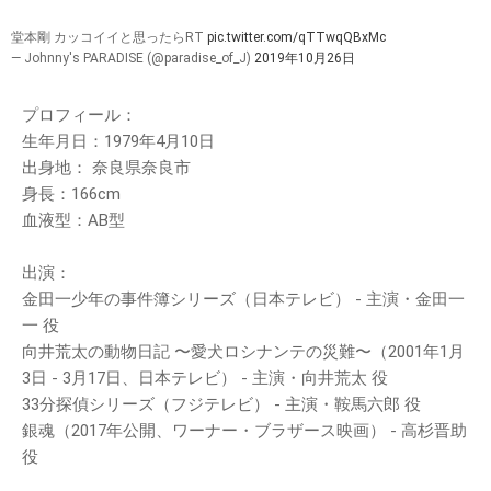
堂本剛 カッコイイと思ったらRT
pic.twitter.com/qTTwqQBxMc
— Johnny's PARADISE (@paradise_of_J)
2019年10月26日
プロフィール：
生年月日：1979年4月10日
出身地： 奈良県奈良市
身長：166cm
血液型：AB型
出演：
金田一少年の事件簿シリーズ（日本テレビ） - 主演・金田一
一 役
向井荒太の動物日記 〜愛犬ロシナンテの災難〜（2001年1月
3日 - 3月17日、日本テレビ） - 主演・向井荒太 役
33分探偵シリーズ（フジテレビ） - 主演・鞍馬六郎 役
銀魂（2017年公開、ワーナー・ブラザース映画） - 高杉晋助
役