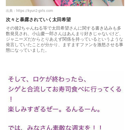
出典：
https://kyun2-girls.com
次々と暴露されていく太田希望
その後2ちゃんねる等で太田希望さんに関する書き込みも多
数発見され、小山慶一郎さんはあんまり好きじゃないけど、
ジャニーズだからとりあえず関係を持っているというような
発言していたことが分かり、ますますファンを激怒させる事
態になっていました。