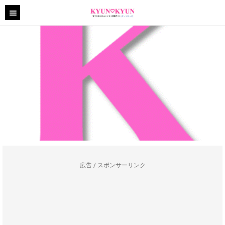
広告 / スポンサーリンク