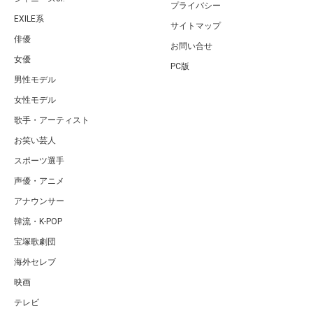
プライバシー
EXILE系
サイトマップ
俳優
お問い合せ
女優
PC版
男性モデル
女性モデル
歌手・アーティスト
お笑い芸人
スポーツ選手
声優・アニメ
アナウンサー
韓流・K-POP
宝塚歌劇団
海外セレブ
映画
テレビ