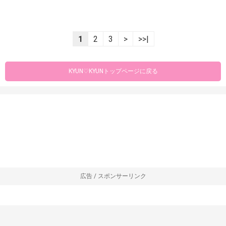
1
2
3
>
>>|
KYUN♡KYUNトップページに戻る
広告 / スポンサーリンク