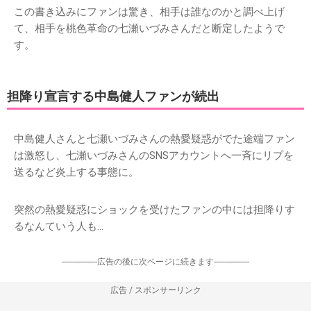
この書き込みにファンは驚き、相手は誰なのかと調べ上げ
て、相手を桃色革命の七瀬いづみさんだと断定したようで
す。
担降り宣言する中島健人ファンが続出
中島健人さんと七瀬いづみさんの熱愛疑惑がでた途端ファン
は激怒し、七瀬いづみさんのSNSアカウントへ一斉にリプを
送るなど炎上する事態に。
突然の熱愛疑惑にショックを受けたファンの中には担降りす
るなんていう人も…
-----------------広告の後に次ページに続きます-----------------
広告 / スポンサーリンク