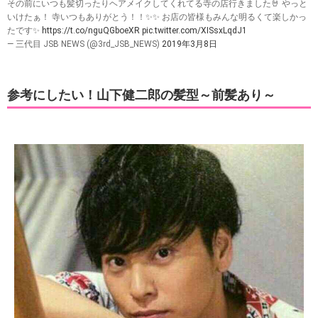
その前にいつも髪切ったりヘアメイクしてくれてる寺の店行きました🤘 やっと
いけたぁ！ 寺いつもありがとう！！✨✨ お店の皆様もみんな明るくて楽しかっ
たです✨
https://t.co/nguQGboeXR
pic.twitter.com/XISsxLqdJ1
— 三代目 JSB NEWS (@3rd_JSB_NEWS)
2019年3月8日
参考にしたい！山下健二郎の髪型～前髪あり～