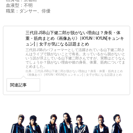
血液型：不明
職業：ダンサー、俳優
三代目JSB山下健二郎が脱がない理由は？身長・体
重・筋肉まとめ《画像あり》 | KYUN♡KYUN[キュンキ
ュン]｜女子が気になる話題まとめ
三代目JSBのパフォーマーとして活躍されている山下健二郎さ
んはライブで脱がないことで有名。太っているから脱がないと
いう説が浮上している山下健二郎さんですが、実際はどうなん
でしょうか？脱がない理由や彼の身長、体重、筋肉についてま
とめました。
出典：三代目JSB山下健二郎が脱がない理由は？身長・体重・筋肉まとめ
《画像あり》 | KYUN♡KYUN[キュンキュン]｜女子が気になる話題まとめ
関連記事