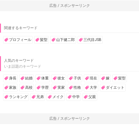
広告 / スポンサーリンク
関連するキーワード
プロフィール
髪型
山下健二郎
三代目JSB
人気のキーワード
いま話題のキーワード
身長
結婚
体重
彼女
子供
現在
嫁
髪型
家族
高校
学歴
実家
性格
大学
ダイエット
ランキング
兄弟
メイク
中学
父親
広告 / スポンサーリンク