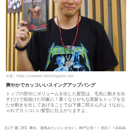
出典：
https://scontent.cdninstagram.com
爽やかでカッコいいスイングアップバング
トップの部分にボリュームを出した髪型は、毛先に動きを出
すだけで垢抜けた印象に！重くなりがちな黒髪もトップを立
たせ動きを出してあげることで山下健二郎さんのようなおし
ゃれでカッコいい髪型に仕上がりますよ。
【山下 健二郎】 舞台、漫画みたいにいかない。神戸公演！！ 初日！！👍👍👍