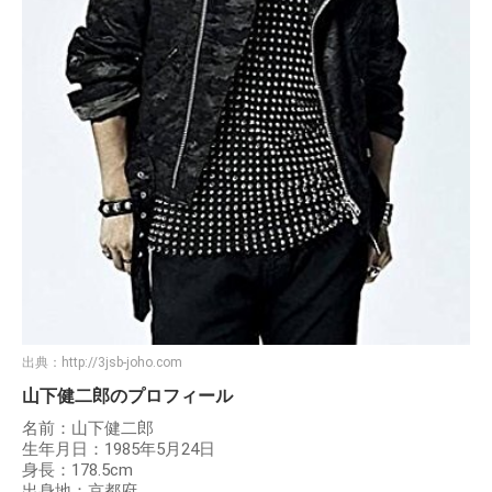
出典：
http://3jsb-joho.com
山下健二郎のプロフィール
名前：山下健二郎
生年月日：1985年5月24日
身長：178.5cm
出身地：京都府