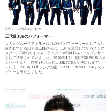
出典：
http://ticketcamp.net
三代目JSBのパフォーマー
大人気グループである三代目JSBのパフォーマーとして大活
躍されている山下健二郎さんは、LDHが運営しているダンス
スクールEXPGのインストラクターやEXILEのバックダンサー
として活動されていました。2010年4月に劇団EXILE風組のメ
ンバーとなり、同年9月に三代目JSBの加入が決定します。
そして、2010年11月シングル曲「Best Friend's Girl」でデ
ビューを果たしました。