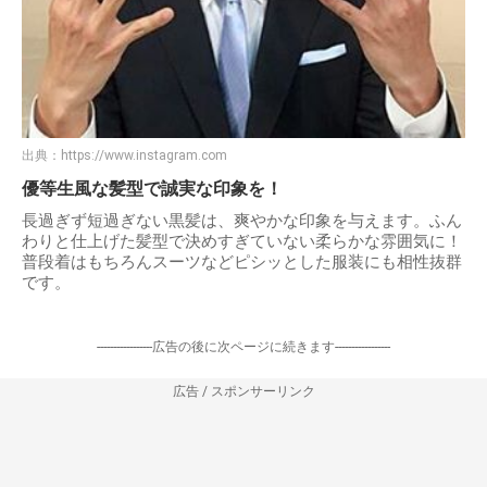
出典：
https://www.instagram.com
優等生風な髪型で誠実な印象を！
長過ぎず短過ぎない黒髪は、爽やかな印象を与えます。ふん
わりと仕上げた髪型で決めすぎていない柔らかな雰囲気に！
普段着はもちろんスーツなどピシッとした服装にも相性抜群
です。
-----------------広告の後に次ページに続きます-----------------
広告 / スポンサーリンク