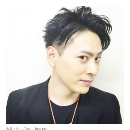
出典：
http://up.gc-img.net