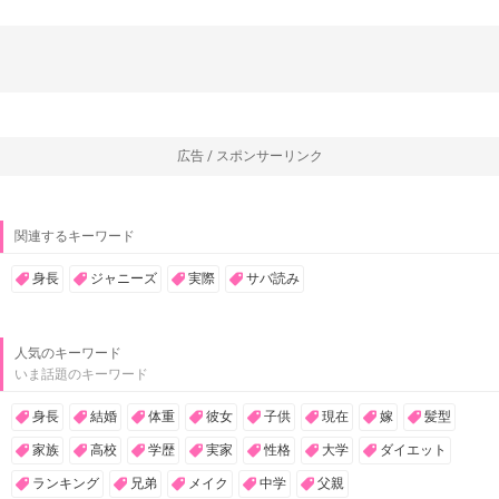
広告 / スポンサーリンク
関連するキーワード
身長
ジャニーズ
実際
サバ読み
人気のキーワード
いま話題のキーワード
身長
結婚
体重
彼女
子供
現在
嫁
髪型
家族
高校
学歴
実家
性格
大学
ダイエット
ランキング
兄弟
メイク
中学
父親