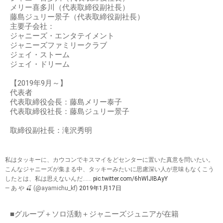
メリー喜多川（代表取締役副社長）
藤島ジュリー景子（代表取締役副社長）
主要子会社：
ジャニーズ・エンタテイメント
ジャニーズファミリークラブ
ジェイ・ストーム
ジェイ・ドリーム
【2019年9月～】
代表者
代表取締役会長：藤島メリー泰子
代表取締役社長：藤島ジュリー景子
取締役副社長：滝沢秀明
私はタッキーに、カウコンでキスマイをどセンターに置いた真意を問いたい。
こんなジャニーズが集まる中、タッキーみたいに思慮深い人が意味もなくこう
したとは、私は思えないんだ……
pic.twitter.com/6hWlJIBAyY
— あ や 🍒 (@ayamichu_kf)
2019年1月17日
■グループ＋ソロ活動＋ジャニーズジュニアが在籍