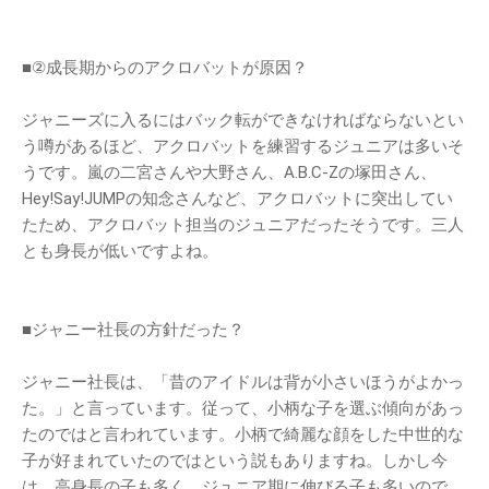
■②成長期からのアクロバットが原因？
ジャニーズに入るにはバック転ができなければならないとい
う噂があるほど、アクロバットを練習するジュニアは多いそ
うです。嵐の二宮さんや大野さん、A.B.C-Zの塚田さん、
Hey!Say!JUMPの知念さんなど、アクロバットに突出してい
たため、アクロバット担当のジュニアだったそうです。三人
とも身長が低いですよね。
■ジャニー社長の方針だった？
ジャニー社長は、「昔のアイドルは背が小さいほうがよかっ
た。」と言っています。従って、小柄な子を選ぶ傾向があっ
たのではと言われています。小柄で綺麗な顔をした中世的な
子が好まれていたのではという説もありますね。しかし今
は、高身長の子も多く、ジュニア期に伸びる子も多いので、