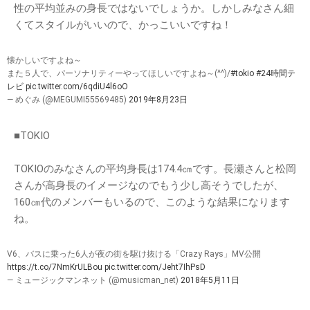
性の平均並みの身長ではないでしょうか。しかしみなさん細
くてスタイルがいいので、かっこいいですね！
懐かしいですよね～
また５人で、パーソナリティーやってほしいですよね～(^^)/
#tokio
#24時間テ
レビ
pic.twitter.com/6qdiU4l6oO
— めぐみ (@MEGUMI55569485)
2019年8月23日
■TOKIO
TOKIOのみなさんの平均身長は174.4㎝です。長瀬さんと松岡
さんが高身長のイメージなのでもう少し高そうでしたが、
160㎝代のメンバーもいるので、このような結果になります
ね。
V6、バスに乗った6人が夜の街を駆け抜ける「Crazy Rays」MV公開
https://t.co/7NmKrULBou
pic.twitter.com/Jeht7IhPsD
— ミュージックマンネット (@musicman_net)
2018年5月11日