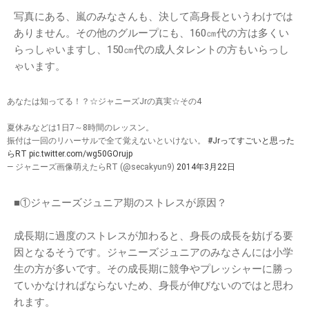
写真にある、嵐のみなさんも、決して高身長というわけでは
ありません。その他のグループにも、160㎝代の方は多くい
らっしゃいますし、150㎝代の成人タレントの方もいらっし
ゃいます。
あなたは知ってる！？☆ジャニーズJrの真実☆その4
夏休みなどは1日7～8時間のレッスン。
振付は一回のリハーサルで全て覚えないといけない。
#Jrってすごいと思った
らRT
pic.twitter.com/wg50GOrujp
— ジャニーズ画像萌えたらRT (@secakyun9)
2014年3月22日
■①ジャニーズジュニア期のストレスが原因？
成長期に過度のストレスが加わると、身長の成長を妨げる要
因となるそうです。ジャニーズジュニアのみなさんには小学
生の方が多いです。その成長期に競争やプレッシャーに勝っ
ていかなければならないため、身長が伸びないのではと思わ
れます。