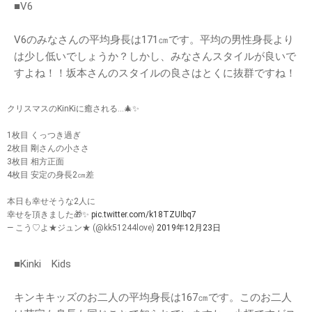
■V6
V6のみなさんの平均身長は171㎝です。平均の男性身長より
は少し低いでしょうか？しかし、みなさんスタイルが良いで
すよね！！坂本さんのスタイルの良さはとくに抜群ですね！
クリスマスのKinKiに癒される…🎄✨
1枚目 くっつき過ぎ
2枚目 剛さんの小ささ
3枚目 相方正面
4枚目 安定の身長2㎝差
本日も幸せそうな2人に
幸せを頂きました🎁✨
pic.twitter.com/k18TZUIbq7
— こう♡よ★ジュン★ (@kk51244love)
2019年12月23日
■Kinki Kids
キンキキッズのお二人の平均身長は167㎝です。このお二人