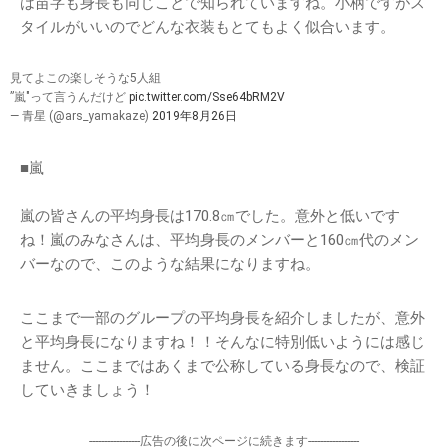
は苗字も身長も同じことで知られていますね。小柄ですがス
タイルがいいのでどんな衣装もとてもよく似合います。
見てよこの楽しそうな5人組
”嵐"って言うんだけど
pic.twitter.com/Sse64bRM2V
— 青星 (@ars_yamakaze)
2019年8月26日
■嵐
嵐の皆さんの平均身長は170.8㎝でした。意外と低いです
ね！嵐のみなさんは、平均身長のメンバーと160㎝代のメン
バーなので、このような結果になりますね。
ここまで一部のグループの平均身長を紹介しましたが、意外
と平均身長になりますね！！そんなに特別低いようには感じ
ません。ここまではあくまで公称している身長なので、検証
していきましょう！
-----------------広告の後に次ページに続きます-----------------