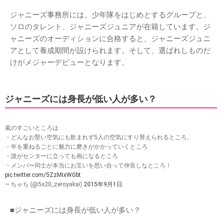
ジャニーズ事務所には、少年隊をはじめとするグループと、
ソロのタレント、ジャニーズジュニアが在籍しています。ジ
ャニーズのオーディションに合格すると、ジャニーズジュニ
アとして養成期間が設けられます。そして、選ばれしものだ
けがメジャーデビューとなります。
ジャニーズには身長が低い人が多い？
嵐のすごいところは
・どんなお堅い空気にも飲まれず5人の空気にすり替えられるところ。
・年を重ねるごとに魅力に磨きがかかっていくところ
・誰がセンターに立っても画になるところ
・メンバー同士が本当にお互いを思い合って仲良しなところ！
pic.twitter.com/5ZzMixWGbt
— ちゃち (@5x20_zeroyakai)
2015年9月1日
■ジャニーズには身長が低い人が多い？