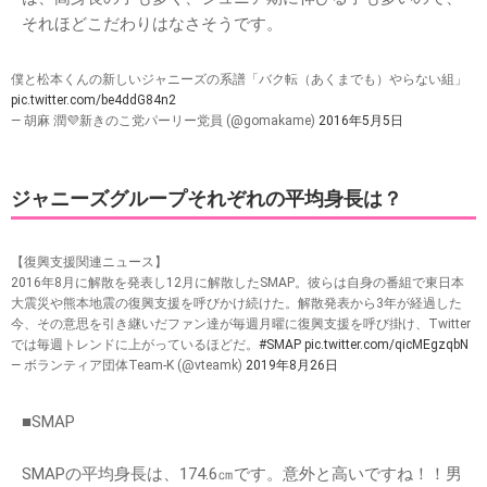
それほどこだわりはなさそうです。
僕と松本くんの新しいジャニーズの系譜「バク転（あくまでも）やらない組」
pic.twitter.com/be4ddG84n2
— 胡麻 潤💜新きのこ党パーリー党員 (@gomakame)
2016年5月5日
ジャニーズグループそれぞれの平均身長は？
【復興支援関連ニュース】
2016年8月に解散を発表し12月に解散したSMAP。彼らは自身の番組で東日本
大震災や熊本地震の復興支援を呼びかけ続けた。解散発表から3年が経過した
今、その意思を引き継いだファン達が毎週月曜に復興支援を呼び掛け、Twitter
では毎週トレンドに上がっているほどだ。
#SMAP
pic.twitter.com/qicMEgzqbN
— ボランティア団体Team-K (@vteamk)
2019年8月26日
■SMAP
SMAPの平均身長は、174.6㎝です。意外と高いですね！！男