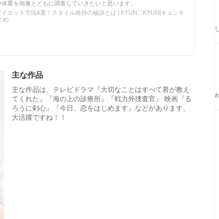
や体重を画像とともに調査していきたいと思います。
エット方法4選！スタイル維持の秘訣とは | KYUN♡KYUN[キュンキ
とめ
主な作品
主な作品は、テレビドラマ『大切なことはすべて君が教え
てくれた』『海の上の診療所』『戦力外捜査官』 映画『る
ろうに剣心』『今日、恋をはじめます』などがあります。
大活躍ですね！！