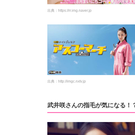
出典：
https://rr.img.naver.jp
出典：
http://imgc.nxtv.jp
武井咲さんの指毛が気になる！