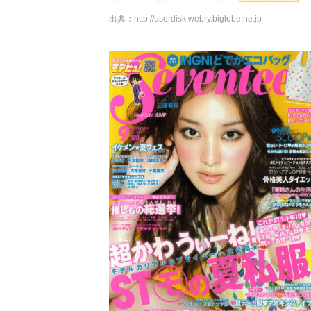
出典：
http://userdisk.webry.biglobe.ne.jp