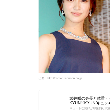
出典：
http://contents.oricon.co.jp
武井咲の身長と体重・
KYUN♡KYUN[キ
キュートな笑顔が印象的な武