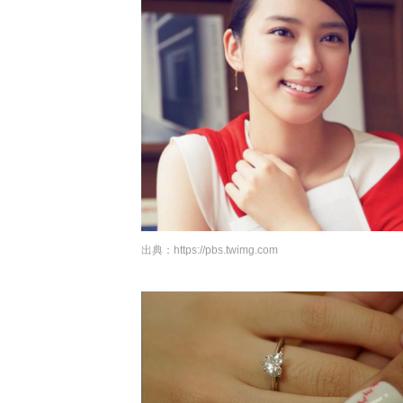
出典：
https://pbs.twimg.com