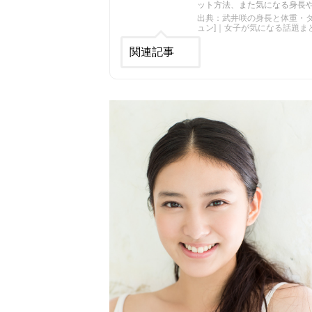
ット方法、また気になる身長
出典：武井咲の身長と体重・ダイ
ュン]｜女子が気になる話題ま
関連記事