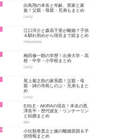
5
白鳥翔の本名と年齢、実家と家
族！父親・母親・兄弟もまとめ
Luccy
6
江口洋介と森高千里が離婚？子供
＆馴れ初めから現在まで総まとめ
rirakumama
7
梅田修一朗の学歴！出身大学・高
校・中学・小学校まとめ
Luccy
8
尾上菊之助の家系図！父親・母
親・姉の寺島しのぶ・兄弟もまと
め
Luccy
9
EXILE・AKIRAの現在！本名の黒
澤良平・歴代彼女・リンチーリン
と結婚まとめ
piko
10
小比類巻貴之と嫁の離婚原因＆子
供情報まとめ