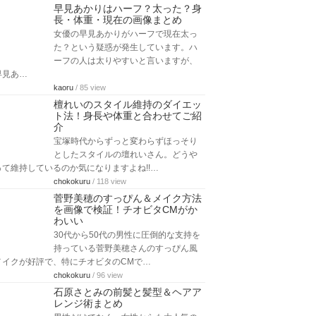
早見あかりはハーフ？太った？身
長・体重・現在の画像まとめ
女優の早見あかりがハーフで現在太っ
た？という疑惑が発生しています。ハ
ーフの人は太りやすいと言いますが、
早見あ…
kaoru
/ 85 view
檀れいのスタイル維持のダイエッ
ト法！身長や体重と合わせてご紹
介
宝塚時代からずっと変わらずほっそり
としたスタイルの壇れいさん。どうや
って維持しているのか気になりますよね!!…
chokokuru
/ 118 view
菅野美穂のすっぴん＆メイク方法
を画像で検証！チオビタCMがか
わいい
30代から50代の男性に圧倒的な支持を
持っている菅野美穂さんのすっぴん風
メイクが好評で、特にチオビタのCMで…
chokokuru
/ 96 view
石原さとみの前髪と髪型＆ヘアア
レンジ術まとめ