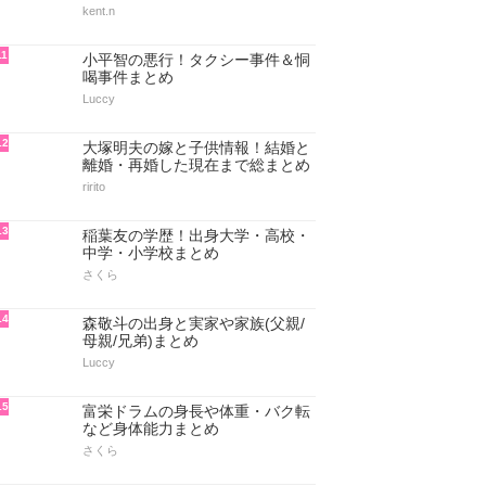
kent.n
11
小平智の悪行！タクシー事件＆恫
喝事件まとめ
Luccy
12
大塚明夫の嫁と子供情報！結婚と
離婚・再婚した現在まで総まとめ
ririto
13
稲葉友の学歴！出身大学・高校・
中学・小学校まとめ
さくら
14
森敬斗の出身と実家や家族(父親/
母親/兄弟)まとめ
Luccy
15
富栄ドラムの身長や体重・バク転
など身体能力まとめ
さくら