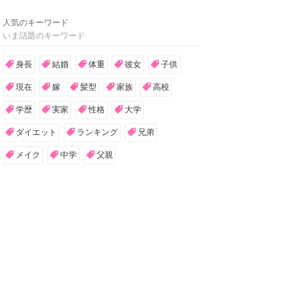
人気のキーワード
いま話題のキーワード
身長
結婚
体重
彼女
子供
現在
嫁
髪型
家族
高校
学歴
実家
性格
大学
ダイエット
ランキング
兄弟
メイク
中学
父親