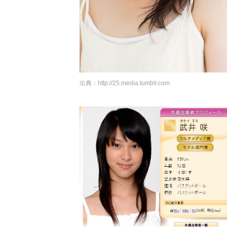
出典：
http://25.media.tumblr.com