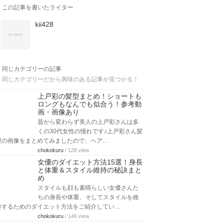
この記事を書いたライター
kii428
同じカテゴリーの記事
同じカテゴリーだから興味のある記事が見つかる！
上戸彩の髪型まとめ！ショートも
ロングもなんでも似合う！参考動
画・画像あり
昔から変わらず美人の上戸彩さんは多
くの30代女性の憧れです♪上戸彩さん髪
型の画像をまとめてみましたので、ヘア…
chokokuru
/ 128 view
女優のダイエット方法15選！身長
と体重＆スタイル維持の秘訣まと
め
スタイルも顔も素晴らしい女優さんた
ちの身長や体重、そしてスタイルを維
持するためのダイエット方法をご紹介してい…
chokokuru
/ 146 view