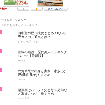
アクセスランキング
人気のあるまとめランキング
1
田中聖の歴代彼女まとめ！8人の
元カノの共通点とは？
ジャニーズオタク
2
宝塚の娘役・歴代美人ランキング
TOP35【最新版】
kent.n
3
六角精児の出身と実家・家族(父
親/母親/兄弟)もまとめ
Luccy
4
栗原類はハーフ！父と母＆兄弟な
ど家族について総まとめ
tomo1234