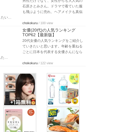
男性だけでなく、女性からも大人気の
石原さとみさん。ドラマで着ていた服
も飛ぶように売れ、ヘアメイクも真似
したい…
chokokuru
/ 100 view
女優(20代)の人気ランキング
TOP62【最新版】
20代女優の人気ランキングをご紹介し
ていきたいと思います。年齢を重ねる
ごとに日本を代表する女優さんになら
れた…
chokokuru
/ 122 view