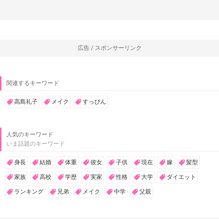
広告 / スポンサーリンク
関連するキーワード
高島礼子
メイク
すっぴん
人気のキーワード
いま話題のキーワード
身長
結婚
体重
彼女
子供
現在
嫁
髪型
家族
高校
学歴
実家
性格
大学
ダイエット
ランキング
兄弟
メイク
中学
父親