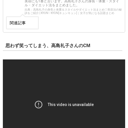
美容にも1番と言います。高島礼子さんの身長・体重・スタイ
ル・ダイエット法をまとめました。
出典：高島礼子の身長と体重＆スタイルやダイエット法まとめ♡美容法の秘
訣をご紹介 | KYUN♡KYUN[キュンキュン]｜女子が気になる話題まとめ
関連記事
思わず笑ってしまう、高島礼子さんのCM