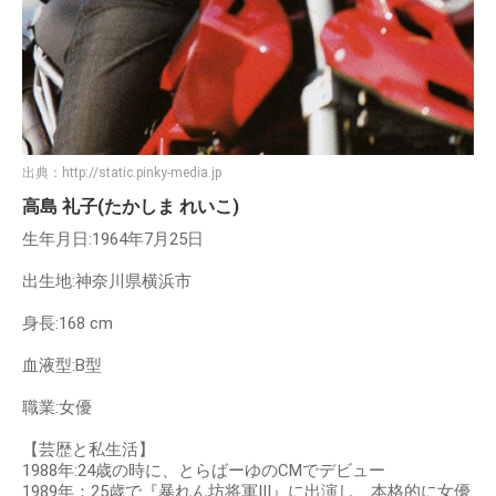
出典：
http://static.pinky-media.jp
高島 礼子(たかしま れいこ)
生年月日:1964年7月25日
出生地:神奈川県横浜市
身長:168 cm
血液型:B型
職業:女優
【芸歴と私生活】
1988年:24歳の時に、とらばーゆのCMでデビュー
1989年：25歳で『暴れん坊将軍III』に出演し、本格的に女優