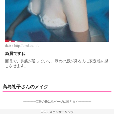
出典：
http://anokao.info
綺麗ですね
面長で、鼻筋が通っていて、厚めの唇が見る人に安定感を感
じさせます。
高島礼子さんのメイク
-----------------広告の後に次ページに続きます-----------------
広告 / スポンサーリンク