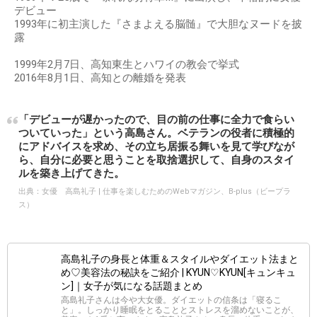
デビュー
1993年に初主演した『さまよえる脳髄』で大胆なヌードを披
露
1999年2月7日、高知東生とハワイの教会で挙式
2016年8月1日、高知との離婚を発表
「デビューが遅かったので、目の前の仕事に全力で食らい
ついていった」という高島さん。ベテランの役者に積極的
にアドバイスを求め、その立ち居振る舞いを見て学びなが
ら、自分に必要と思うことを取捨選択して、自身のスタイ
ルを築き上げてきた。
出典：
女優 高島礼子 | 仕事を楽しむためのWebマガジン、B-plus（ビープラ
ス）
高島礼子の身長と体重＆スタイルやダイエット法まと
め♡美容法の秘訣をご紹介 | KYUN♡KYUN[キュンキュ
ン]｜女子が気になる話題まとめ
高島礼子さんは今や大女優。ダイエットの信条は「寝るこ
と」。しっかり睡眠をとることとストレスを溜めないことが、