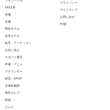
ジャニーズJr.
プライバシー
EXILE系
サイトマップ
俳優
お問い合せ
女優
PC版
男性モデル
女性モデル
歌手・アーティスト
お笑い芸人
スポーツ選手
声優・アニメ
アナウンサー
韓流・K-POP
宝塚歌劇団
海外セレブ
映画
テレビ