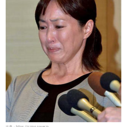
出典：
https://rr.img.naver.jp