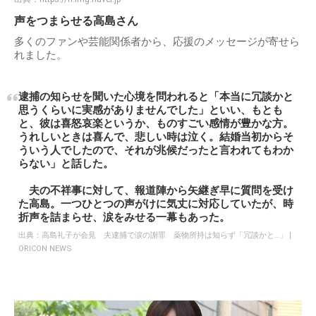
声をつまらせる高島さん
多くのファンや芸能関係者から、応援のメッセージが寄せら
れました。
逮捕の知らせを聞いた心境を問われると「本当に冗談かと
思うくらいに実感がありませんでした」といい、もとも
と、彼は喜怒哀楽というか、ものすごい感情が豊かな方。
うれしいときは喜んで、悲しい時は泣く。結婚当初からそ
ういう人でしたので、それが兆候だったと言われてもわか
らない」と話した。
夫の不祥事に対して、報道陣から矢継ぎ早に質問を受け
た高島。一つひとつの声がけに気丈に対応していたが、時
折声を詰まらせ、涙をみせる一幕もあった。
出典：
高島礼子が会見 夫逮捕で涙の謝罪 薬物所持は知らず「冗談かと…」 |
ORICON NEWS