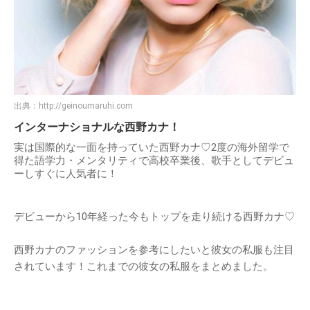
出典：
http://geinoumaruhi.com
インターナショナルな西野カナ！
実は国際的な一面を持っていた西野カナ♡2度の海外留学で
得た語学力・メンタリティで高校卒業後、歌手としてデビュ
ーしすぐに人気者に！
デビューから10年経った今もトップを走り続ける西野カナ♡
西野カナのファッションを参考にしたいと彼女の私服も注目
されています！これまでの彼女の私服をまとめました。