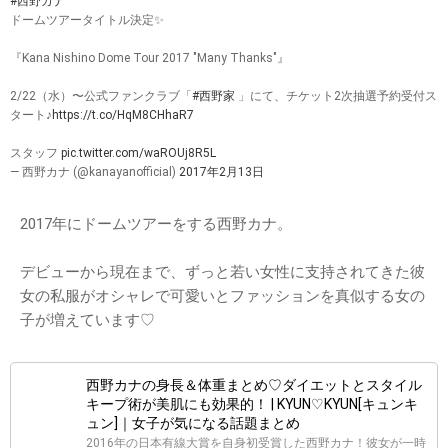
#西野カナ
ドームツアータイトル決定✨
『Kana Nishino Dome Tour 2017 "Many Thanks"』
2/22（水）〜公式ファンクラブ「
#西野家
」にて、チケット2次抽選予約受付ス
タート♪
https://t.co/HqM8CHhaR7
スタッフ
pic.twitter.com/waROUj8R5L
— 西野カナ (@kanayanofficial)
2017年2月13日
2017年にドームツアーをする西野カナ。
デビューから現在まで、ずっと若い女性に支持されてきた彼
女の私服がオシャレで可愛いとファッションを真似する女の
子が増えています♡
西野カナの身長＆体重まとめ♡ダイエットとスタイル
キープ術が美肌にも効果的！ | KYUN♡KYUN[キュンキ
ュン]｜女子が気になる話題まとめ
2016年の日本有線大賞を自身初受賞した西野カナ！彼女が一時