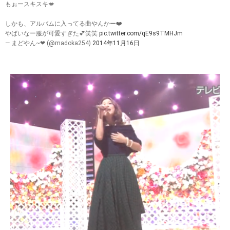
もぉースキスキ💋
しかも、アルバムに入ってる曲やんかー❤️
やばいなー服が可愛すぎた💕笑笑
pic.twitter.com/qE9s9TMHJm
— まどやん~❤︎ (@madoka254)
2014年11月16日