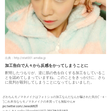
出典：
http://stat001.ameba.jp
加工告白で人々から反感をかってしまうことに
釈明したつもりが、逆に肌の色を白くする加工をしているこ
とを認めてしまっていますね。このことをきっかけに、さら
に批判が殺到してしまうことになってしまいました。
ざわちんモノマネメイクはフォトショの加工なんだなんか騙された気分(´・ε・
`)これ本当ならモノマネメイクの本買っても無駄やんw
pic.twitter.com/JwieoMtEfl
— かんきちsaika (@cankiti1007)
2017年3月18日