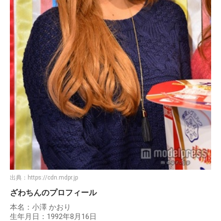
出典：
https://cdn.mdpr.jp
ざわちんのプロフィール
本名：小澤 かおり
生年月日：1992年8月16日