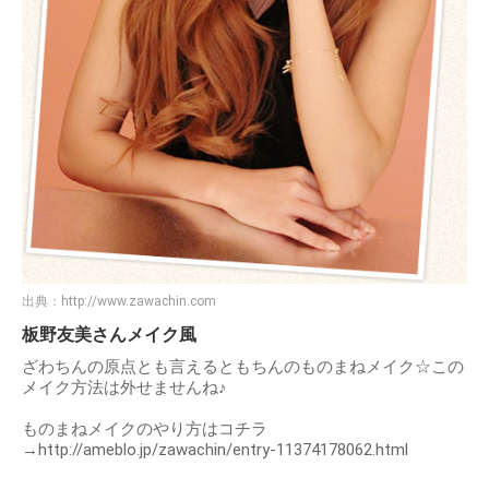
出典：
http://www.zawachin.com
板野友美さんメイク風
ざわちんの原点とも言えるともちんのものまねメイク☆この
メイク方法は外せませんね♪
ものまねメイクのやり方はコチラ
→http://ameblo.jp/zawachin/entry-11374178062.html