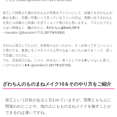
加工して顔変えた後のざわちんの写真をアイコンにして、自撮りをざわちんが
載せる度に、可愛い可愛いって言っているファンの方は、実際に生でざわちん
を見たら自撮りと顔違いすぎてショック受けると思いますよ。ブスとかブスじ
ゃない関係なく、騙されたと。
#ざわちん
@kaori_0816
— kazukim (@kazukim1715)
2017年9月8日
ざわちん加工してたんだ。全然知らなかったから、さっき知ってすごいショッ
ク受けてる。素直にモノマネメイク上手だなあ！めっちゃ似てる！って、思っ
て応援してたのに、、、。
でも、完全加工だね。こりゃ、許せない。堂々としてやる事じゃないと思う。
— ぴーちぜりー❥❥ (@amikko7)
2017年3月19日
ざわちんのものまねメイク10＆そのやり方をご紹介
加工という詐欺があると言われていますが、実際ともちんに
間違われたことや、他の人にもものまねメイクを施すことが
できるのは凄いですね。