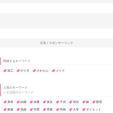
広告 / スポンサーリンク
関連するキーワード
加工
やり方
ざわちん
メイク
人気のキーワード
いま話題のキーワード
身長
結婚
体重
彼女
子供
現在
嫁
髪型
家族
高校
学歴
実家
性格
大学
ダイエット