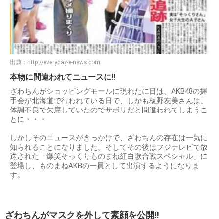
出典：
http://everyday-e-news.com
本物に間違われてニュースに!!
ざわちんがショッピングモールに現れたに日は、AKB48の握
手会が北海道で行われている日で、しかも板野友美さんは、
体調不良で欠席していたのでサボリだと間違われてしまうこ
とに・・・
しかしそのニュースがきっかけで、ざわちんの存在は一気に
知られることになりました。そしてその後はフジテレビで放
送された「爆笑そっくりものまね紅白歌合戦スペシャル」に
登場し、ものまねAKBの一員として出演するようになりま
す。
ざわちんがマスクを外して素顔を公開!!