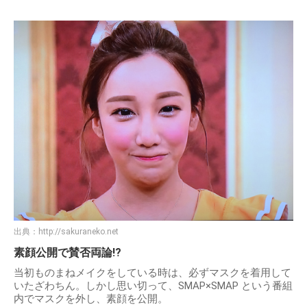
出典：
http://sakuraneko.net
素顔公開で賛否両論!?
当初ものまねメイクをしている時は、必ずマスクを着用して
いたざわちん。しかし思い切って、SMAP×SMAP という番組
内でマスクを外し、素顔を公開。