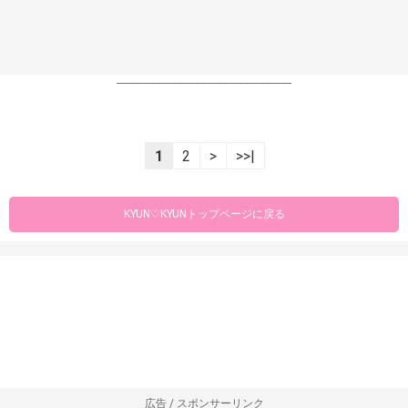
----------------------------------------------------------------
1
2
>
>>|
KYUN♡KYUNトップページに戻る
広告 / スポンサーリンク