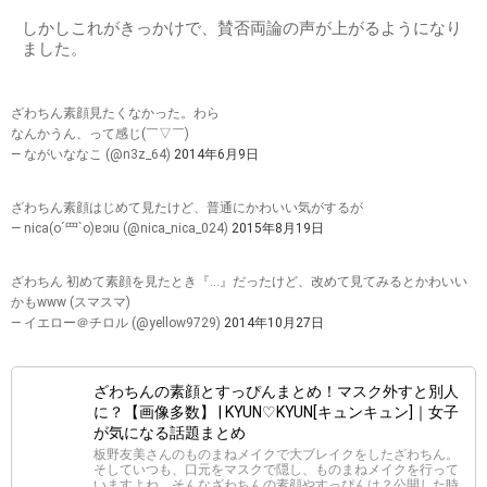
しかしこれがきっかけで、賛否両論の声が上がるようになり
ました。
ざわちん素顔見たくなかった。わら
なんかうん、って感じ(￣▽￣)
— ながいななこ (@n3z_64)
2014年6月9日
ざわちん素顔はじめて見たけど、普通にかわいい気がするが
— nica(o´罒`o)ɐɔıu (@nica_nica_024)
2015年8月19日
ざわちん 初めて素顔を見たとき『…』だったけど、改めて見てみるとかわいい
かもwww (スマスマ)
— イエロー＠チロル (@yellow9729)
2014年10月27日
ざわちんの素顔とすっぴんまとめ！マスク外すと別人
に？【画像多数】 | KYUN♡KYUN[キュンキュン]｜女子
が気になる話題まとめ
板野友美さんのものまねメイクで大ブレイクをしたざわちん。
そしていつも、口元をマスクで隠し、ものまねメイクを行って
いますよね。そんなざわちんの素顔やすっぴんは？公開した時