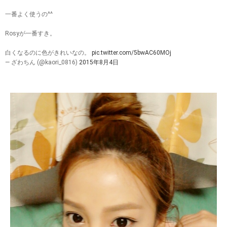
一番よく使うの^^
Rosyが一番すき。
白くなるのに色がきれいなの。
pic.twitter.com/5bwAC60MOj
— ざわちん (@kaori_0816)
2015年8月4日