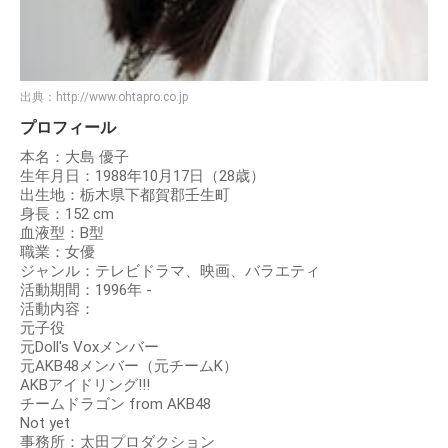
出典：
http://www.ohtapro.co.jp
プロフィール
本名：大島 優子
生年月日：1988年10月17日（28歳）
出生地：栃木県下都賀郡壬生町
身長：152 cm
血液型：B型
職業：女優
ジャンル：テレビドラマ、映画、バラエティ
活動期間：1996年 -
活動内容：
元子役
元Doll's Voxメンバー
元AKB48メンバー（元チームK）
AKBアイドリング!!!
チームドラゴン from AKB48
Not yet
事務所：太田プロダクション