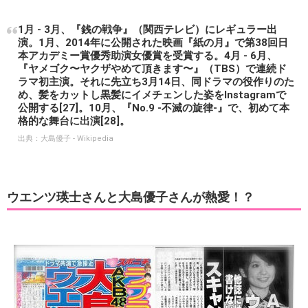
1月 - 3月、『銭の戦争』（関西テレビ）にレギュラー出
演。1月、2014年に公開された映画『紙の月』で第38回日
本アカデミー賞優秀助演女優賞を受賞する。4月 - 6月、
『ヤメゴク〜ヤクザやめて頂きます〜』（TBS）で連続ド
ラマ初主演。それに先立ち3月14日、同ドラマの役作りのた
め、髪をカットし黒髪にイメチェンした姿をInstagramで
公開する[27]。10月、『No.9 -不滅の旋律-』で、初めて本
格的な舞台に出演[28]。
出典：
大島優子 - Wikipedia
ウエンツ瑛士さんと大島優子さんが熱愛！？