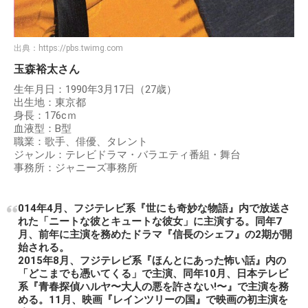
出典：
https://pbs.twimg.com
玉森裕太さん
生年月日：1990年3月17日（27歳）
出生地：東京都
身長：176cｍ
血液型：B型
職業：歌手、俳優、タレント
ジャンル：テレビドラマ・バラエティ番組・舞台
事務所：ジャニーズ事務所
014年4月、フジテレビ系『世にも奇妙な物語』内で放送さ
れた「ニートな彼とキュートな彼女」に主演する。同年7
月、前年に主演を務めたドラマ『信長のシェフ』の2期が開
始される。
2015年8月、フジテレビ系『ほんとにあった怖い話』内の
「どこまでも憑いてくる」で主演、同年10月、日本テレビ
系『青春探偵ハルヤ〜大人の悪を許さない!〜』で主演を務
める。11月、映画『レインツリーの国』で映画の初主演を