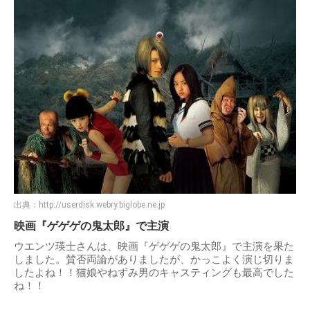
出典：
http://userdisk.webry.biglobe.ne.jp
映画『ゲゲゲの鬼太郎』で主演
ウエンツ瑛士さんは、映画『ゲゲゲの鬼太郎』で主演を果た
しました。賛否両論がありましたが、かっこよく演じ切りま
したよね！！猫娘やねずみ男のキャスティングも最高でした
ね！！