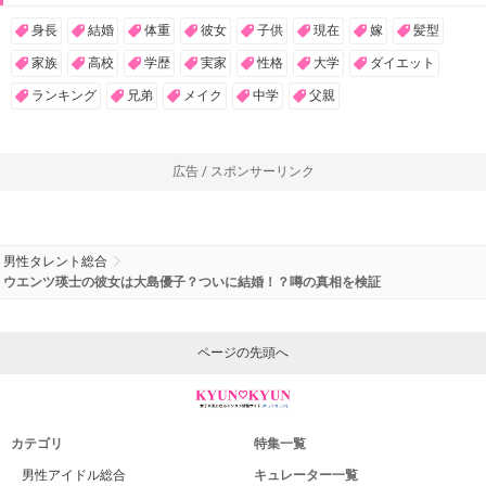
身長
結婚
体重
彼女
子供
現在
嫁
髪型
家族
高校
学歴
実家
性格
大学
ダイエット
ランキング
兄弟
メイク
中学
父親
広告 / スポンサーリンク
男性タレント総合
ウエンツ瑛士の彼女は大島優子？ついに結婚！？噂の真相を検証
ページの先頭へ
カテゴリ
特集一覧
男性アイドル総合
キュレーター一覧