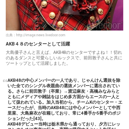
出典：
http://image.news.livedoor.com
AKB４８のセンターとして活躍
大島優子さんと言えば、AKB48のセンターですよね！！切れ
のあるダンスと可愛らしいルックスで、前田敦子さんと共に
ツートップとして活躍しました。
AKB48の中心メンバーの一人であり、じゃんけん選抜を除
いた全てのシングル表題曲の選抜メンバーに選出されてい
る。さらに前田敦子（卒業）→渡辺麻友・高橋みなみらと
ともにメディアや雑誌をはじめ多方面からエースの一人と
して扱われている。加入当初から、チームKのセンター・エ
ースだったが、当時のAKB48には中心メンバーとして中西
里菜、大島麻衣が在籍しており、常に4番手か5番手のポジ
ションだった[43]。
AKB48デビュー当時は栃木県から通っており、夕方にレッ