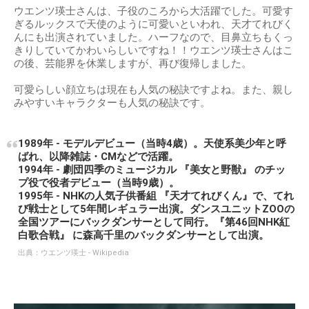
ウエンツ瑛士さんは、子役のころから大活躍でした。可愛す
ぎるルックスで天使のように可愛いといわれ、天才てれびく
んにも出演されていました。ハーフなので、目鼻立ちもくっ
きりしていてかわいらしいですね！！ウエンツ瑛士さんはこ
の後、芸能界を休業しますが、再び復帰しました。
可愛らしい顔立ちは現在も人気の秘訣ですよね。また、親し
みやすいキャラクターも人気の秘訣です。
1989年 - モデルデビュー（当時4歳）。天使系美少年と呼
ばれ、以降雑誌・CMなどで活躍。
1994年 - 劇団四季のミュージカル 『美女と野獣』 のチッ
プ役で役者デビュー（当時9歳）。
1995年 - NHKの人気子供番組 『天才てれびくん』で、てれ
び戦士として5年間レギュラー出演。ダンスユニットZOOの
全国ツアーにバックダンサーとして同行。『第46回NHK紅
白歌合戦』 に森高千里のバックダンサーとして出演。
出典：
ウエンツ瑛士 - Wikipedia