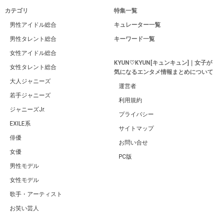
カテゴリ
特集一覧
男性アイドル総合
キュレーター一覧
男性タレント総合
キーワード一覧
女性アイドル総合
KYUN♡KYUN[キュンキュン]｜女子が
女性タレント総合
気になるエンタメ情報まとめについて
大人ジャニーズ
運営者
若手ジャニーズ
利用規約
ジャニーズJr.
プライバシー
EXILE系
サイトマップ
俳優
お問い合せ
女優
PC版
男性モデル
女性モデル
歌手・アーティスト
お笑い芸人