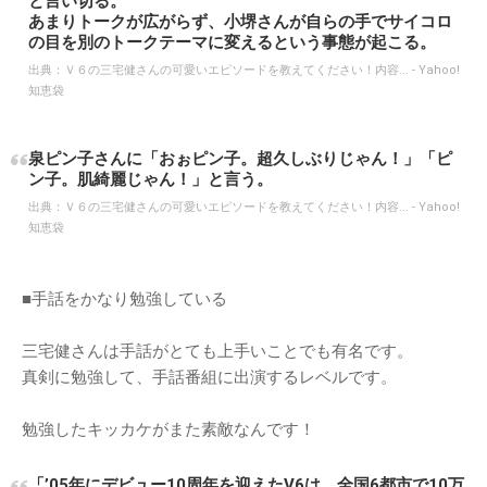
と言い切る。
あまりトークが広がらず、小堺さんが自らの手でサイコロ
の目を別のトークテーマに変えるという事態が起こる。
出典：
Ｖ６の三宅健さんの可愛いエピソードを教えてください！内容... - Yahoo!
知恵袋
泉ピン子さんに「おぉピン子。超久しぶりじゃん！」「ピ
ン子。肌綺麗じゃん！」と言う。
出典：
Ｖ６の三宅健さんの可愛いエピソードを教えてください！内容... - Yahoo!
知恵袋
■手話をかなり勉強している
三宅健さんは手話がとても上手いことでも有名です。
真剣に勉強して、手話番組に出演するレベルです。
勉強したキッカケがまた素敵なんです！
「’05年にデビュー10周年を迎えたV6は、全国6都市で10万