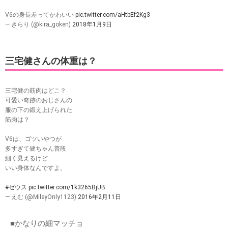
V6の身長差ってかわいい
pic.twitter.com/aHtbEf2Kg3
— きらり (@kira_goken)
2018年1月9日
三宅健さんの体重は？
三宅健の筋肉はどこ？
可愛い奇跡のおじさんの
服の下の鍛え上げられた
筋肉は？
V6は、ゴツいやつが
多すぎて健ちゃん普段
細く見えるけど
いい身体なんですよ。
#ゼウス
pic.twitter.com/1k3265BjUB
— えむ (@MileyOnly1123)
2016年2月11日
■かなりの細マッチョ