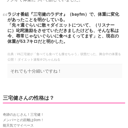
ラジオ番組『三宅健のラヂオ』（bayfm）で、体重に変化
があったことを明かしている。
「先々週ぐらいに散々ダイエットについて、（リスナー
に）叱咤激励をさせていただきましたけども、そんな私は
今、尋常じゃないぐらいに食べまくってます」と、現在の
体重が53.7キロだと明かした。
出典：
V6三宅健が「食べても食べても痩せちゃう」状態だった、舞台中の体重を
公開！:ダイエット速報＠2ちゃんねる
それでも十分細いですね！
三宅健さんの性格は？
奇跡のおじさん！三宅健！
メンバーとの距離は0cm！
能天気でマイペース