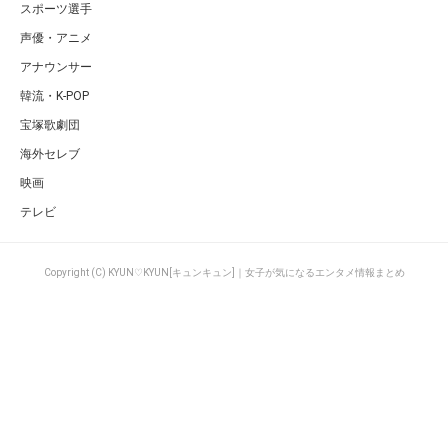
スポーツ選手
声優・アニメ
アナウンサー
韓流・K-POP
宝塚歌劇団
海外セレブ
映画
テレビ
Copyright (C) KYUN♡KYUN[キュンキュン]｜女子が気になるエンタメ情報まとめ