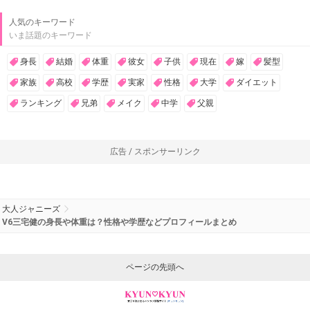
人気のキーワード
いま話題のキーワード
身長
結婚
体重
彼女
子供
現在
嫁
髪型
家族
高校
学歴
実家
性格
大学
ダイエット
ランキング
兄弟
メイク
中学
父親
広告 / スポンサーリンク
大人ジャニーズ
V6三宅健の身長や体重は？性格や学歴などプロフィールまとめ
ページの先頭へ