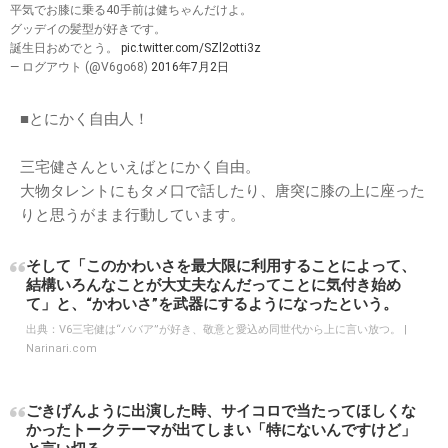
平気でお膝に乗る40手前は健ちゃんだけよ。
グッデイの髪型が好きです。
誕生日おめでとう。
pic.twitter.com/SZl2otti3z
— ログアウト (@V6go68)
2016年7月2日
■とにかく自由人！
三宅健さんといえばとにかく自由。
大物タレントにもタメ口で話したり、唐突に膝の上に座った
りと思うがまま行動しています。
そして「このかわいさを最大限に利用することによって、
結構いろんなことが大丈夫なんだってことに気付き始め
て」と、“かわいさ”を武器にするようになったという。
出典：
V6三宅健は“ババア”が好き、敬意と愛込め同世代から上に言い放つ。 |
Narinari.com
ごきげんように出演した時、サイコロで当たってほしくな
かったトークテーマが出てしまい「特にないんですけど」