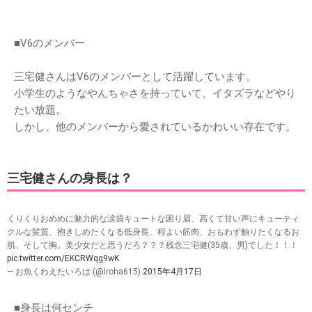
■V6のメンバー
三宅健さんはV6のメンバーとして活躍しています。
小学生のようなやんちゃさを持っていて、イタズラなどやり
たい放題。
しかし、他のメンバーから愛されているかわいい存在です。
三宅健さんの身長は？
くりくりおめめに魅力的な涙袋キュートな困り眉、高くて甘い声にキューティ
クルな髪質、抱きしめたくなる低身長、程よい筋肉、おもわず触りたくなるお
肌、そして胸。美少女だと思うだろ？？？残念三宅健(35歳、男)でした！！！
pic.twitter.com/EKCRWqg9wK
— お魚くわえたいろは (@iroha615)
2015年4月17日
■身長は何センチ