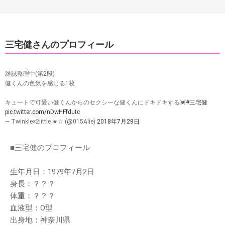
三宅健さんのプロフィール
雑誌整理中(第2段)
健くんの色気を感じる1枚
キュートで可愛い健くんからのセクシーな健くんにドキドキする💓
#三宅健
pic.twitter.com/nDwHFfdutc
— Twinkle×2little ★☆ (@015Alie)
2018年7月28日
■三宅健のプロフィール
生年月日：1979年7月2日
身長：？？？
体重：？？？
血液型：O型
出身地：神奈川県