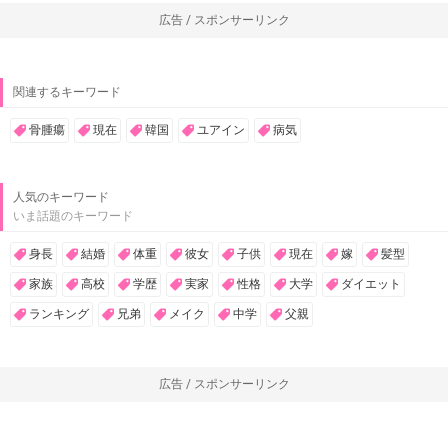
広告 / スポンサーリンク
関連するキーワード
骨腫瘍
現在
韓国
ユアイン
病気
人気のキーワード
いま話題のキーワード
身長
結婚
体重
彼女
子供
現在
嫁
髪型
家族
高校
学歴
実家
性格
大学
ダイエット
ランキング
兄弟
メイク
中学
父親
広告 / スポンサーリンク