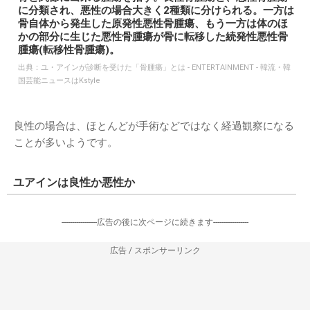
に分類され、悪性の場合大きく2種類に分けられる。一方は
骨自体から発生した原発性悪性骨腫瘍、もう一方は体のほ
かの部分に生じた悪性骨腫瘍が骨に転移した続発性悪性骨
腫瘍(転移性骨腫瘍)。
出典：
ユ・アインが診断を受けた「骨腫瘍」とは - ENTERTAINMENT - 韓流・韓
国芸能ニュースはKstyle
良性の場合は、ほとんどが手術などではなく経過観察になる
ことが多いようです。
ユアインは良性か悪性か
-----------------広告の後に次ページに続きます-----------------
広告 / スポンサーリンク