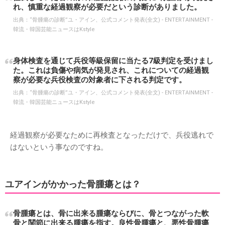
れ、慎重な経過観察が必要だという診断がありました。
出典：
“骨腫瘍の診断”ユ・アイン、公式コメント発表(全文) - ENTERTAINMENT -
韓流・韓国芸能ニュースはKstyle
身体検査を通じて兵役等級保留に当たる7級判定を受けまし
た。これは負傷や病気が発見され、これについての経過観
察が必要な兵役検査の対象者に下される判定です。
出典：
“骨腫瘍の診断”ユ・アイン、公式コメント発表(全文) - ENTERTAINMENT -
韓流・韓国芸能ニュースはKstyle
経過観察が必要なために再検査となっただけで、兵役逃れで
はないという事なのですね。
ユアインがかかった骨腫瘍とは？
骨腫瘍とは、骨に出来る腫瘍ならびに、骨とつながった軟
骨と関節に出来る腫瘍を指す。良性骨腫瘍と、悪性骨腫瘍