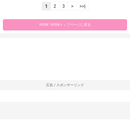
1
2
3
>
>>|
KYUN♡KYUNトップページに戻る
広告 / スポンサーリンク