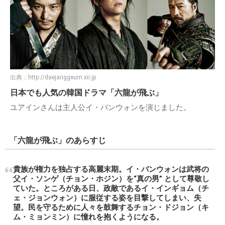
出典：
http://daejanggeum.xii.jp
日本でも人気の韓国ドラマ「六龍が飛ぶ」
ユアインさんは主人公イ・バンウォンを演じました。
「六龍が飛ぶ」のあらすじ
貴族が権力を独占する高麗末期。イ・バンウォンは武将の
父イ・ソンゲ（チョン・ホジン）を“真の男” として尊敬し
ていた。ところがある日、政敵であるイ・インギョム（チ
ェ・ジョンウォン）に服従する姿を目撃してしまい、失
望。民を守るために人々を鼓舞するチョン・ドジョン（キ
ム・ミョンミン）に憧れを抱くようになる。