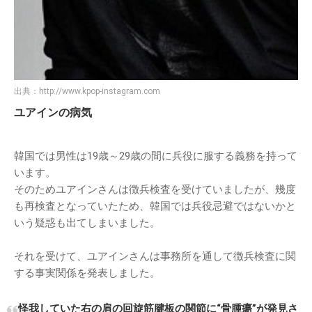
出典：
http://www.kpop-instagram.com
ユアインの病気
韓国では男性は19歳～29歳の間に兵役に服する義務を持って
います。
そのためユアインさんは徴兵検査を受けていましたが、幾度
も再検査となっていたため、韓国では兵役忌避ではないかと
いう疑惑も出てしまいました。
それを受けて、ユアインさんは事務所を通して徴兵検査に関
する事実関係を発表しました。
怪我していた右の肩の回旋筋腱板の関節に“骨腫瘍”が発見さ