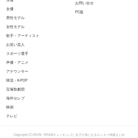
俳優
お問い合せ
女優
PC版
男性モデル
女性モデル
歌手・アーティスト
お笑い芸人
スポーツ選手
声優・アニメ
アナウンサー
韓流・K-POP
宝塚歌劇団
海外セレブ
映画
テレビ
Copyright (C) KYUN♡KYUN[キュンキュン]｜女子が気になるエンタメ情報まとめ