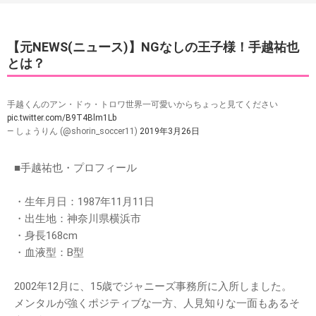
【元NEWS(ニュース)】NGなしの王子様！手越祐也
とは？
手越くんのアン・ドゥ・トロワ世界一可愛いからちょっと見てください
pic.twitter.com/B9T4Blm1Lb
— しょうりん (@shorin_soccer11)
2019年3月26日
■手越祐也・プロフィール
・生年月日：1987年11月11日
・出生地：神奈川県横浜市
・身長168cm
・血液型：B型
2002年12月に、15歳でジャニーズ事務所に入所しました。
メンタルが強くポジティブな一方、人見知りな一面もあるそ