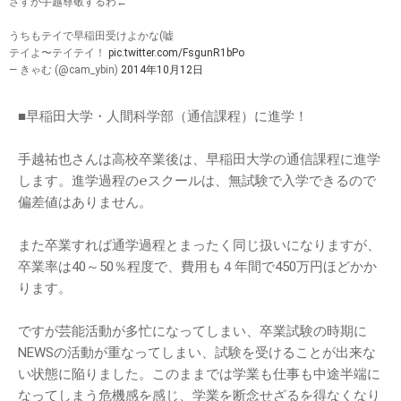
さすが手越尊敬するわ←
うちもテイで早稲田受けよかな(嘘
テイよ〜テイテイ！
pic.twitter.com/FsgunR1bPo
— きゃむ (@cam_ybin)
2014年10月12日
■早稲田大学・人間科学部（通信課程）に進学！
手越祐也さんは高校卒業後は、早稲田大学の通信課程に進学
します。進学過程の℮スクールは、無試験で入学できるので
偏差値はありません。
また卒業すれば通学過程とまったく同じ扱いになりますが、
卒業率は40～50％程度で、費用も４年間で450万円ほどかか
ります。
ですが芸能活動が多忙になってしまい、卒業試験の時期に
NEWSの活動が重なってしまい、試験を受けることが出来な
い状態に陥りました。このままでは学業も仕事も中途半端に
なってしまう危機感を感じ、学業を断念せざるを得なくなり