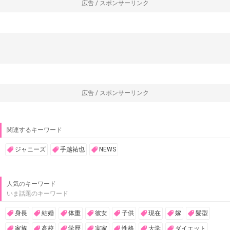
広告 / スポンサーリンク
広告 / スポンサーリンク
関連するキーワード
ジャニーズ
手越祐也
NEWS
人気のキーワード
いま話題のキーワード
身長
結婚
体重
彼女
子供
現在
嫁
髪型
家族
高校
学歴
実家
性格
大学
ダイエット