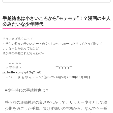
手越祐也は小さいころから”モテモテ”！？漫画の主人
公みたいな少年時代
そういえば祐くんって
小学生の時女の子のスカートめくりしたりちゅーしたりしてたって聞いて
いいなーとか思ってたけど←
幼少期の手越これだもんね♡w
＿人人 人人＿
＞ 芋手越 ＜ ￣Y^Y^Y^Y￣
pic.twitter.com/vpTOqCnxiX
— ♡°＋ :・さ ぁ や ん・:＋°♡ (@0525Fragola)
2013年10月10日
■少年時代の手越祐也は？
持ち前の運動神経の良さを活かして、サッカー少年として幼
少期を過ごした手越。負けず嫌いの性格から、なんでも一番