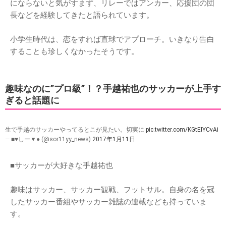
にならないと気がすまず、リレーではアンカー、応援団の団
長などを経験してきたと語られています。
小学生時代は、恋をすれば直球でアプローチ。いきなり告白
することも珍しくなかったそうです。
趣味なのに”プロ級”！？手越祐也のサッカーが上手す
ぎると話題に
生で手越のサッカーやってるとこが見たい。切実に
pic.twitter.com/KGtEIYCvAi
— ■♥しー▼● (@sor11yy_news)
2017年1月11日
■サッカーが大好きな手越祐也
趣味はサッカー、サッカー観戦、フットサル。自身の名を冠
したサッカー番組やサッカー雑誌の連載なども持っていま
す。