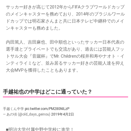
サッカー好きが高じて2012年からFIFAクラブワールドカップ
のメインキャスターを務めており、2014年のブラジルワール
ドカップでは明石家さんまと共に日本テレビ中継枠でのメイ
ンキャスターも務めました。
内田篤人、吉田麻也、田中順也といったサッカー日本代表の
選手達とプライベートでも交流があり、過去には芸能人フッ
トサル大会『音蹴杯』でMr. Childrenの桜井和寿やナオト・イ
ンティライミなど、並み居るサッカー好きの芸能人達を抑え
大会MVPを獲得したこともあります。
手越祐也の中学はどこに通っていた？
手越くん中学
pic.twitter.com/PM280NILzP
— あの頃 (@old_days_geinou)
2019年4月2日
■明治大学付属中野中学校に進学！