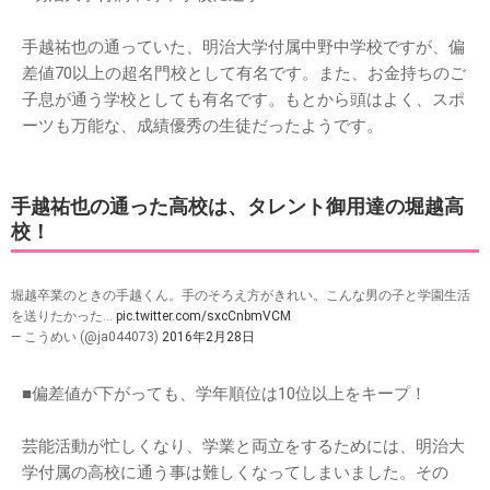
手越祐也の通っていた、明治大学付属中野中学校ですが、偏
差値70以上の超名門校として有名です。また、お金持ちのご
子息が通う学校としても有名です。もとから頭はよく、スポ
ーツも万能な、成績優秀の生徒だったようです。
手越祐也の通った高校は、タレント御用達の堀越高
校！
堀越卒業のときの手越くん。手のそろえ方がきれい。こんな男の子と学園生活
を送りたかった…
pic.twitter.com/sxcCnbmVCM
— こうめい (@ja044073)
2016年2月28日
■偏差値が下がっても、学年順位は10位以上をキープ！
芸能活動が忙しくなり、学業と両立をするためには、明治大
学付属の高校に通う事は難しくなってしまいました。その