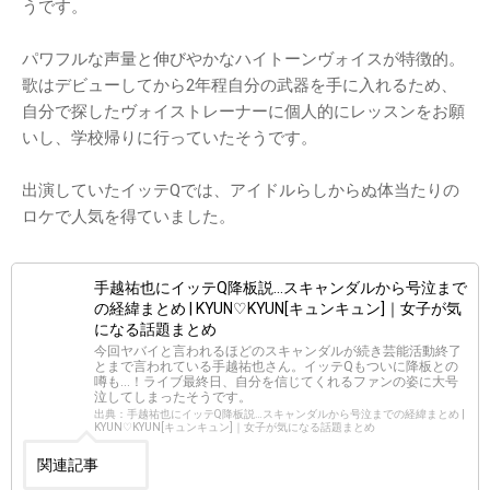
うです。
パワフルな声量と伸びやかなハイトーンヴォイスが特徴的。
歌はデビューしてから2年程自分の武器を手に入れるため、
自分で探したヴォイストレーナーに個人的にレッスンをお願
いし、学校帰りに行っていたそうです。
出演していたイッテQでは、アイドルらしからぬ体当たりの
ロケで人気を得ていました。
手越祐也にイッテQ降板説…スキャンダルから号泣まで
の経緯まとめ | KYUN♡KYUN[キュンキュン]｜女子が気
になる話題まとめ
今回ヤバイと言われるほどのスキャンダルが続き芸能活動終了
とまで言われている手越祐也さん。イッテQもついに降板との
噂も…！ライブ最終日、自分を信じてくれるファンの姿に大号
泣してしまったそうです。
出典：手越祐也にイッテQ降板説…スキャンダルから号泣までの経緯まとめ |
KYUN♡KYUN[キュンキュン]｜女子が気になる話題まとめ
関連記事