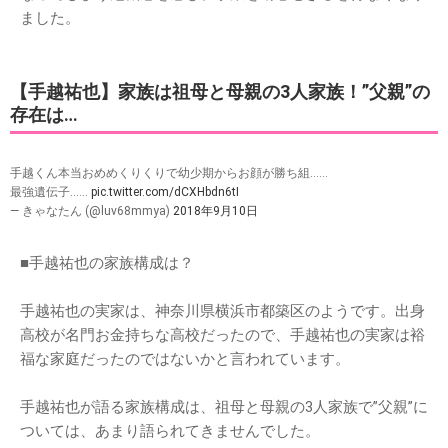
ました。
【手越祐也】家族は祖母と母親の3人家族！”父親”の
存在は…
手越くん本当おめめくりくりで幼少期からお顔が勝ち組……
最強遺伝子……
pic.twitter.com/dCXHbdn6tI
— きゃなたん (@luv68mmya)
2018年9月10日
■手越祐也の家族構成は？
手越祐也の実家は、神奈川県横浜市都築区のようです。出身
高校が名門お金持ちな高校だったので、手越祐也の実家は裕
福な家庭だったのではないかと言われています。
手越祐也が語る家族構成は、祖母と母親の3人家族で”父親”に
ついては、あまり語られてきませんでした。