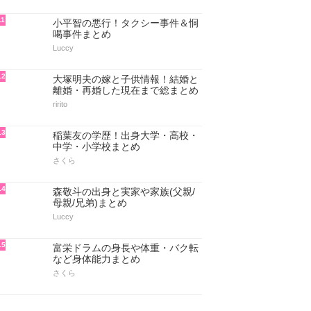
11
小平智の悪行！タクシー事件＆恫
喝事件まとめ
Luccy
12
大塚明夫の嫁と子供情報！結婚と
離婚・再婚した現在まで総まとめ
ririto
13
稲葉友の学歴！出身大学・高校・
中学・小学校まとめ
さくら
14
森敬斗の出身と実家や家族(父親/
母親/兄弟)まとめ
Luccy
15
富栄ドラムの身長や体重・バク転
など身体能力まとめ
さくら