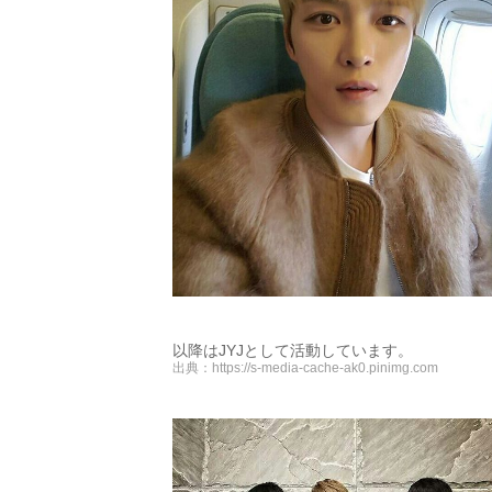
以降はJYJとして活動しています。
出典：
https://s-media-cache-ak0.pinimg.com