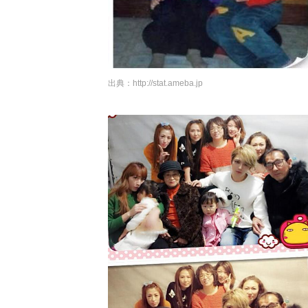
出典：
http://stat.ameba.jp