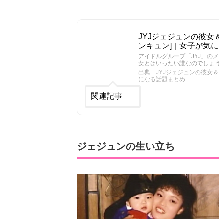
JYJジェジュンの彼女＆
ンキュン]｜女子が気
アイドルグループ「JYJ」の
女とはいったい誰なのでしょ
出典：JYJジェジュンの彼女＆熱
になる話題まとめ
関連記事
ジェジュンの生い立ち