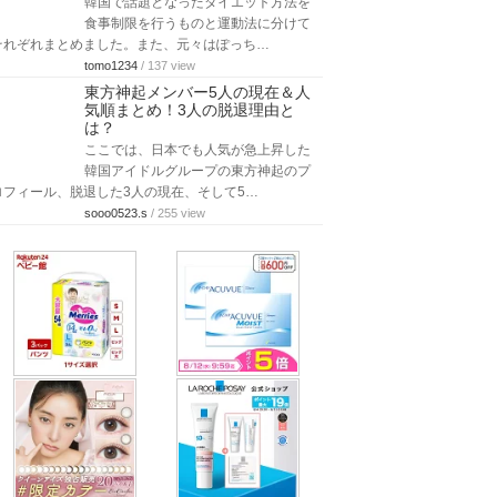
韓国で話題となったダイエット方法を
食事制限を行うものと運動法に分けて
それぞれまとめました。また、元々はぽっち…
tomo1234
/ 137 view
東方神起メンバー5人の現在＆人
気順まとめ！3人の脱退理由と
は？
ここでは、日本でも人気が急上昇した
韓国アイドルグループの東方神起のプ
ロフィール、脱退した3人の現在、そして5…
sooo0523.s
/ 255 view