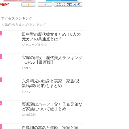
アクセスランキング
人気のあるまとめランキング
1
田中聖の歴代彼女まとめ！8人の
元カノの共通点とは？
ジャニーズオタク
2
宝塚の娘役・歴代美人ランキング
TOP35【最新版】
kent.n
3
六角精児の出身と実家・家族(父
親/母親/兄弟)もまとめ
Luccy
4
栗原類はハーフ！父と母＆兄弟な
ど家族について総まとめ
tomo1234
5
白鳥翔の本名と年齢、実家と家