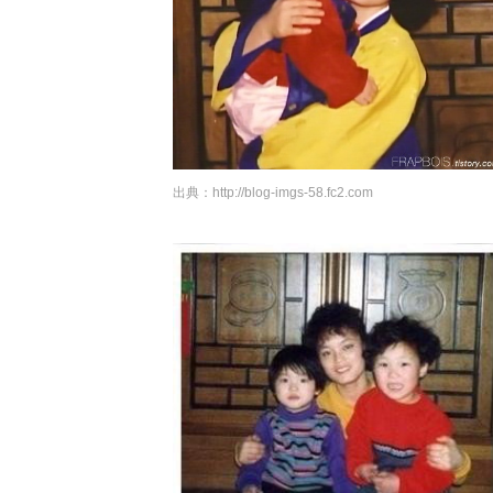
出典：
http://blog-imgs-58.fc2.com