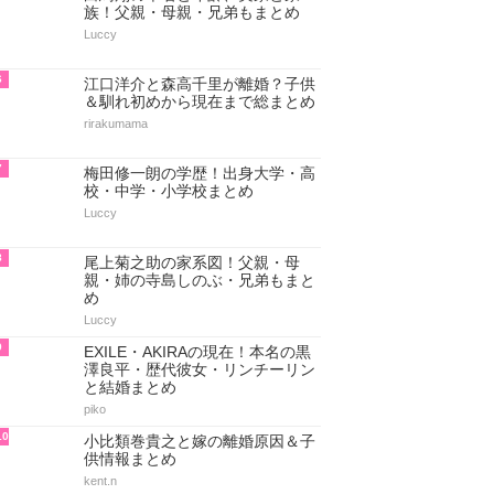
族！父親・母親・兄弟もまとめ
Luccy
6
江口洋介と森高千里が離婚？子供
＆馴れ初めから現在まで総まとめ
rirakumama
7
梅田修一朗の学歴！出身大学・高
校・中学・小学校まとめ
Luccy
8
尾上菊之助の家系図！父親・母
親・姉の寺島しのぶ・兄弟もまと
め
Luccy
9
EXILE・AKIRAの現在！本名の黒
澤良平・歴代彼女・リンチーリン
と結婚まとめ
piko
10
小比類巻貴之と嫁の離婚原因＆子
供情報まとめ
kent.n