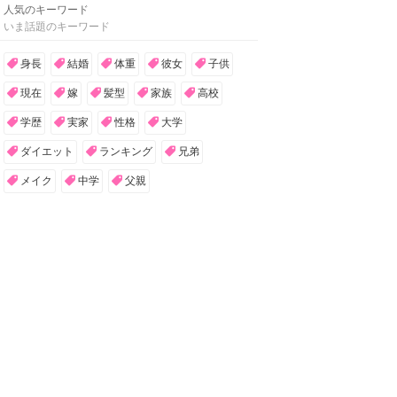
人気のキーワード
いま話題のキーワード
身長
結婚
体重
彼女
子供
現在
嫁
髪型
家族
高校
学歴
実家
性格
大学
ダイエット
ランキング
兄弟
メイク
中学
父親