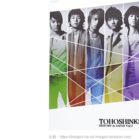
出典：
https://images-na.ssl-images-amazon.com