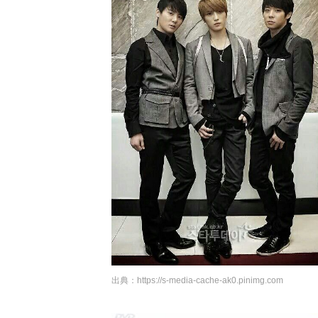
出典：
https://s-media-cache-ak0.pinimg.com