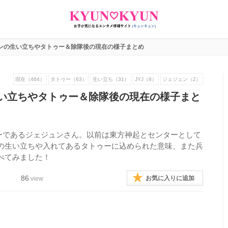
ュンの生い立ちやタトゥー＆除隊後の現在の様子まとめ
現在（464）
タトゥー（63）
生い立ち（31）
JYJ（8）
ジェジュン（2）
生い立ちやタトゥー＆除隊後の現在の様子まと
バーであるジェジュンさん。以前は東方神起とセンターとして
の生い立ちや入れてあるタトゥーに込められた意味、また兵
べてみました！
86
お気に入りに追加
view