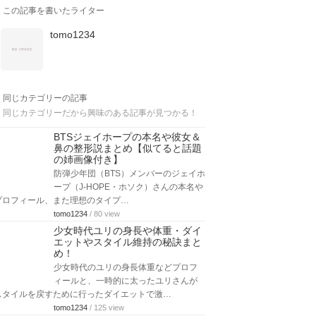
この記事を書いたライター
tomo1234
同じカテゴリーの記事
同じカテゴリーだから興味のある記事が見つかる！
BTSジェイホープの本名や彼女＆
鼻の整形説まとめ【似てると話題
の姉画像付き】
防弾少年団（BTS）メンバーのジェイホ
ープ（J-HOPE・ホソク）さんの本名や
プロフィール、また理想のタイプ…
tomo1234
/ 80 view
少女時代ユリの身長や体重・ダイ
エットやスタイル維持の秘訣まと
め！
少女時代のユリの身長体重などプロフ
ィールと、一時的に太ったユリさんが
スタイルを戻すために行ったダイエットで激…
tomo1234
/ 125 view