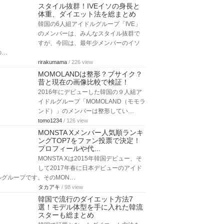
スタイル抜群！IVEイソの身長と
体重、ダイエット法を総まとめ
韓国の6人組アイドルグループ「IVE」
のメンバーは、みんなスタイル抜群で
すが、今回は、最年少メンバーのイソ
の…
rirakumama
/ 226 view
MOMOLANDは整形？ブサイク？
昔と現在の画像比較で検証！
2016年にデビューした韓国の９人組ア
イドルグループ「MOMOLAND（モモラ
ンド）」のメンバーは整形してい…
tomo1234
/ 126 view
MONSTA Xメンバー人気順ランキ
ングTOP7をファン投票で決定！
プロフィールや代…
MONSTA Xは2015年韓国デビュー、そ
して2017年春に日本デビューのアイド
ルグループです。そのMON…
タカアキ
/ 98 view
韓国で流行のダイエット方法7
選！モデル体型を手に入れた韓流
スターも総まとめ