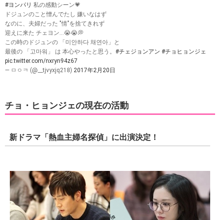
#ヨンパリ
私の感動シーン💗
ドジュンのこと憎んでたし 嫌いなはず
なのに、夫婦だった "情"を捨てきれず
迎えに来た チェヨン…😭😭💭
この時のドジュンの 「미안하다 채연아」と
最後の 「고마워」 は 本心やったと思う。
#チェジョンアン
#チョヒョンジェ
pic.twitter.com/nxryn94z67
— ㅁㅇㅋ (@__tjvyxjq218)
2017年2月20日
チョ・ヒョンジェの現在の活動
新ドラマ「熱血主婦名探偵」に出演決定！