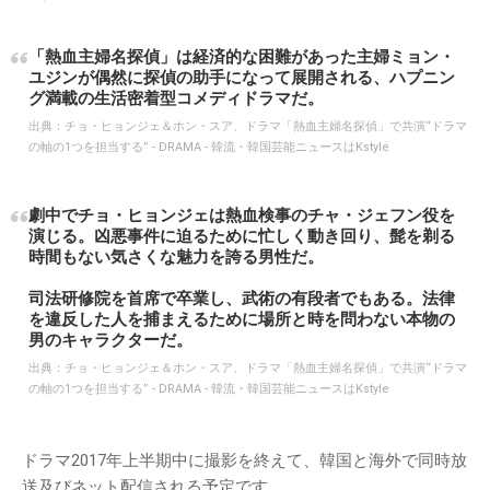
「熱血主婦名探偵」は経済的な困難があった主婦ミョン・
ユジンが偶然に探偵の助手になって展開される、ハプニン
グ満載の生活密着型コメディドラマだ。
出典：
チョ・ヒョンジェ＆ホン・スア、ドラマ「熱血主婦名探偵」で共演“ドラマ
の軸の1つを担当する” - DRAMA - 韓流・韓国芸能ニュースはKstyle
劇中でチョ・ヒョンジェは熱血検事のチャ・ジェフン役を
演じる。凶悪事件に迫るために忙しく動き回り、髭を剃る
時間もない気さくな魅力を誇る男性だ。
司法研修院を首席で卒業し、武術の有段者でもある。法律
を違反した人を捕まえるために場所と時を問わない本物の
男のキャラクターだ。
出典：
チョ・ヒョンジェ＆ホン・スア、ドラマ「熱血主婦名探偵」で共演“ドラマ
の軸の1つを担当する” - DRAMA - 韓流・韓国芸能ニュースはKstyle
ドラマ2017年上半期中に撮影を終えて、韓国と海外で同時放
送及びネット配信される予定です。