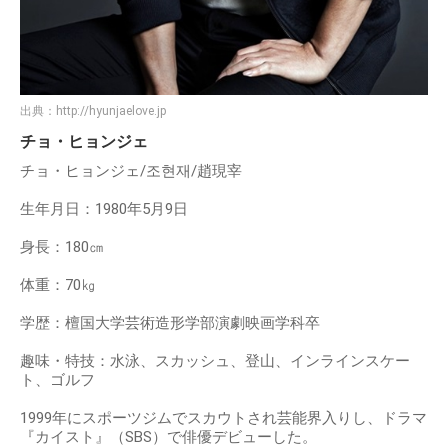
出典：
http://hyunjaelove.jp
チョ・ヒョンジェ
チョ・ヒョンジェ/조현재/趙現宰
生年月日：1980年5月9日
身長：180㎝
体重：70㎏
学歴：檀国大学芸術造形学部演劇映画学科卒
趣味・特技：水泳、スカッシュ、登山、インラインスケー
ト、ゴルフ
1999年にスポーツジムでスカウトされ芸能界入りし、ドラマ
『カイスト』（SBS）で俳優デビューした。