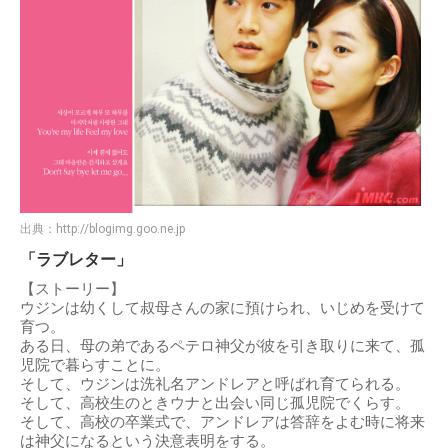
出典：
http://blogimg.goo.ne.jp
「ラブレター」
【ストーリー】
ウジンは幼くして叔母さんの家に預けられ、いじめを受けて
育つ。
ある日、母の弟であるペテロ神父が彼を引き取りに来て、孤
児院で暮らすことに。
そして、ウジンは洗礼名アンドレアと呼ばれ育てられる。
そして、高校生のときウナと出会い同じ孤児院でくらす。
そして、高校の卒業式で、アンドレアは答辞をよむ時に将来
は神父になるという決意表明をする。