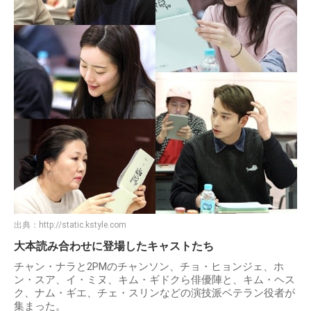
出典：
http://static.kstyle.com
大本読み合わせに登場したキャストたち
チャン・ナラと2PMのチャンソン、チョ・ヒョンジェ、ホ
ン・スア、イ・ミヌ、キム・ギドクら俳優陣と、キム・ヘス
ク、ナム・ギエ、チェ・スリンなどの演技派ベテラン役者が
集まった。