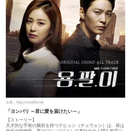
出典：
http://roselife.net
「ヨンパリ ～君に愛を届けたい～」
【ストーリー】
天才的な手術の腕前を持つテヒョン（チュウォン）は、昼は
外科の研修医、夜は“ヨンパリ”として裏社会の人間を相手に