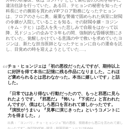
違法往診を行っていた。ある日、テヒョンの秘密を知ったイ
科長にその腕前を買われVIPフロア勤務になったテヒョン
は、フロアのさらに奥、厳重な警備で固められた病室に財閥
の令嬢が入院していることを知る。その財閥令嬢・ヨジン
（キム・テヒ）は恋人を失った悲しみで自殺をはかって以
降、兄ドジュンの企みで３年もの間、強制的な昏睡状態にさ
れていた。覚醒しかけている意識の中で救いを求めていたヨ
ジンは、新たな担当医師となったテヒョンに自らの運命を託
し、目覚めの時を迎えようとしていた……。
チョ・ヒョンジェは「初の悪役だったんですが、期待以上
に好評を得て本当に記憶に残る作品になりました。これほ
ど褒められるとは思わなかった。本当に嬉しいです」と話
した。
「日常ではあり得ない行動だったので、もっと邪悪に見ら
れたようです。『邪悪だ』『怖い』『下劣だ』と言われた
んですが、僕はむしろ悪口を言われて嬉しかったです。
『演技がうまい』『見事に演じきった』というコメントに
力を得ました。」
出典：
「ヨンパリ」チョ・ヒョンジェ“初の悪役、視聴者から悪口を言われて嬉し
かったです” - INTERVIEW - 韓流・韓国芸能ニュースはKstyle