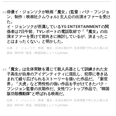
俳優イ・ジョンソクが映画「魔女」(監督：パク・フンジョ
ン、制作：映画社クムウォル) 主人公の出演オファーを受け
た。
イ・ジョンソクが所属しているYG ENTERTAINMENTの関
係者は7日午前、TVレポートの電話取材で「『魔女』の出
演オファーを受けて前向きに検討しているが、決まったこ
とはまったくない」と明かした。
出典：
イ・ジョンソク、映画「魔女」出演を検討中…生体実験で作られた殺人兵
器役 - MOVIE - 韓流・韓国芸能ニュースはKstyle
「魔女」は生体実験を通じて殺人兵器として訓練された女
子高生が自身のアイデンティティに混乱し、犯罪に巻き込
まれて繰り広げられるストーリーを描いた作品だ。「新世
界」「大虎」など男性性の強い作品を手がけてきたパク・
フンジョン監督の次期作だ。女性ワントップ作品で、“韓国
版功殼機動隊”と呼ばれる映画だ。
出典：
イ・ジョンソク、映画「魔女」出演を検討中…生体実験で作られた殺人兵
器役 - MOVIE - 韓流・韓国芸能ニュースはKstyle