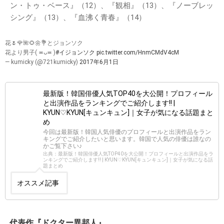
ン・トゥ・ベース』（12）、『観相』（13）、『ノーブレッ
シング』（13）、『血沸く青春』（14）
花🌷🌹🌺🌻🌼💐とジョンソク
花より男子( ≖ᴗ≖ )
#イジョンソク
pic.twitter.com/HnmCMdV4cM
— kumicky (@721kumicky)
2017年6月1日
最新版！韓国俳優人気TOP40を大公開！プロフィール
と出演作品をランキングでご紹介します!! |
KYUN♡KYUN[キュンキュン]｜女子が気になる話題まと
め
今回は最新版！韓国人気俳優のプロフィールと出演作品をラン
キングでご紹介したいと思います。韓国で人気の俳優は誰なの
かご覧下さい♪
出典：最新版！韓国俳優人気TOP40を大公開！プロフィールと出演作品をラ
ンキングでご紹介します!! | KYUN♡KYUN[キュンキュン]｜女子が気になる話
題まとめ
オススメ記事
代表作『ドクター異邦人』