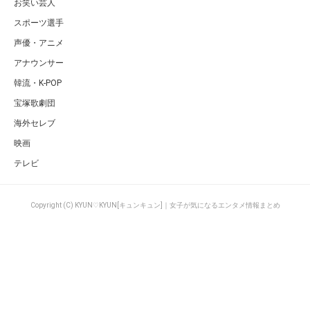
お笑い芸人
スポーツ選手
声優・アニメ
アナウンサー
韓流・K-POP
宝塚歌劇団
海外セレブ
映画
テレビ
Copyright (C) KYUN♡KYUN[キュンキュン]｜女子が気になるエンタメ情報まとめ