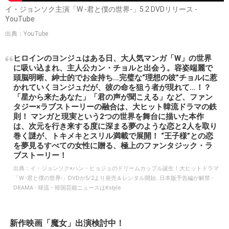
イ・ジョンソク主演「W -君と僕の世界-」5.2 DVDリリース -
YouTube
出典：YouTube
ヒロインのヨンジュはある日、大人気マンガ「W」の世界
に吸い込まれ、主人公カン・チョルと出会う。容姿端麗で
頭脳明晰、紳士的でお金持ち…完璧な“理想の彼”チョルに惹
かれていくヨンジュだが、彼の命を狙う者が現れて…！？
「星から来たあなた」「君の声が聞こえる」など、ファン
タジー×ラブストーリーの融合は、大ヒット韓流ドラマの鉄
則！ マンガと現実という2つの世界を舞台に描いた本作
は、次元を行き来する度に深まる夢のような恋と2人を取り
巻く謎が、トキメキとスリル満載で展開！ “王子様”との恋
を夢見るすべての女性に贈る、極上のファンタジック・ラ
ブストーリー！
出典：
イ・ジョンソク×ハン・ヒョジュのドリームカップル誕生！大ヒットドラマ
「W -君と僕の世界-」DVDが5/2より発売＆レンタル開始…日本版予告編が解禁 -
DRAMA - 韓流・韓国芸能ニュースはKstyle
新作映画「魔女」出演検討中！