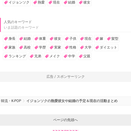
イジョンソク
熱愛
現在
結婚
彼女
人気のキーワード
いま話題のキーワード
身長
結婚
体重
彼女
子供
現在
嫁
髪型
家族
高校
学歴
実家
性格
大学
ダイエット
ランキング
兄弟
メイク
中学
父親
広告 / スポンサーリンク
韓流・K-POP
イジョンソクの熱愛彼女や結婚の予定＆現在の活動まとめ
ページの先頭へ