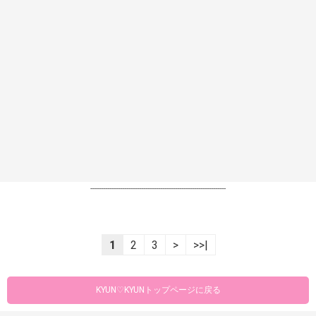
----------------------------------------------------------------
1
2
3
>
>>|
KYUN♡KYUNトップページに戻る