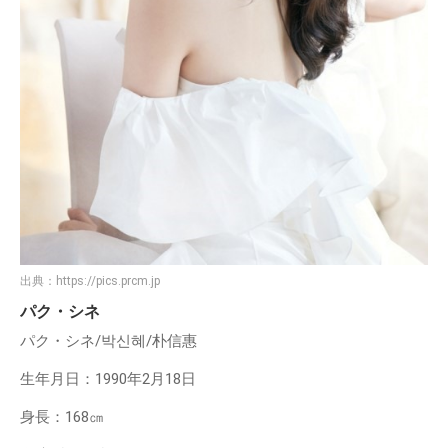
出典：
https://pics.prcm.jp
パク・シネ
パク・シネ/박신혜/朴信惠
生年月日：1990年2月18日
身長：168㎝