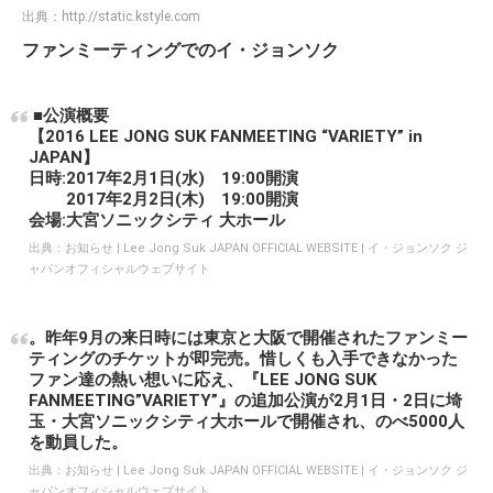
出典：
http://static.kstyle.com
ファンミーティングでのイ・ジョンソク
■公演概要
【2016 LEE JONG SUK FANMEETING “VARIETY” in
JAPAN】
日時:2017年2月1日(水) 19:00開演
2017年2月2日(木) 19:00開演
会場:大宮ソニックシティ 大ホール
出典：
お知らせ | Lee Jong Suk JAPAN OFFICIAL WEBSITE | イ・ジョンソク ジ
ャパンオフィシャルウェブサイト
。昨年9月の来日時には東京と大阪で開催されたファンミー
ティングのチケットが即完売。惜しくも入手できなかった
ファン達の熱い想いに応え、『LEE JONG SUK
FANMEETING”VARIETY”』の追加公演が2月1日・2日に埼
玉・大宮ソニックシティ大ホールで開催され、のべ5000人
を動員した。
出典：
お知らせ | Lee Jong Suk JAPAN OFFICIAL WEBSITE | イ・ジョンソク ジ
ャパンオフィシャルウェブサイト