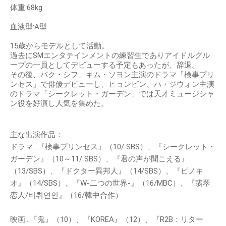
体重:68kg
血液型:A型
15歳からモデルとして活動。
過去にSMエンタテインメントの練習生でありアイドルグル
ープの一員としてデビューする予定もあったが、辞退。
その後、パク・シフ、キム・ソヨン主演のドラマ「検事プリ
ンセス」で俳優デビューし、ヒョンビン、ハ・ジウォン主演
のドラマ「シークレット・ガーデン」では天才ミュージシャ
ン役を好演し人気を集めた。
主な出演作品：
ドラマ…『検事プリンセス』（10/ SBS）、『シークレット・
ガーデン』（10～11/ SBS）、『君の声が聞こえる』
（13/SBS）、『ドクター異邦人』（14/SBS）、『ピノキ
オ』（14/SBS）、『W-二つの世界-』（16/MBC）、『翡翠
恋人/비취연인』（16/韓中合作）
映画…『鬼』（10）、『KOREA』（12）、『R2B：リター