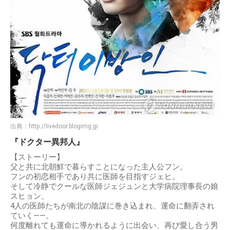
出典：
http://livedoor.blogimg.jp
『ドクター異邦人』
【ストーリー】
父と共に北朝鮮で暮らすことになった主人公フン。
フンの初恋相手であり共に医師を目指すジェヒ。
そして冷静でクールな医師ジェジュンと大学病院理事長の娘
スヒョン。
4人の医師たちが南北の陰謀に巻き込まれ、運命に翻弄され
ていく――。
何度離れても運命に導かれるように出会い、再び愛し合う男