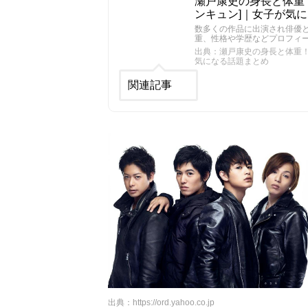
瀬戸康史の身長と体重！
ンキュン]｜女子が気
数多くの作品に出演され俳優
重、性格や学歴などプロフィ
出典：瀬戸康史の身長と体重！性
気になる話題まとめ
関連記事
出典：
https://ord.yahoo.co.jp