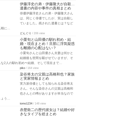
伊藤淳史の弟・伊藤隆大が自殺…
遺書の内容や事件の真相まとめ
俳優伊藤淳史さんの弟・伊藤隆大さん
は、同じく俳優でしたが、実は自殺し
ていました。残された遺書とは？など
真相に…
どんぐり
/ 206 view
小栗旬と山田優の馴れ初め・結
婚・現在まとめ！旦那に浮気疑惑
も離婚の心配はない？
小栗旬さんと山田優さん夫妻は何かと
結婚後も世間を騒がせていますが、そ
んな2人の馴れ初め〜結婚、そして現在まで…
piko
/ 164 view
染谷将太の父親は高橋和也？家族
と実家情報まとめ
実力派俳優としても知られる染谷将太
さん。そんな染谷さんの父親は高橋和
也さんとの噂がありますが本当なので
しょう…
tomo1234
/ 148 view
赤楚衛二の歴代彼女は？結婚や好
きなタイプを総まとめ