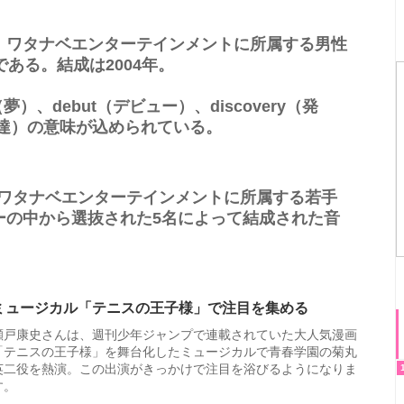
は、ワタナベエンターテインメントに所属する男性
ある。結成は2004年。
夢）、debut（デビュー）、discovery（発
長、発達）の意味が込められている。
、ワタナベエンターテインメントに所属する若手
バーの中から選抜された5名によって結成された音
ミュージカル「テニスの王子様」で注目を集める
瀬戸康史さんは、週刊少年ジャンプで連載されていた大人気漫画
「テニスの王子様」を舞台化したミュージカルで青春学園の菊丸
英二役を熱演。この出演がきっかけで注目を浴びるようになりま
す。