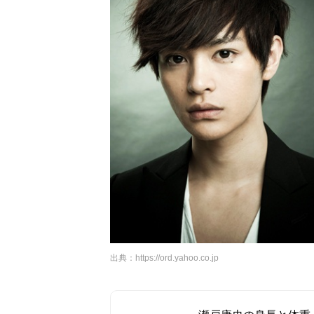
出典：
https://ord.yahoo.co.jp