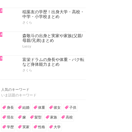
13
稲葉友の学歴！出身大学・高校・
中学・小学校まとめ
さくら
14
森敬斗の出身と実家や家族(父親/
母親/兄弟)まとめ
Luccy
15
富栄ドラムの身長や体重・バク転
など身体能力まとめ
さくら
人気のキーワード
いま話題のキーワード
身長
結婚
体重
彼女
子供
現在
嫁
髪型
家族
高校
学歴
実家
性格
大学