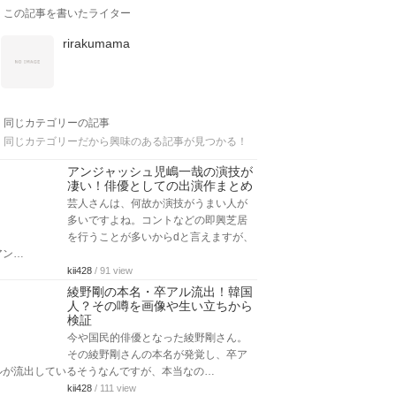
この記事を書いたライター
rirakumama
同じカテゴリーの記事
同じカテゴリーだから興味のある記事が見つかる！
アンジャッシュ児嶋一哉の演技が
凄い！俳優としての出演作まとめ
芸人さんは、何故か演技がうまい人が
多いですよね。コントなどの即興芝居
を行うことが多いからdと言えますが、
アン…
kii428
/ 91 view
綾野剛の本名・卒アル流出！韓国
人？その噂を画像や生い立ちから
検証
今や国民的俳優となった綾野剛さん。
その綾野剛さんの本名が発覚し、卒ア
ルが流出しているそうなんですが、本当なの…
kii428
/ 111 view