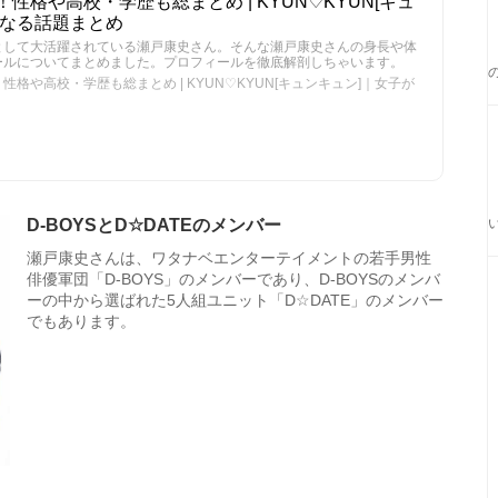
性格や高校・学歴も総まとめ | KYUN♡KYUN[キュ
になる話題まとめ
として大活躍されている瀬戸康史さん。そんな瀬戸康史さんの身長や体
ールについてまとめました。プロフィールを徹底解剖しちゃいます。
格や高校・学歴も総まとめ | KYUN♡KYUN[キュンキュン]｜女子が
D-BOYSとD☆DATEのメンバー
瀬戸康史さんは、ワタナベエンターテイメントの若手男性
俳優軍団「D-BOYS」のメンバーであり、D-BOYSのメンバ
ーの中から選ばれた5人組ユニット「D☆DATE」のメンバー
でもあります。