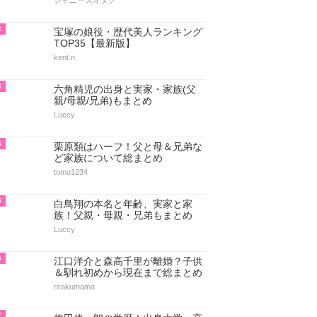
ジャニーズオタク
2
宝塚の娘役・歴代美人ランキング
TOP35【最新版】
kent.n
3
六角精児の出身と実家・家族(父
親/母親/兄弟)もまとめ
Luccy
4
栗原類はハーフ！父と母＆兄弟な
ど家族について総まとめ
tomo1234
5
白鳥翔の本名と年齢、実家と家
族！父親・母親・兄弟もまとめ
Luccy
6
江口洋介と森高千里が離婚？子供
＆馴れ初めから現在まで総まとめ
rirakumama
7