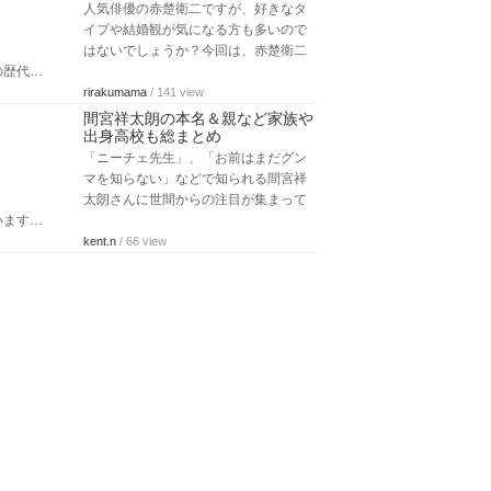
人気俳優の赤楚衛二ですが、好きなタ
イプや結婚観が気になる方も多いので
はないでしょうか？今回は、赤楚衛二
の歴代…
rirakumama
/ 141 view
間宮祥太朗の本名＆親など家族や
出身高校も総まとめ
「ニーチェ先生」、「お前はまだグン
マを知らない」などで知られる間宮祥
太朗さんに世間からの注目が集まって
います…
kent.n
/ 66 view