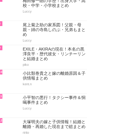
梅田修一朗の学歴！出身大学・高
校・中学・小学校まとめ
Luccy
8
尾上菊之助の家系図！父親・母
親・姉の寺島しのぶ・兄弟もまと
め
Luccy
9
EXILE・AKIRAの現在！本名の黒
澤良平・歴代彼女・リンチーリン
と結婚まとめ
piko
10
小比類巻貴之と嫁の離婚原因＆子
供情報まとめ
kent.n
11
小平智の悪行！タクシー事件＆恫
喝事件まとめ
Luccy
12
大塚明夫の嫁と子供情報！結婚と
離婚・再婚した現在まで総まとめ
ririto