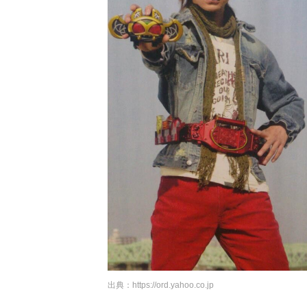
出典：
https://ord.yahoo.co.jp