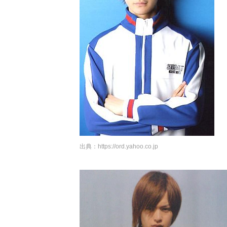
出典：
https://ord.yahoo.co.jp