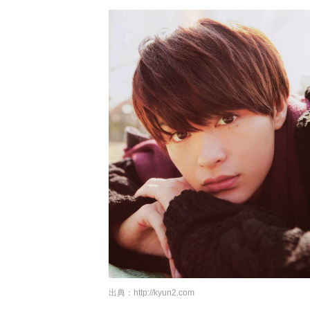
出典：
http://kyun2.com