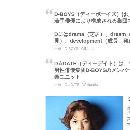
D-BOYS（ディーボーイズ）
若手俳優により構成される集団で
Dにはdrama（芝居）、dream（
見）、development（成
出典：
D-BOYS - Wikipedia
D☆DATE（ディーデイト）は
男性俳優集団D-BOYSのメン
楽ユニット
出典：
D☆DATE - Wikipedia