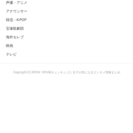
声優・アニメ
アナウンサー
韓流・K-POP
宝塚歌劇団
海外セレブ
映画
テレビ
Copyright (C) KYUN♡KYUN[キュンキュン]｜女子が気になるエンタメ情報まとめ