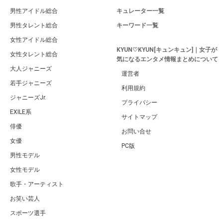
男性アイドル総合
キュレーター一覧
男性タレント総合
キーワード一覧
女性アイドル総合
KYUN♡KYUN[キュンキュン]｜女子が
女性タレント総合
気になるエンタメ情報まとめについて
大人ジャニーズ
運営者
若手ジャニーズ
利用規約
ジャニーズJr.
プライバシー
EXILE系
サイトマップ
俳優
お問い合せ
女優
PC版
男性モデル
女性モデル
歌手・アーティスト
お笑い芸人
スポーツ選手