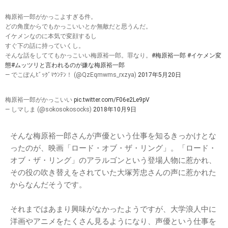
梅原裕一郎がかっこよすぎる件。
どの角度からでもかっこいいとか無敵だと思うんだ。
イケメンなのに本気で変顔するし
すぐ下の話に持っていくし。
そんな話をしててもかっこいい梅原裕一郎。罪なり。
#梅原裕一郎
#イケメン変
態
#ムッツリと言われるのが嫌な梅原裕一郎
— でこぽんﾋﾞｯｸﾞﾏｳﾝﾃﾝ！ (@QzEqmwms_rxzya)
2017年5月20日
梅原裕一郎がかっこいい
pic.twitter.com/F06e2Le9pV
— しマしま (@sokosokosocks)
2018年10月9日
そんな梅原裕一郎さんが声優という仕事を知るきっかけとな
ったのが、映画「ロード・オブ・ザ・リング」。「ロード・
オブ・ザ・リング」のアラルゴンという登場人物に惹かれ、
その役の吹き替えをされていた大塚芳忠さんの声に惹かれた
からなんだそうです。
それまではあまり興味がなかったようですが、大学浪人中に
洋画やアニメをたくさん見るようになり、声優という仕事を