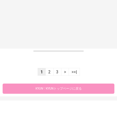
----------------------------------------------------------------
1
2
3
>
>>|
KYUN♡KYUNトップページに戻る