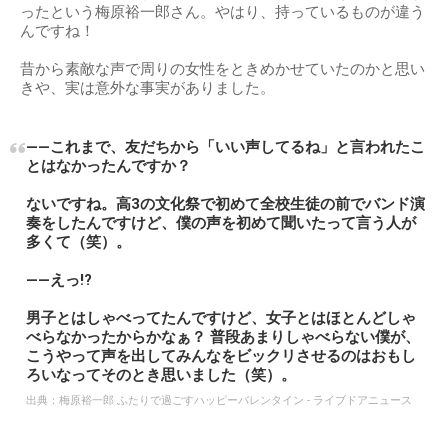
ったという梅原裕一郎さん。やはり、持っているものが違う
んですね！
昔から素敵な声で周りの女性をときめかせていたのかと思い
きや、実は意外な事実がありました。
――これまで、友だちから「いい声してるね」と言われたこ
とはなかったんですか？
ないですね。高3の文化祭で初めて全校生徒の前でバンド演
奏をしたんですけど、僕の声を初めて聞いたって言う人が
多くて（笑）。
――えっ!?
男子とはしゃべってたんですけど、女子とはほとんどしゃ
べらなかったからかなぁ？ 普段あまりしゃべらない僕が、
こうやって声を出してみんなをビックリさせるのはおもし
ろいなってそのとき思いました（笑）。
出典：
梅原裕一郎 ふたりで過ごすハッピーバレンタイン - ライブドアニュース