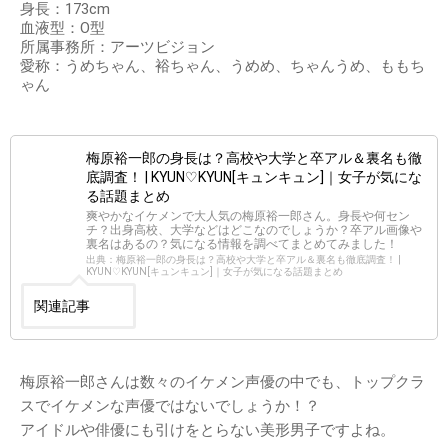
身長：173cm
血液型：O型
所属事務所：アーツビジョン
愛称：うめちゃん、裕ちゃん、うめめ、ちゃんうめ、ももち
ゃん
梅原裕一郎の身長は？高校や大学と卒アル＆裏名も徹
底調査！ | KYUN♡KYUN[キュンキュン]｜女子が気にな
る話題まとめ
爽やかなイケメンで大人気の梅原裕一郎さん。身長や何セン
チ？出身高校、大学などはどこなのでしょうか？卒アル画像や
裏名はあるの？気になる情報を調べてまとめてみました！
出典：梅原裕一郎の身長は？高校や大学と卒アル＆裏名も徹底調査！ |
KYUN♡KYUN[キュンキュン]｜女子が気になる話題まとめ
関連記事
梅原裕一郎さんは数々のイケメン声優の中でも、トップクラ
スでイケメンな声優ではないでしょうか！？
アイドルや俳優にも引けをとらない美形男子ですよね。