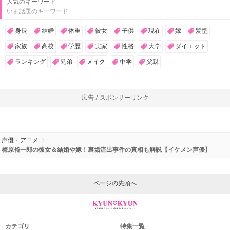
人気のキーワード
いま話題のキーワード
身長
結婚
体重
彼女
子供
現在
嫁
髪型
家族
高校
学歴
実家
性格
大学
ダイエット
ランキング
兄弟
メイク
中学
父親
広告 / スポンサーリンク
声優・アニメ
梅原裕一郎の彼女＆結婚や嫁！裏垢流出事件の真相も解説【イケメン声優】
ページの先頭へ
カテゴリ
特集一覧