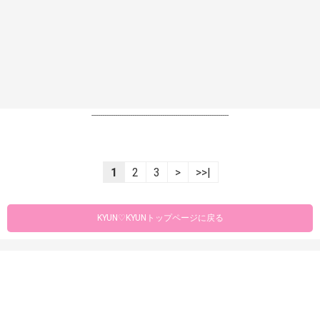
----------------------------------------------------------------
1
2
3
>
>>|
KYUN♡KYUNトップページに戻る