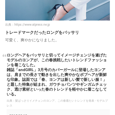
出典：
https://www.atpress.ne.jp
トレードマークだったロングをバッサリ
可愛く、爽やかになりました。
ロングヘアをバッサリと切ってイメージチェンジを遂げた
モデルのヨンアが、この春挑戦したいトレンドファッショ
ンを着こなした。
雑誌「andGIRL」3月号のカバーガールに登場したヨンア
は、肩までの長さで動きを出した爽やかなボブヘアが新鮮
な印象。誌面では「春、ヨンアは新しい髪で新しい服！」
と題した特集が組まれ、ガウチョパンツやギンガムチェッ
ク、透け素材といった春のトレンドを軽やかに着こなして
いる。
出典：
髪ばっさりイメチェンのヨンア、この春着たいトレンドを発表 - モデルプ
レス