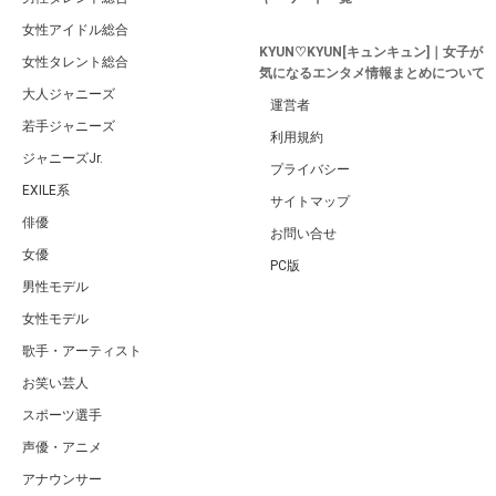
女性アイドル総合
KYUN♡KYUN[キュンキュン]｜女子が
女性タレント総合
気になるエンタメ情報まとめについて
大人ジャニーズ
運営者
若手ジャニーズ
利用規約
ジャニーズJr.
プライバシー
EXILE系
サイトマップ
俳優
お問い合せ
女優
PC版
男性モデル
女性モデル
歌手・アーティスト
お笑い芸人
スポーツ選手
声優・アニメ
アナウンサー