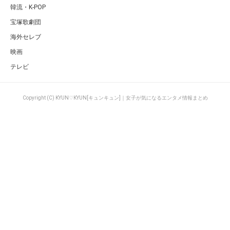
韓流・K-POP
宝塚歌劇団
海外セレブ
映画
テレビ
Copyright (C) KYUN♡KYUN[キュンキュン]｜女子が気になるエンタメ情報まとめ