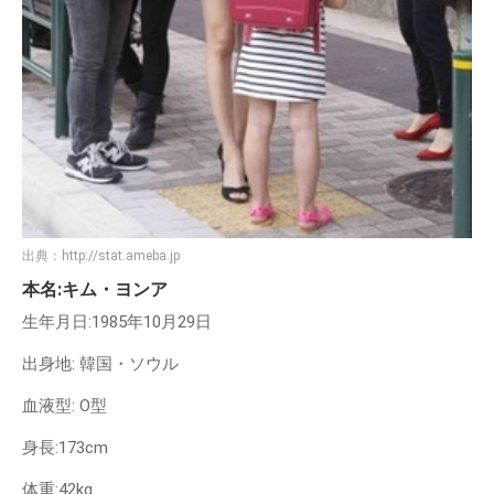
出典：
http://stat.ameba.jp
本名:キム・ヨンア
生年月日:1985年10月29日
出身地: 韓国・ソウル
血液型: O型
身長:173cm
体重:42kg