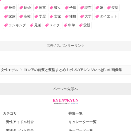
身長
結婚
体重
彼女
子供
現在
嫁
髪型
家族
高校
学歴
実家
性格
大学
ダイエット
ランキング
兄弟
メイク
中学
父親
広告 / スポンサーリンク
女性モデル
ヨンアの前髪と髪型まとめ！ボブのアレンジいっぱいの画像集
ページの先頭へ
カテゴリ
特集一覧
男性アイドル総合
キュレーター一覧
男性タレント総合
キーワード一覧