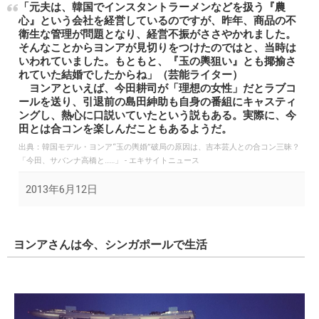
「元夫は、韓国でインスタントラーメンなどを扱う『農
心』という会社を経営しているのですが、昨年、商品の不
衛生な管理が問題となり、経営不振がささやかれました。
そんなことからヨンアが見切りをつけたのではと、当時は
いわれていました。もともと、『玉の輿狙い』とも揶揄さ
れていた結婚でしたからね」（芸能ライター）
ヨンアといえば、今田耕司が「理想の女性」だとラブコ
ールを送り、引退前の島田紳助も自身の番組にキャスティ
ングし、熱心に口説いていたという説もある。実際に、今
田とは合コンを楽しんだこともあるようだ。
出典：
韓国モデル・ヨンア“玉の輿婚”破局の原因は、吉本芸人との合コン三昧？
「今田、サバンナ高橋と……」 - エキサイトニュース
2013年6月12日
ヨンアさんは今、シンガポールで生活