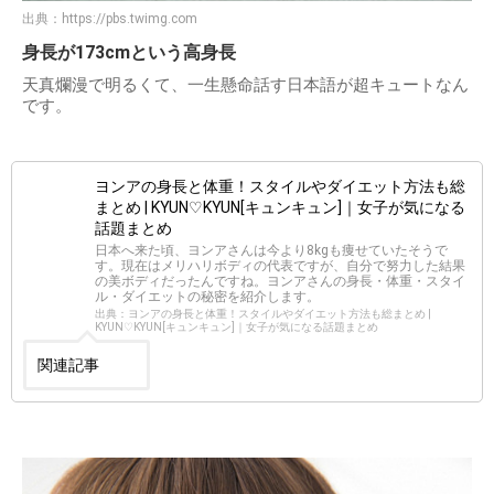
出典：
https://pbs.twimg.com
身長が173cmという高身長
天真爛漫で明るくて、一生懸命話す日本語が超キュートなん
です。
ヨンアの身長と体重！スタイルやダイエット方法も総
まとめ | KYUN♡KYUN[キュンキュン]｜女子が気になる
話題まとめ
日本へ来た頃、ヨンアさんは今より8kgも痩せていたそうで
す。現在はメリハリボディの代表ですが、自分で努力した結果
の美ボディだったんですね。ヨンアさんの身長・体重・スタイ
ル・ダイエットの秘密を紹介します。
出典：ヨンアの身長と体重！スタイルやダイエット方法も総まとめ |
KYUN♡KYUN[キュンキュン]｜女子が気になる話題まとめ
関連記事