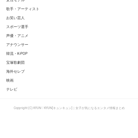
女性モデル
歌手・アーティスト
お笑い芸人
スポーツ選手
声優・アニメ
アナウンサー
韓流・K-POP
宝塚歌劇団
海外セレブ
映画
テレビ
Copyright (C) KYUN♡KYUN[キュンキュン]｜女子が気になるエンタメ情報まとめ