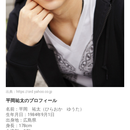
出典：
https://ord.yahoo.co.jp
平岡祐太のプロフィール
名前：平岡 祐太（ひらおか ゆうた）
生年月日：1984年9月1日
出身地：広島県
身長：178cm