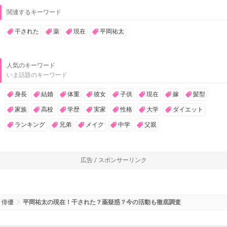
関連するキーワード
干された
薬
現在
平岡祐太
人気のキーワード
いま話題のキーワード
身長
結婚
体重
彼女
子供
現在
嫁
髪型
家族
高校
学歴
実家
性格
大学
ダイエット
ランキング
兄弟
メイク
中学
父親
広告 / スポンサーリンク
俳優
平岡祐太の現在！干された？薬疑惑？今の活動も徹底調査