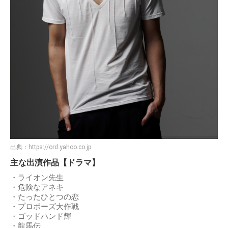
出典：
https://ord.yahoo.co.jp
主な出演作品【ドラマ】
・ライオン先生
・危険なアネキ
・たったひとつの恋
・プロポーズ大作戦
・ゴッドハンド輝
・龍馬伝