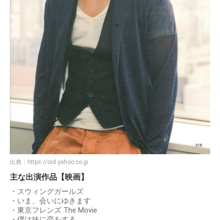
出典：
https://ord.yahoo.co.jp
主な出演作品【映画】
・スウィングガールズ
・いま、会いにゆきます
・東京フレンズ The Movie
・僕は妹に恋をする