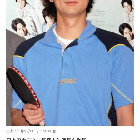
出典：
https://ord.yahoo.co.jp