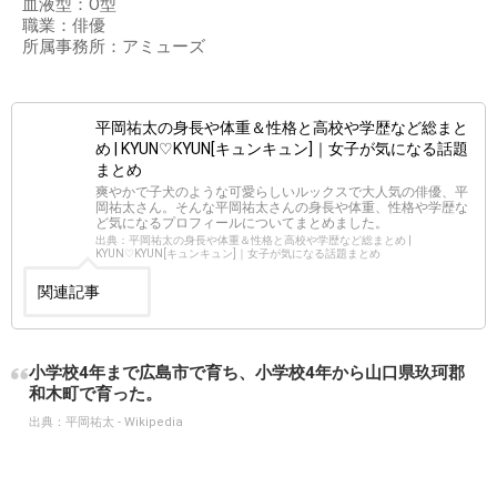
血液型：O型
職業：俳優
所属事務所：アミューズ
平岡祐太の身長や体重＆性格と高校や学歴など総まと
め | KYUN♡KYUN[キュンキュン]｜女子が気になる話題
まとめ
爽やかで子犬のような可愛らしいルックスで大人気の俳優、平
岡祐太さん。そんな平岡祐太さんの身長や体重、性格や学歴な
ど気になるプロフィールについてまとめました。
出典：平岡祐太の身長や体重＆性格と高校や学歴など総まとめ |
KYUN♡KYUN[キュンキュン]｜女子が気になる話題まとめ
関連記事
小学校4年まで広島市で育ち、小学校4年から山口県玖珂郡
和木町で育った。
出典：
平岡祐太 - Wikipedia