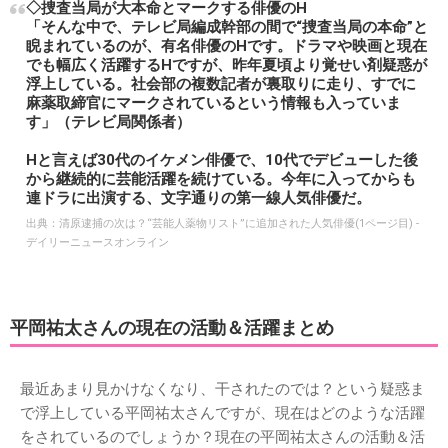
◇捜査当局が大本命とマークする俳優のH
「そんな中で、テレビ局編成幹部の間で“捜査当局の本命”と
睨まれているのが、有名俳優のHです。ドラマや映画と現在
でも幅広く活躍するHですが、昨年夏頃より覚せい剤疑惑が
浮上している。社会部の複数記者が裏取りに走り、すでに
麻薬取締官にマークされているという情報も入っていま
す」（テレビ局関係者）
Hと言えば30代のイケメン俳優で、10代でデビューした後
から継続的に芸能活躍を続けている。今年に入ってからも
連ドラに出演する、文字通りの第一線人気俳優だ。
出典：
清原逮捕の次は？“芸能人薬物リスト”に追加された人気俳優(1ページ目) -
デイリーニュースオンライン
平岡祐太さんの現在の活動＆活躍まとめ
最近あまり見かけなくなり、干されたのでは？という疑惑ま
で浮上している平岡祐太さんですが、現在はどのような活躍
をされているのでしょうか？現在の平岡祐太さんの活動＆活