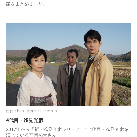
躍をまとめました。
出典：
https://jprime.ismcdn.jp
4代目・浅見光彦
2017年から「新・浅見光彦シリーズ」で4代目・浅見光彦を
演じている平岡祐太さん。