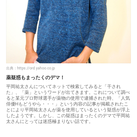
出典：
https://ord.yahoo.co.jp
薬疑惑もまったくのデマ！
平岡祐太さんについてネットで検索してみると「干され
た」、「薬」というワードが出てきます。これについて調べ
ると某元プロ野球選手が薬物の使用で逮捕された時、「人気
俳優Hもどうやら・・・」という内容の記事が掲載されたこ
とにより平岡祐太さんが薬を使用しているという疑惑が浮上
したようです。しかし、この疑惑はまったくのデマで平岡祐
太さんにとっては迷惑極まりない話です。