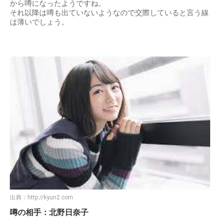
出典：
http://kyun2.com
噂の相手：森川葵
他にも、噂となったのが清楚なイメージがある森川葵さんで
す。
ドラマ『スプラウト』で共演した際にキスシーンを演じた事
から噂になったようですね。
それ以降は噂も出ていないようなので交際していると言う線
は薄いでしょう。