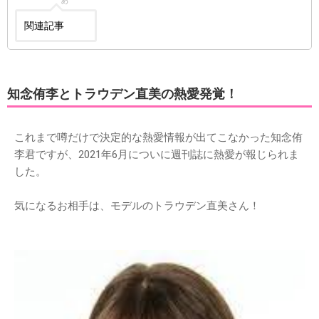
この時期はスプラウト☺️🎐🎇
ずっと見てしまうw
#スプラウト
#楢橋草平
pic.twitter.com/DkHlztwMEZ
— りんご◡̈低浮上中 (@ryykr_dykhk0921)
2016年7月12日
【衝撃】山田涼介と知念侑李に熱愛疑惑！？濃厚キス
も？噂の真相まとめ【画像あり】 | KYUN♡KYUN[キュ
ンキュン]｜女子が気になる話題まとめ
山田涼介と知念侑李の熱愛疑惑！？仲が良過ぎる2人のエピソ
ードと、真偽不明の濃厚キス写真も！そんな2人の疑惑の真相
についてまとめました！
出典：【衝撃】山田涼介と知念侑李に熱愛疑惑！？濃厚キスも？噂の真相ま
とめ【画像あり】 | KYUN♡KYUN[キュンキュン]｜女子が気になる話題まと
め
関連記事
知念侑李とトラウデン直美の熱愛発覚！
これまで噂だけで決定的な熱愛情報が出てこなかった知念侑