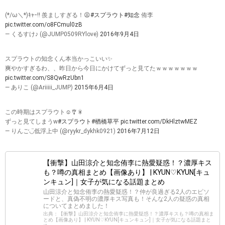
上記にも書いていますが、知念君は森川葵さんとドラマでキ
スシーンを演じました。
爽やかな印象を持つ二人なので、見ていて好印象ですね。
この時にドラマのことを森川さんがブログに書いたとこ
ろ、知念くんのファンが怒って炎上し記事が削除されると
いうこともありました。ジャニーズの人気アイドルの相手
役を勤めるのも大変ですね。
出典：
知念侑李くんの彼女・熱愛の噂：荒井萌さんから森川葵さんまで
(*/ω＼*)ｷｬｰ!! 羨ましすぎる！😩
#スプラウト
#知念
侑李
pic.twitter.com/o8FCmul0zB
— くるすけ♪ (@JUMP0509RYlove)
2016年9月4日
スプラウトの知念くん本当かっこいい✨
爽やかすぎるわ、、昨日から今日にかけてずっと見てたｗｗｗｗｗｗｗ
pic.twitter.com/S8QwRzUbn1
— ありこ (@Ariiiii_JUMP)
2015年6月4日