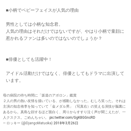
♡知念侑李Ver.♡
#知念侑李
#いいなと思ったらRT
#RTしたとっびこさん全員フ
ォロー
pic.twitter.com/yLTTnwBuJd
— 山田nachi (@R___yamada0509)
2018年3月30日
■プロフィール
生年月日：1993年11月30日
出生地：静岡県浜松市
身長：159cm
血液型：AB型
■小柄でベビーフェイスが人気の理由
男性としては小柄な知念君。
人気の理由はそれだけではないですが、やはり小柄で童顔に
惹かれるファンは多いのではないのでしょうか？