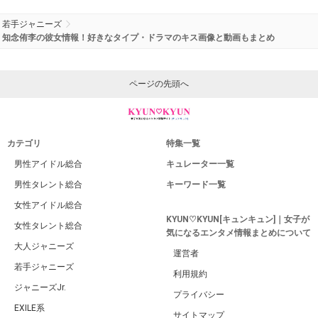
人気のキーワード
いま話題のキーワード
身長
結婚
体重
彼女
子供
現在
嫁
髪型
家族
高校
学歴
実家
性格
大学
ダイエット
ランキング
兄弟
メイク
中学
父親
広告 / スポンサーリンク