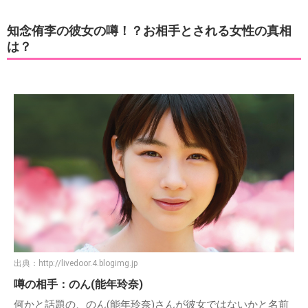
■俳優としても活躍中！
アイドル活動だけではなく、俳優としてもドラマに出演して
います。
母の病院の待ち時間に「坂道のアポロン」鑑賞
２人の男の熱い友情を描いている、が感動しなかった。むしろ笑った。それは
主演の知念侑李を知っていて「金メダル男」（写真右）の笑える演技が脳裏に
あるから。真島な顔するほど面白く、周りからすすり泣く声が聞こえたが、一
人クスクス。ごめんちゃい。
pic.twitter.com/GgK8GGncRD
— ロッキー (@DjangoMatuoka)
2018年3月26日
知念侑李の彼女の噂！？お相手とされる女性の真相
は？