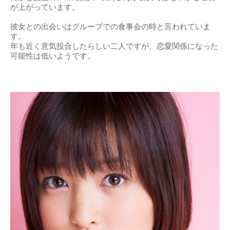
出典：
http://livedoor.4.blogimg.jp
噂の相手：のん(能年玲奈)
何かと話題の、のん(能年玲奈)さんが彼女ではないかと名前
が上がっています。
彼女との出会いはグループでの食事会の時と言われていま
す。
年も近く意気投合したらしい二人ですが、恋愛関係になった
可能性は低いようです。