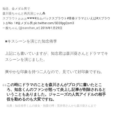
#乃木坂46
#北野日奈子
#ジャニーズ
#知念侑李
乃木カス速報 : きいちゃんの
「ちね！」っていう口癖あるけど...
https://t.co/jFkHDru2Za
pic.twitter.com/07hh1rcWAR
— 乃木カス速報＠フォロバ460％ (@nogikasusokuho)
2017年10月21日
北野日奈子さんがHey! Say! JUMPの知念侑李って人が付き合ってるとか裏垢で
齋藤飛鳥さんの悪口を書いてるとかいう5億パーセントありえないことが話題だ
けど、絶対ないと思うんですよ。どう思う?
— ウィルキンソン (@Na0_Kosaka)
2017年10月21日
ドラマでキスシーンを演じた知念侑李
知念、金メダル男で
森川葵ちゃんと再共演じゃん💑
スプラウトぉぉぉ❤︎❤︎❤︎
#カムバックスプラウト
#青春ドラマといえば
#スプラウ
トがNo
. 1
#金メダル男
pic.twitter.com/SD28pgQsm3
— 酸ちゃん (@sanchan_ar)
2016年1月29日
■キスシーンを演じた知念侑李