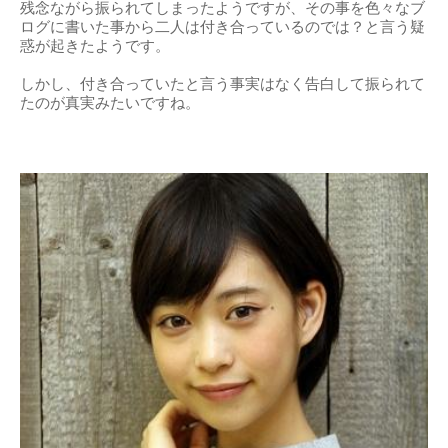
出典：
http://weekly.ascii.jp
噂の相手：荒井萌
知念君に告白したと噂になっている荒井萌さん。
残念ながら振られてしまったようですが、その事を色々なブ
ログに書いた事から二人は付き合っているのでは？と言う疑
惑が起きたようです。
しかし、付き合っていたと言う事実はなく告白して振られて
たのが真実みたいですね。