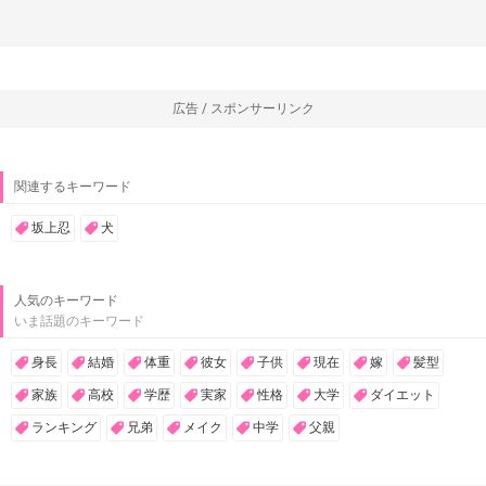
広告 / スポンサーリンク
関連するキーワード
坂上忍
犬
人気のキーワード
いま話題のキーワード
身長
結婚
体重
彼女
子供
現在
嫁
髪型
家族
高校
学歴
実家
性格
大学
ダイエット
ランキング
兄弟
メイク
中学
父親