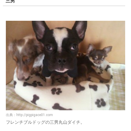
三男
出典：
http://pigpigace01.com
フレンチブルドッグの三男丸山ダイチ。