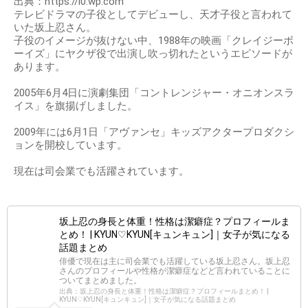
出典：https://i0.wp.com
テレビドラマの子役としてデビューし、天才子役と言われて
いた坂上忍さん。
子役のイメージが抜けない中、1988年の映画「クレイジーボ
ーイズ」にヤクザ役で出演し吹っ切れたというエピソードが
あります。
2005年6月4日に演劇集団「コントレンジャー・オニオンスラ
イス」を旗揚げしました。
2009年には6月1日「アヴァンセ」キッズアクタープロダクシ
ョンを開校しています。
現在は司会業でも活躍されています。
坂上忍の身長と体重！性格は潔癖症？プロフィールま
とめ！ | KYUN♡KYUN[キュンキュン]｜女子が気になる
話題まとめ
俳優で現在は主に司会業でも活躍している坂上忍さん。坂上忍
さんのプロフィールや性格が潔癖症などど言われていることに
ついてまとめました。
出典：坂上忍の身長と体重！性格は潔癖症？プロフィールまとめ！ |
KYUN♡KYUN[キュンキュン]｜女子が気になる話題まとめ