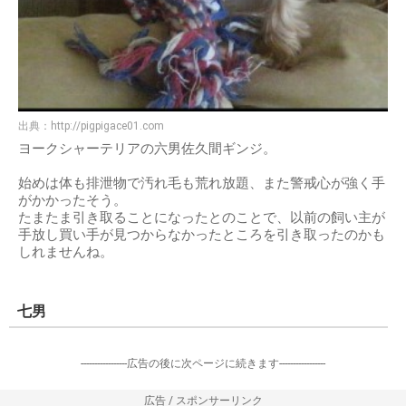
出典：
http://pigpigace01.com
ヨークシャーテリアの六男佐久間ギンジ。
始めは体も排泄物で汚れ毛も荒れ放題、また警戒心が強く手
がかかったそう。
たまたま引き取ることになったとのことで、以前の飼い主が
手放し買い手が見つからなかったところを引き取ったのかも
しれませんね。
七男
-----------------広告の後に次ページに続きます-----------------
広告 / スポンサーリンク