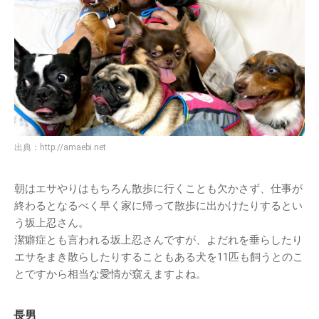
出典：
http://amaebi.net
朝はエサやりはもちろん散歩に行くことも欠かさず、仕事が
終わるとなるべく早く家に帰って散歩に出かけたりするとい
う坂上忍さん。
潔癖症とも言われる坂上忍さんですが、よだれを垂らしたり
エサをまき散らしたりすることもある犬を11匹も飼うとのこ
とですから相当な愛情が窺えますよね。
長男