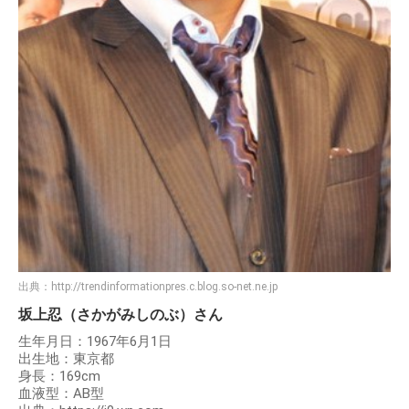
出典：
http://trendinformationpres.c.blog.so-net.ne.jp
坂上忍（さかがみしのぶ）さん
生年月日：1967年6月1日
出生地：東京都
身長：169cm
血液型：AB型