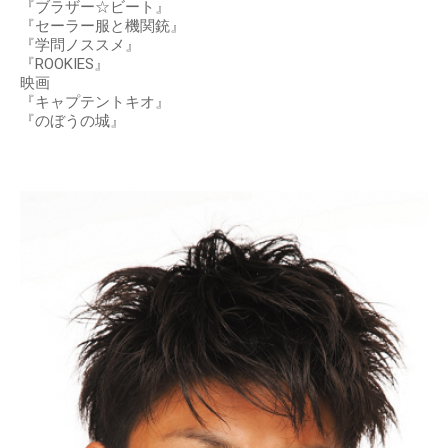
『ブラザー☆ビート』
『セーラー服と機関銃』
『学問ノススメ』
『ROOKIES』
映画
『キャプテントキオ』
『のぼうの城』