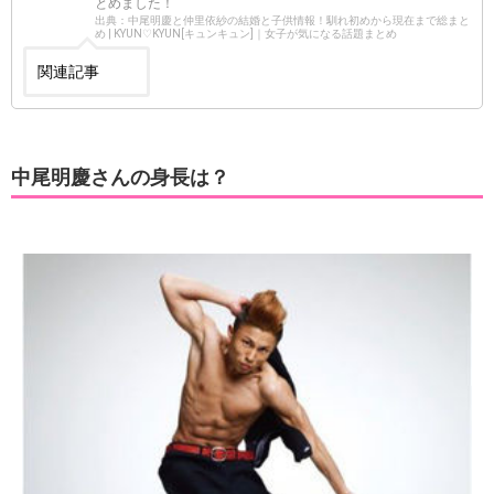
とめました！
出典：中尾明慶と仲里依紗の結婚と子供情報！馴れ初めから現在まで総まと
め | KYUN♡KYUN[キュンキュン]｜女子が気になる話題まとめ
関連記事
中尾明慶さんの身長は？