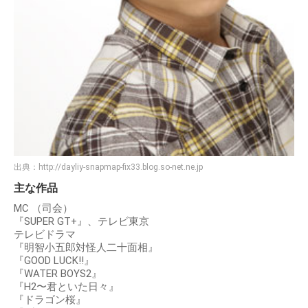
出典：
http://dayliy-snapmap-fix33.blog.so-net.ne.jp
主な作品
MC （司会）
『SUPER GT+』、テレビ東京
テレビドラマ
『明智小五郎対怪人二十面相』
『GOOD LUCK!!』
『WATER BOYS2』
『H2〜君といた日々』
『ドラゴン桜』