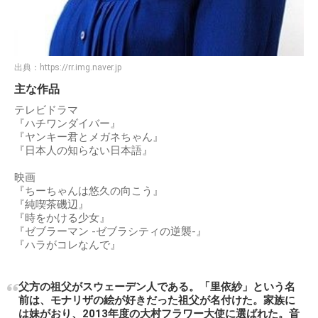
出典：
https://rr.img.naver.jp
主な作品
テレビドラマ
『ハチワンダイバー』
『ヤンキー君とメガネちゃん』
『日本人の知らない日本語』
映画
『ちーちゃんは悠久の向こう』
『純喫茶磯辺』
『時をかける少女』
『ゼブラーマン -ゼブラシティの逆襲-』
『ハラがコレなんで』
父方の祖父がスウェーデン人である。「里依紗」という名
前は、モナリザの絵が好きだった祖父が名付けた。家族に
は妹がおり、2013年度の大村フラワー大使に選ばれた。音