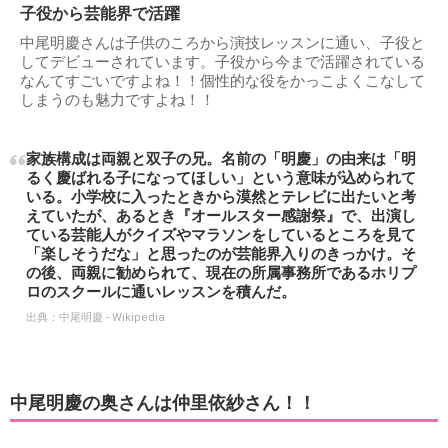
子役から芸能界で活躍
中尾明慶さんは子供のころから演技レッスンに通い、子役と
してデビューされています。子役から今まで活躍されている
なんてすごいですよね！！個性的な役をかっこよくこなして
しまうのも魅力ですよね！！
家族構成は両親と双子の兄。名前の「明慶」の由来は「明
るく慶ばれる子になってほしい」という意味が込められて
いる。小学校に入ったときから漠然とテレビに出たいと考
えていたが、あるとき『オールスター感謝祭』で、出演し
ている芸能人がクイズやマラソンをしているところを見て
「楽しそうだな」と思ったのが芸能界入りのきっかけ。そ
の後、両親に勧められて、現在の所属事務所であるホリプ
ロのスクールに通いレッスンを積んだ。
出典：
中尾明慶 - Wikipedia
中尾明慶の奥さんは仲里依紗さん！！