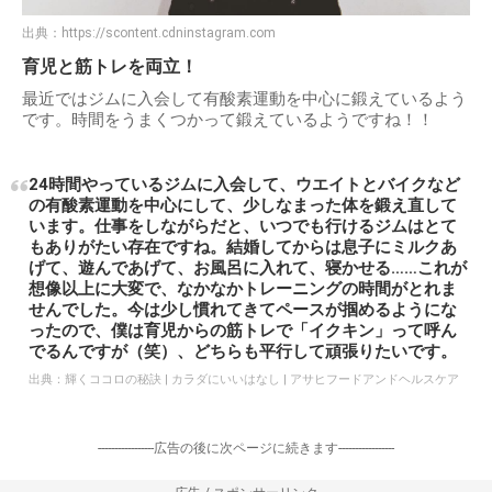
出典：
https://scontent.cdninstagram.com
育児と筋トレを両立！
最近ではジムに入会して有酸素運動を中心に鍛えているよう
です。時間をうまくつかって鍛えているようですね！！
24時間やっているジムに入会して、ウエイトとバイクなど
の有酸素運動を中心にして、少しなまった体を鍛え直して
います。仕事をしながらだと、いつでも行けるジムはとて
もありがたい存在ですね。結婚してからは息子にミルクあ
げて、遊んであげて、お風呂に入れて、寝かせる……これが
想像以上に大変で、なかなかトレーニングの時間がとれま
せんでした。今は少し慣れてきてペースが掴めるようにな
ったので、僕は育児からの筋トレで「イクキン」って呼ん
でるんですが（笑）、どちらも平行して頑張りたいです。
出典：
輝くココロの秘訣 | カラダにいいはなし | アサヒフードアンドヘルスケア
-----------------広告の後に次ページに続きます-----------------