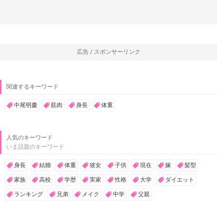
広告 / スポンサーリンク
関連するキーワード
中尾明慶
筋肉
身長
体重
人気のキーワード
いま話題のキーワード
身長
結婚
体重
彼女
子供
現在
嫁
髪型
家族
高校
学歴
実家
性格
大学
ダイエット
ランキング
兄弟
メイク
中学
父親