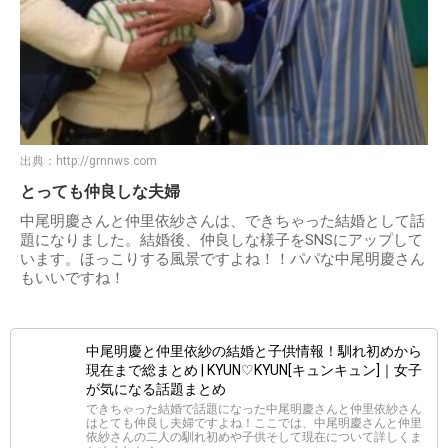
出典：
http://grnnws.com
とっても仲良しな夫婦
中尾明慶さんと仲里依紗さんは、できちゃった結婚として話
題になりました。結婚後、仲良しな様子をSNSにアップして
います。ほっこりする風景ですよね！！パパな中尾明慶さん
もいいですね！
中尾明慶と仲里依紗の結婚と子供情報！馴れ初めから
現在まで総まとめ | KYUN♡KYUN[キュンキュン]｜女子
が気になる話題まとめ
できちゃった結婚で話題になった中尾明慶さんと仲里依紗さん
はとても仲良し夫婦ですよね！ここでは、中尾明慶さんと仲里
依紗さんの二人の馴れ初めや子供そして現在について詳しくま