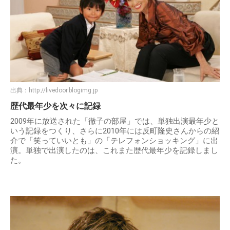
出典：
http://livedoor.blogimg.jp
歴代最年少を次々に記録
2009年に放送された「徹子の部屋」では、単独出演最年少と
いう記録をつくり、さらに2010年には反町隆史さんからの紹
介で「笑っていいとも」の「テレフォンショッキング」に出
演。単独で出演したのは、これまた歴代最年少を記録しまし
た。