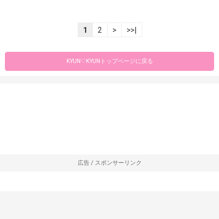
1
2
>
>>|
KYUN♡KYUNトップページに戻る
広告 / スポンサーリンク