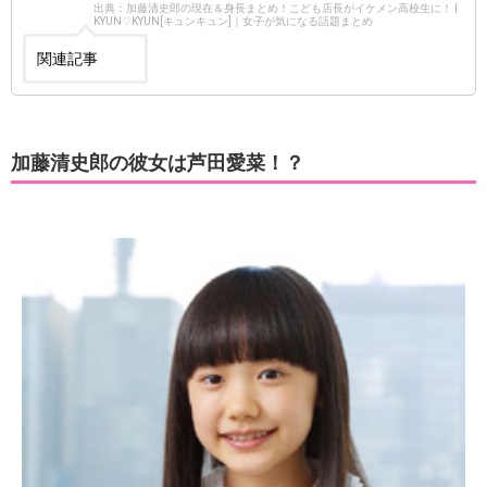
出典：加藤清史郎の現在＆身長まとめ！こども店長がイケメン高校生に！ |
KYUN♡KYUN[キュンキュン]｜女子が気になる話題まとめ
関連記事
加藤清史郎の彼女は芦田愛菜！？