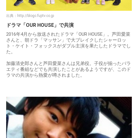
出典：
http://blogc.fujitv.co.jp
ドラマ「OUR HOUSE」で共演
2016年4月から放送されたドラマ「OUR HOUSE」。芦田愛菜
さんと、朝ドラ「マッサン」で大ブレイクしたシャーロッ
ト・ケイト・フォックスがダブル主演を果たしたドラマでし
た。
加藤清史郎さんと芦田愛菜さんは兄弟役。子役が揃ったバラ
エティ番組などでも共演したことがあるようですが、このド
ラマの共演から熱愛が噂されました。