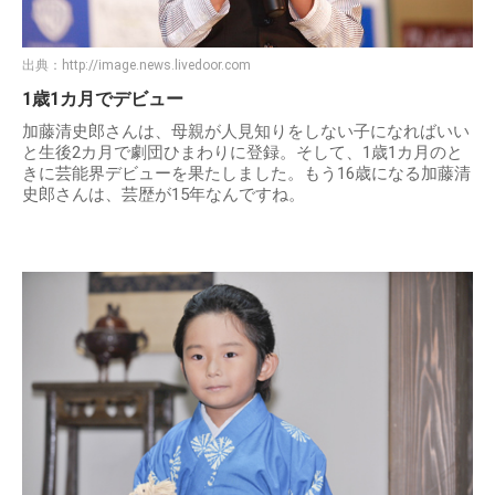
出典：
http://image.news.livedoor.com
1歳1カ月でデビュー
加藤清史郎さんは、母親が人見知りをしない子になればいい
と生後2カ月で劇団ひまわりに登録。そして、1歳1カ月のと
きに芸能界デビューを果たしました。もう16歳になる加藤清
史郎さんは、芸歴が15年なんですね。