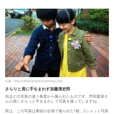
出典：
http://relifenahibichocomintaji.com
さらりと肩に手をまわす加藤清史郎
先ほどの写真の違う角度から撮られたものです。芦田愛菜さ
んの肩にさらっと手をまわして写真を撮っていますね。
実は、この写真は番組の企画で撮られた1枚。2ショット写真