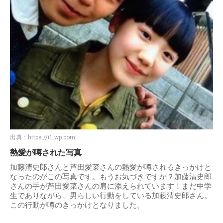
出典：
https://i1.wp.com
熱愛が噂された写真
加藤清史郎さんと芦田愛菜さんの熱愛が噂されるきっかけと
なったのがこの写真です。もうお気づきですか？加藤清史郎
さんの手が芦田愛菜さんの肩に添えられています！まだ中学
生でありながら、男らしい行動をしている加藤清史郎さん。
この行動が噂のきっかけとなりました。