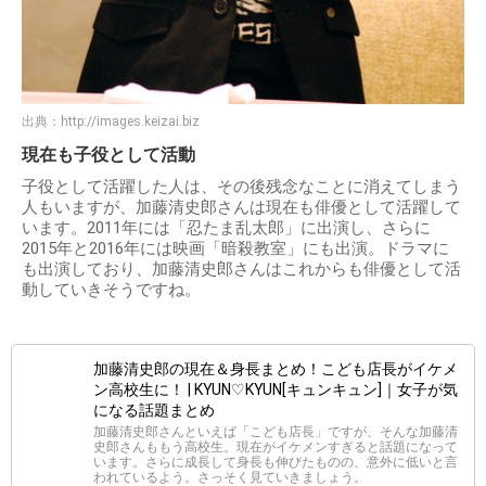
出典：
http://images.keizai.biz
現在も子役として活動
子役として活躍した人は、その後残念なことに消えてしまう
人もいますが、加藤清史郎さんは現在も俳優として活躍して
います。2011年には「忍たま乱太郎」に出演し、さらに
2015年と2016年には映画「暗殺教室」にも出演。ドラマに
も出演しており、加藤清史郎さんはこれからも俳優として活
動していきそうですね。
加藤清史郎の現在＆身長まとめ！こども店長がイケメ
ン高校生に！ | KYUN♡KYUN[キュンキュン]｜女子が気
になる話題まとめ
加藤清史郎さんといえば「こども店長」ですが、そんな加藤清
史郎さんももう高校生。現在がイケメンすぎると話題になって
います。さらに成長して身長も伸びたものの、意外に低いと言
われているよう。さっそく見ていきましょう。