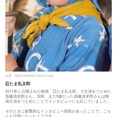
出典：
http://contents.oricon.co.jp
忍たま乱太郎
2011年に公開された映画「忍たま乱太郎」で主演をつとめた
加藤清史郎さん。当時、まだ9歳だった加藤清史郎さんは映
画主演をつとめたことでインタビューにも応じていました。
そのときに衝撃的なインタビュー回答があったことで、こち
らも話題になったようです。