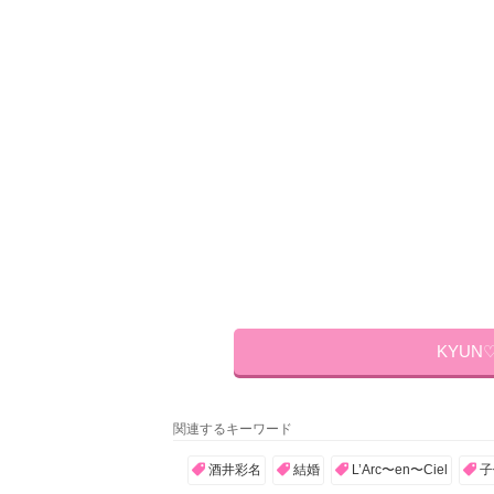
KYUN
関連するキーワード
酒井彩名
結婚
L’Arc〜en〜Ciel
子