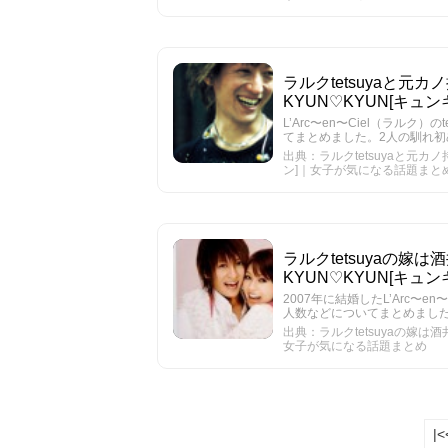
ラルクtetsuyaと元
KYUN♡KYUN[キ
L’Arc〜en〜Ciel（ラルク）のt
てまとめました。2人の馴れ
出典：ラルクtetsuyaと元カ
ン]｜女子が気になる話題まと
ラルクtetsuyaの嫁
KYUN♡KYUN[キ
2007年に結婚したL’Arc〜e
人数などについてまとめまし
出典：ラルクtetsuyaの嫁は
女子が気になる話題まとめ
|<