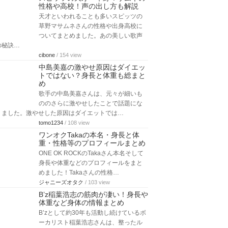
性格や高校！声の出し方も解説
天才といわれることも多いスピッツの
草野マサムネさんの性格や出身高校に
ついてまとめました。あの美しい歌声
の秘訣…
cibone
/ 154 view
中島美嘉の激やせ原因はダイエッ
トではない？身長と体重も総まと
め
歌手の中島美嘉さんは、元々が細いも
ののさらに激やせしたことで話題にな
りました。激やせした原因はダイエットでは…
tomo1234
/ 108 view
ワンオクTakaの本名・身長と体
重・性格等のプロフィールまとめ
ONE OK ROCKのTakaさん本名そして
身長や体重などのプロフィールをまと
めました！Takaさんの性格…
ジャニーズオタク
/ 103 view
B’z稲葉浩志の筋肉が凄い！身長や
体重など身体の情報まとめ
B’zとして約30年も活動し続けているボ
ーカリスト稲葉浩志さんは、整ったル