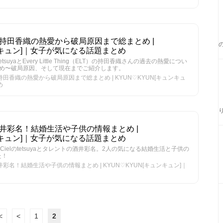
カノ持田香織の熱愛から破局原因まで総まとめ |
ュンキュン]｜女子が気になる話題まとめ
etsuyaとEvery Little Thing（ELT）の持田香織さんの過去の熱愛につい
初め〜破局原因、そして現在までご紹介します。
ノ持田香織の熱愛から破局原因まで総まとめ | KYUN♡KYUN[キュンキュ
め
は酒井彩名！結婚生活や子供の情報まとめ |
ュンキュン]｜女子が気になる話題まとめ
n〜Cielのtetsuyaとタレントの酒井彩名。2人の気になる結婚生活と子供の
た！
酒井彩名！結婚生活や子供の情報まとめ | KYUN♡KYUN[キュンキュン]｜
<
<
1
2