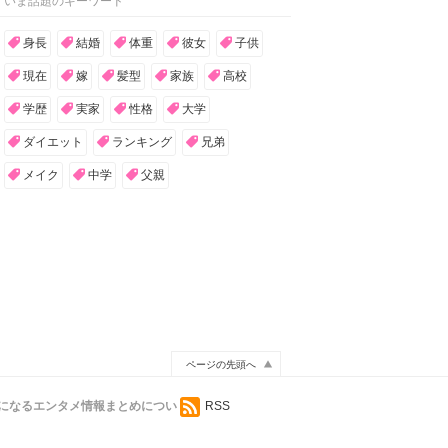
いま話題のキーワード
身長
結婚
体重
彼女
子供
現在
嫁
髪型
家族
高校
学歴
実家
性格
大学
ダイエット
ランキング
兄弟
メイク
中学
父親
ページの先頭へ
が気になるエンタメ情報まとめについ
RSS