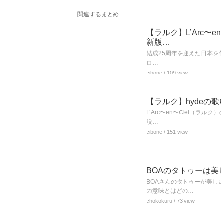
関連するまとめ
【ラルク】L’Arc〜
新版…
結成25周年を迎えた日本を代
ロ…
cibone
/ 109 view
【ラルク】hydeの
L’Arc〜en〜Ciel（
説…
cibone
/ 151 view
BOAのタトゥーは
BOAさんのタトゥーが美
の意味とはどの…
chokokuru
/ 73 view