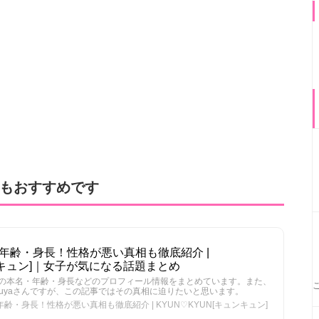
記事もおすすめです
名・年齢・身長！性格が悪い真相も徹底紹介 |
ュンキュン]｜女子が気になる話題まとめ
tsuyaさんの本名・年齢・身長などのプロフィール情報をまとめています。また、
tsuyaさんですが、この記事ではその真相に迫りたいと思います。
・年齢・身長！性格が悪い真相も徹底紹介 | KYUN♡KYUN[キュンキュン]