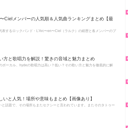
en〜Cielメンバーの人気順＆人気曲ランキングまとめ【最
表するロックバンド・L’Arc〜en〜Ciel（ラルク）の経歴と各メンバーのプ
歌い方と歌唱力を解説！驚きの音域と魅力まとめ
ラルク）のボーカル、hydeの歌唱力は高い？低い？その歌い方と魅力を徹底的に解
美しいと人気！場所や意味もまとめ【画像あり】
しいと話題で、その場所もまたセクシーと言われています。またそのタトゥー