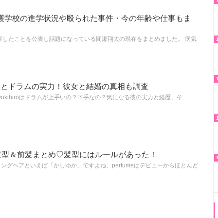
護学校の進学状況や殴られた事件・今の年齢や仕事もま
症したことを公表し話題になっている間瀬翔太の現在をまとめました。 病気
oの経歴とドラムの実力！彼女と結婚の真相も調査
ラム・yukihiroはドラムが上手いの？下手なの？気になる彼の実力と経歴、そ…
かの髪型＆前髪まとめ♡髪型にはルールがあった！
とロングヘアといえば「かしゆか」ですよね。perfumeはデビューからほとんど