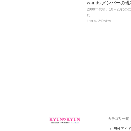
w-inds.メンバ
2000年代頃、10～20代
た…
kent.n
/ 240 view
カテゴリ一覧
男性アイ