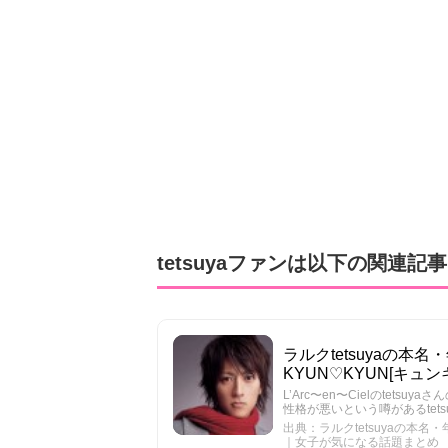
tetsuyaファンは以下の関連
ラルクtetsuyaの本
KYUN♡KYUN[キ
L’Arc〜en〜Cielのte
性格が悪いという噂があるte
出典：ラルクtetsuyaの本名
｜女子が気になる話題まとめ