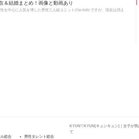
ーの現在＆結婚まとめ！画像と動画あり
の女性を中心に人気を博した男性三人組ユニットのw-inds.ですが、現在は消え
KYUN♡KYUN[キュンキュン]｜女子
て
ドル総合
男性タレント総合