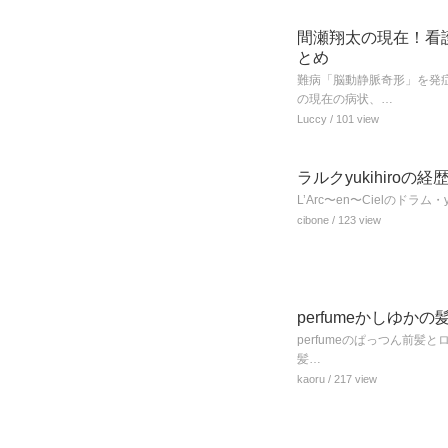
間瀬翔太の現在！看
とめ
難病「脳動静脈奇形」を発
の現在の病状、…
Luccy
/ 101 view
ラルクyukihir
L’Arc〜en〜Cielのド
cibone
/ 123 view
perfumeかしゆ
perfumeのぱっつん前髪
髪…
kaoru
/ 217 view