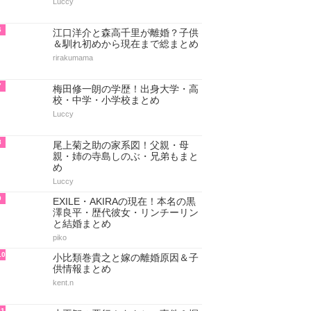
Luccy
6
江口洋介と森高千里が離婚？子供
＆馴れ初めから現在まで総まとめ
rirakumama
7
梅田修一朗の学歴！出身大学・高
校・中学・小学校まとめ
Luccy
8
尾上菊之助の家系図！父親・母
親・姉の寺島しのぶ・兄弟もまと
め
Luccy
9
EXILE・AKIRAの現在！本名の黒
澤良平・歴代彼女・リンチーリン
と結婚まとめ
piko
10
小比類巻貴之と嫁の離婚原因＆子
供情報まとめ
kent.n
11