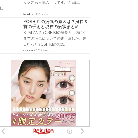
ックスも人気の一つです。今回は、
稲…
kent.n
/ 121 view
YOSHIKIの病気の原因は？身長＆
首の手術と現在の病状まとめ
X JAPANのYOSHIKIの身長と、気にな
る首の病気について調査しました。先
日行ったYOSHIKIの緊急…
cibone
/ 120 view