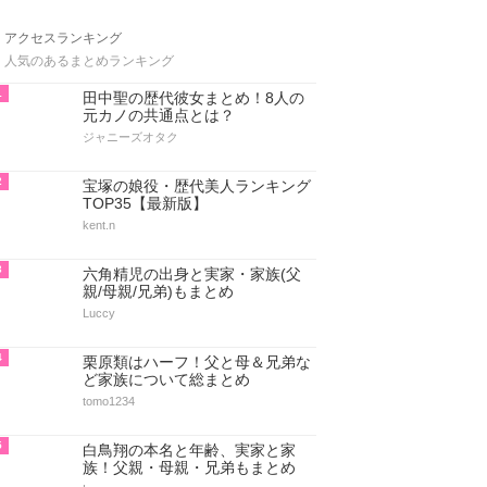
アクセスランキング
人気のあるまとめランキング
1
田中聖の歴代彼女まとめ！8人の
元カノの共通点とは？
ジャニーズオタク
2
宝塚の娘役・歴代美人ランキング
TOP35【最新版】
kent.n
3
六角精児の出身と実家・家族(父
親/母親/兄弟)もまとめ
Luccy
4
栗原類はハーフ！父と母＆兄弟な
ど家族について総まとめ
tomo1234
5
白鳥翔の本名と年齢、実家と家
族！父親・母親・兄弟もまとめ