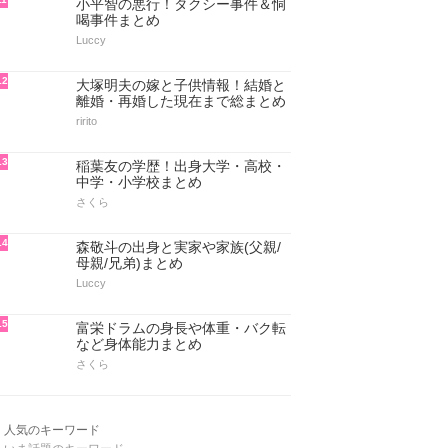
小平智の悪行！タクシー事件＆恫
喝事件まとめ
Luccy
12
大塚明夫の嫁と子供情報！結婚と
離婚・再婚した現在まで総まとめ
ririto
13
稲葉友の学歴！出身大学・高校・
中学・小学校まとめ
さくら
14
森敬斗の出身と実家や家族(父親/
母親/兄弟)まとめ
Luccy
15
富栄ドラムの身長や体重・バク転
など身体能力まとめ
さくら
人気のキーワード