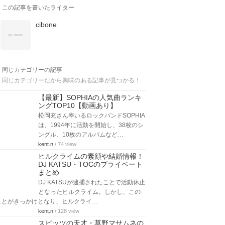
この記事を書いたライター
cibone
同じカテゴリーの記事
同じカテゴリーだから興味のある記事が見つかる！
【最新】SOPHIAの人気曲ランキ
ングTOP10【動画あり】
松岡充さん率いるロックバンドSOPHIA
は、1994年に活動を開始し、38枚のシ
ングル、10枚のアルバムなど…
kent.n
/ 74 view
ヒルクライムの素顔や結婚情報！
DJ KATSU・TOCのプライベート
まとめ
DJ KATSUが逮捕されたことで活動休止
となったヒルクライム。しかし、この
ことがきっかけとなり、ヒルクライ…
kent.n
/ 128 view
スピッツの天才・草野マサムネの