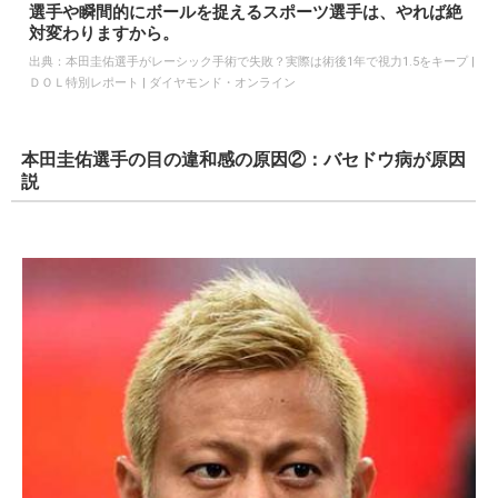
選手や瞬間的にボールを捉えるスポーツ選手は、やれば絶
対変わりますから。
出典：
本田圭佑選手がレーシック手術で失敗？実際は術後1年で視力1.5をキープ |
ＤＯＬ特別レポート | ダイヤモンド・オンライン
本田圭佑選手の目の違和感の原因②：バセドウ病が原因
説