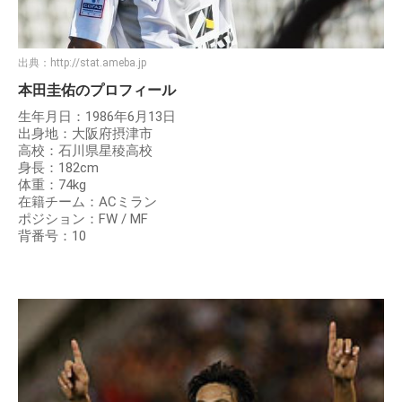
出典：
http://stat.ameba.jp
本田圭佑のプロフィール
生年月日：1986年6月13日
出身地：大阪府摂津市
高校：石川県星稜高校
身長：182cm
体重：74kg
在籍チーム：ACミラン
ポジション：FW / MF
背番号：10