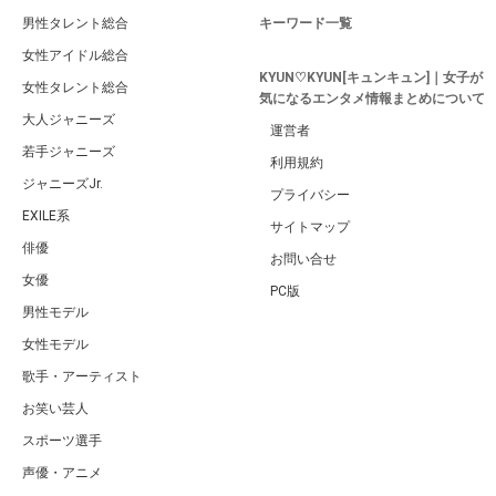
男性タレント総合
キーワード一覧
女性アイドル総合
KYUN♡KYUN[キュンキュン]｜女子が
女性タレント総合
気になるエンタメ情報まとめについて
大人ジャニーズ
運営者
若手ジャニーズ
利用規約
ジャニーズJr.
プライバシー
EXILE系
サイトマップ
俳優
お問い合せ
女優
PC版
男性モデル
女性モデル
歌手・アーティスト
お笑い芸人
スポーツ選手
声優・アニメ