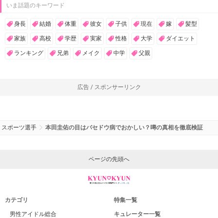
いま話題のキーワード
身長
結婚
体重
彼女
子供
現在
嫁
髪型
家族
高校
学歴
実家
性格
大学
ダイエット
ランキング
兄弟
メイク
中学
父親
広告 / スポンサーリンク
スポーツ選手
本田圭佑の目はバセドウ病でおかしい？噂の真相を徹底検証
ページの先頭へ
カテゴリ
特集一覧
男性アイドル総合
キュレーター一覧