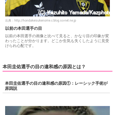
出典：
http://hondakeisukenome.c.blog.so-net.ne.jp
以前の本田選手の目
以前の本田選手の画像と比べて見ると、かなり目の印象が変
わったことが分かります。どこか生気も失くしたように見受
けられ心配です。
本田圭佑選手の目の違和感の原因とは？
本田圭佑選手の目の違和感の原因①：レーシック手術が
原因説