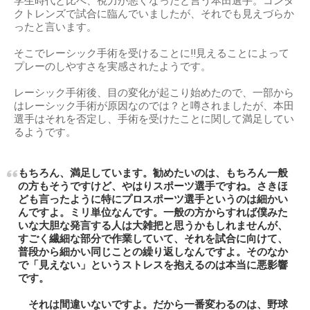
学生時代と比べ、視力が悪くなったと言う本田選手。コンタ
クトレンズで試合に臨んでいましたが、それでも見えづらか
ったと言います。
そこでレーシック手術を受けることに!!見えることによって
プレーのしやすさを実感されたようです。
レーシック手術後、目の変化が起こり始めたので、一部から
はレーシック手術が原因なのでは？と噂されましたが、本田
選手はそれを否定し、手術を受けたことに関して満足してい
るようです。
もちろん、満足しています。勧めたいのは、もちろん一般
の方もそうですけど、やはりスポーツ選手ですね。さきほ
ども言ったように特にプロスポーツ選手というのは細かい
んですよ。ミリ単位なんです。一般の方からすれば僕みた
いな大胆な発言する人は大雑把と思うかもしれませんが、
すごく繊細な部分で作業していて、それを試合に向けて、
普段から細かい同じことの繰り返しなんですよ。そのなか
で「見えない」というストレスを抱えるのは本当に悪影響
です。
それは間違いないですよ。だから一番変わるのは、野球