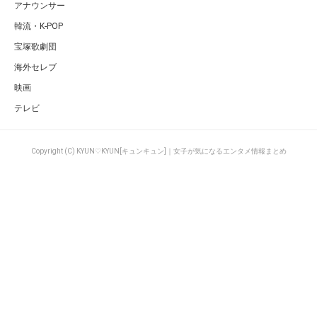
アナウンサー
韓流・K-POP
宝塚歌劇団
海外セレブ
映画
テレビ
Copyright (C) KYUN♡KYUN[キュンキュン]｜女子が気になるエンタメ情報まとめ