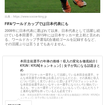
出典：
https://www.soccer-king.jp
FIFAワールドカップでは日本代表にも
2008年に日本代表に選ばれて以来、日本代表として活躍し続
けている本田選手。2015年には日本サッカー史上初と言われ
る、ワールドカップ予選5試合連続ゴールを記録するなど、
その活躍ぶりは言うまでもありません。
本田圭佑選手の年俸の推移！収入の変化を徹底紹介 |
KYUN♡KYUN[キュンキュン]｜女子が気になる話題まと
め
海外でプロサッカー選手として活躍している本田圭佑選手。そ
んな本田選手の年俸は右肩上がりなんだとか。その真相と収入
について詳しく見ていきたいと思います!!プロフェッショナル
な本田圭佑選手みたいなサッカー選手になりたい!!と憧れてい
る人も、サッカー選手ってどのくらいもらっているんだろう？
と素朴な疑問を持っている人も必見です♪
出典：本田圭佑選手の年俸の推移！収入の変化を徹底紹介 | KYUN♡KYUN[キ
ュンキュン]｜女子が気になる話題まとめ