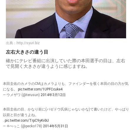
出典：
http://syuri.biz
左右大きさの違う目
確かにテレビ番組に出演していた際の本田選手の目は、左右
で見開く大きさが違うように感じますね。
本田圭佑のカメラのCMはカメラよりも、ファインダーを覗く本田の目の方が気
になる。
pic.twitter.com/1UPFCcuke4
— ウメザワ (@terusun)
2014年3月12日
本田圭佑の目、かなり前に(バゼドウ氏病じゃないかな)て書いたけど、やっぱり
以前と目が違うよね。
.
pic.twitter.com/TrpC9yKvbU
— ✳️ぺっこ (@pecko178)
2014年5月31日