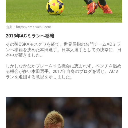
出典：
https://rims-web3.com
2013年ACミランへ移籍
その後CSKAモスクワを経て、世界屈指の名門チームACミラ
ンへ移籍を決めた本田選手。日本人選手としての快挙に、日
本中が驚きました。
しかしなかなかプレーをする機会に恵まれず、ベンチを温め
る機会が多い本田選手。2017年自身のブログを通じ、ACミ
ランを退団する意思を示しました。