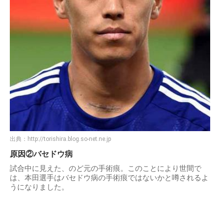
出典：
http://torishira.blog.so-net.ne.jp
原因②バセドウ病
試合中に見えた、のど元の手術痕。このことにより世間で
は、本田選手はバセドウ病の手術痕ではないかと噂されるよ
うになりました。