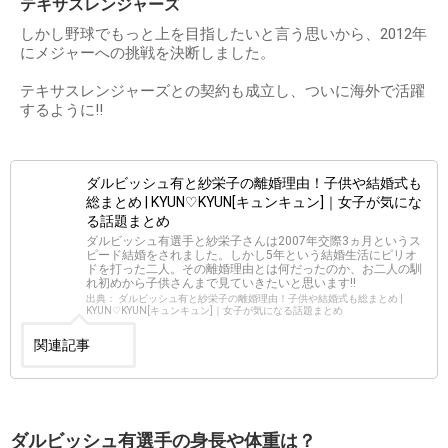
テキサスレンジャーズ
しかし野球でもっと上を目指したいと言う思いから、2012年
にメジャーへの挑戦を決断しました。
テキサスレンジャーズとの契約も成立し、ついに海外で活躍
するように!!
ダルビッシュ有と紗栄子の離婚理由！子供や結婚式も
総まとめ | KYUN♡KYUN[キュンキュン]｜女子が気にな
る話題まとめ
ダルビッシュ有選手と紗栄子さんは2007年交際3ヵ月というス
ピード結婚をされました。しかし5年という結婚生活にピリオ
ドを打った二人。その離婚理由とは何だったのか、お二人の馴
れ初めから子供さんまで見ていきたいと思います!!
出典： ダルビッシュ有と紗栄子の離婚理由！子供や結婚式も総まとめ |
KYUN♡KYUN[キュンキュン]｜女子が気になる話題まとめ
関連記事
ダルビッシュ有選手の身長や体重は？