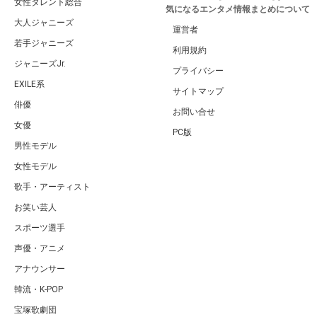
女性タレント総合
気になるエンタメ情報まとめについて
大人ジャニーズ
運営者
若手ジャニーズ
利用規約
ジャニーズJr.
プライバシー
EXILE系
サイトマップ
俳優
お問い合せ
女優
PC版
男性モデル
女性モデル
歌手・アーティスト
お笑い芸人
スポーツ選手
声優・アニメ
アナウンサー
韓流・K-POP
宝塚歌劇団