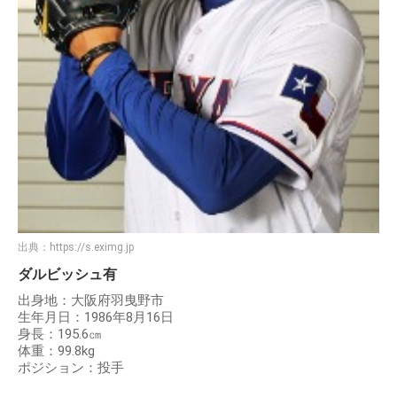
出典：
https://s.eximg.jp
ダルビッシュ有
出身地：大阪府羽曳野市
生年月日：1986年8月16日
身長：195.6㎝
体重：99.8kg
ポジション：投手