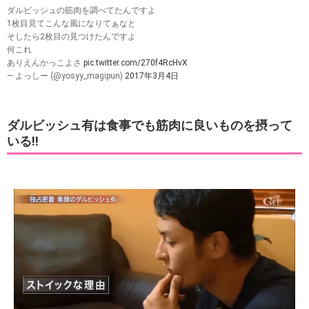
ダルビッシュの筋肉を調べてたんですよ
1枚目見てこんな風になりてぁなと
そしたら2枚目の見つけたんですよ
何これ
ありえんかっこよさ
pic.twitter.com/270f4RcHvX
— よっしー (@yosyy_magipun)
2017年3月4日
ダルビッシュ有は食事でも筋肉に良いものを摂って
いる!!