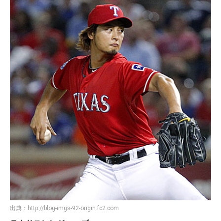
出典：
http://blog-imgs-92-origin.fc2.com