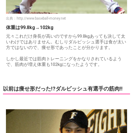
出典：
http://www.baseball-money.net
体重は99.8kg→102kg
元々これだけ身長が高いのですから99.8kgあっても決して太
いわけではありません。むしりダルビッシュ選手は食が太い
方ではないので、痩せ形であったことが分かります。
しかし最近では筋肉トレーニングをかなりされているよう
で、筋肉が増え体重も102kgになったようです。
以前は痩せ形だった!?ダルビッシュ有選手の筋肉!!