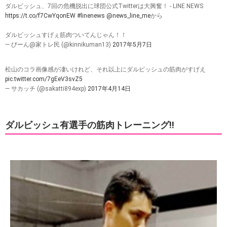
ダルビッシュ、7回の危機脱出に球団公式Twitterは大興奮！ - LINE NEWS
https://t.co/f7CwYqonEW
#linenews
@news_line_me
から
ダルビッシュすげぇ筋肉ついてんじゃん！！
— びーん@家トレ民 (@kinnikuman13)
2017年5月7日
松山のコラ画像感が凄いけれど、それ以上にダルビッシュの筋肉がすげえ
pic.twitter.com/7gEeV3svZ5
— サカッチ (@sakatti894exp)
2017年4月14日
ダルビッシュ有選手の筋肉トレーニング!!