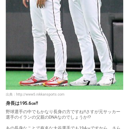
出典：
http://www5.nikkansports.com
身長は195.6㎝!!
野球選手の中でもかなり長身の方ですね!!さすが元サッカー
選手のイランの父親のDNAなのでしょうか!?
あの長身なことで有名な大谷選手でも194㎝ですから、さら