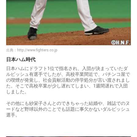
出典：
http://www.fighters.co.jp
日本ハム時代
日本ハムにドラフト1位で指名され、入団が決まっていたダ
ルビッシュ有選手でしたが、高校卒業間近で、パチンコ屋で
の喫煙が発覚し、社会貢献活動の停学処分が言い渡されまし
た。そこで高校卒業が少し遅れてしまい、1週間遅れで入団
しました。
その他にも紗栄子さんとのできちゃった結婚や、雑誌でのヌ
ードなど野球以外のことでも話題に事欠かないダルビッシュ
選手。