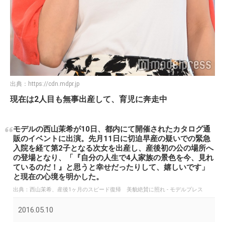
出典：
https://cdn.mdpr.jp
現在は2人目も無事出産して、育児に奔走中
モデルの西山茉希が10日、都内にて開催されたカタログ通
販のイベントに出演。先月11日に切迫早産の疑いでの緊急
入院を経て第2子となる次女を出産し、産後初の公の場所へ
の登場となり、「『自分の人生で4人家族の景色を今、見れ
ているのだ！』と思うと幸せだったりして、嬉しいです」
と現在の心境を明かした。
出典：
西山茉希、産後1ヶ月のスピード復帰 美貌絶賛に照れ - モデルプレス
2016.05.10