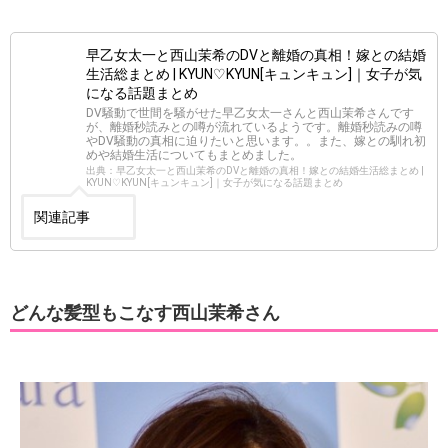
早乙女太一と西山茉希のDVと離婚の真相！嫁との結婚
生活総まとめ | KYUN♡KYUN[キュンキュン]｜女子が気
になる話題まとめ
DV騒動で世間を騒がせた早乙女太一さんと西山茉希さんです
が、離婚秒読みとの噂が流れているようです。離婚秒読みの噂
やDV騒動の真相に迫りたいと思います。。また、嫁との馴れ初
めや結婚生活についてもまとめました。
出典：早乙女太一と西山茉希のDVと離婚の真相！嫁との結婚生活総まとめ |
KYUN♡KYUN[キュンキュン]｜女子が気になる話題まとめ
関連記事
どんな髪型もこなす西山茉希さん