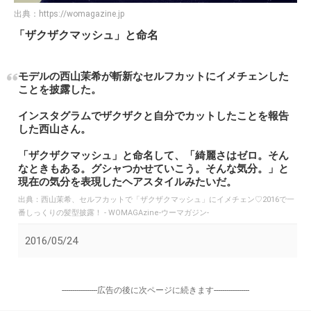
出典：
https://womagazine.jp
「ザクザクマッシュ」と命名
モデルの西山茉希が斬新なセルフカットにイメチェンした
ことを披露した。
インスタグラムでザクザクと自分でカットしたことを報告
した西山さん。
「ザクザクマッシュ」と命名して、「綺麗さはゼロ。そん
なときもある。グシャつかせていこう。そんな気分。」と
現在の気分を表現したヘアスタイルみたいだ。
出典：
西山茉希、セルフカットで「ザクザクマッシュ」にイメチェン♡2016で一
番しっくりの髪型披露！ - WOMAGAzine-ウーマガジン-
2016/05/24
-----------------広告の後に次ページに続きます-----------------