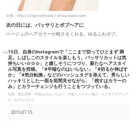
出典：
http://s3-ap-northeast-1.amazonaws.com
次の日には、バッサリとボブヘアに
ベージュのヘアカラーが軽さをくれる、ゆるふわボブ。
15日、自身のInstagramで「ここまで切ってひとまず 満
足。しばしこのスタイルを楽しもう。バッサリカットは気
持ちいい☆☆☆」と嬉しそうにつづり、新たなヘアスタイ
ル写真を投稿。「#半端なのはいらない」「#切るか伸ばす
か」「#気分転換」などのハッシュタグを添えて、男らしい
ハッキリとした一面を垣間見せながら、「残すはカラーの
み」とカラーチェンジも行うことをつづっている。
出典：
西山茉希「半端なのはいらない」大幅イメチェン再び ザクザクボブヘア
に - モデルプレス
2015.07.15