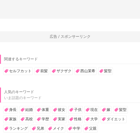
広告 / スポンサーリンク
関連するキーワード
セルフカット
前髪
ザクザク
西山茉希
髪型
人気のキーワード
いま話題のキーワード
身長
結婚
体重
彼女
子供
現在
嫁
髪型
家族
高校
学歴
実家
性格
大学
ダイエット
ランキング
兄弟
メイク
中学
父親