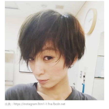
出典：
https://instagram.fitm1-1.fna.fbcdn.net