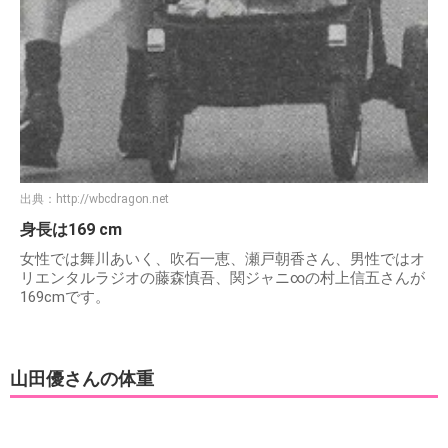
出典：
http://wbcdragon.net
身長は169 cm
女性では舞川あいく、吹石一恵、瀬戸朝香さん、男性ではオ
リエンタルラジオの藤森慎吾、関ジャニ∞の村上信五さんが
169cmです。
山田優さんの体重