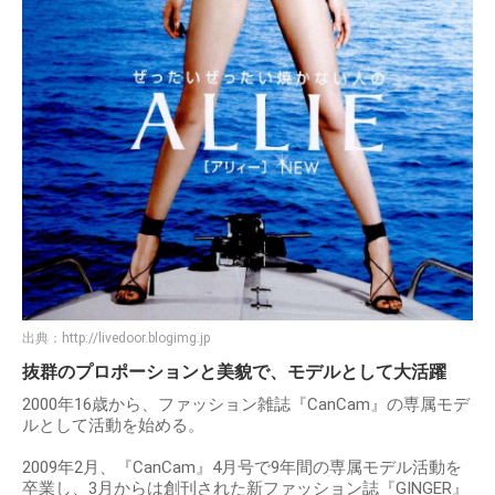
出典：
http://livedoor.blogimg.jp
抜群のプロポーションと美貌で、モデルとして大活躍
2000年16歳から、ファッション雑誌『CanCam』の専属モデ
ルとして活動を始める。
2009年2月、『CanCam』4月号で9年間の専属モデル活動を
卒業し、3月からは創刊された新ファッション誌『GINGER』