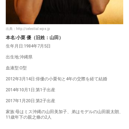
出典：
http://celestial.wp-x.jp
本名:小栗 優（旧姓：山田）
生年月日:1984年7月5日
出生地:沖縄県
血液型:O型
2012年3月14日:俳優の小栗旬と4年の交際を経て結婚
2014年10月1日:第1子出産
2017年1月20日:第2子出産
家族:母はミス沖縄の山田美加子、弟はモデルの山田親太朗、
11歳年下の親之條の2人