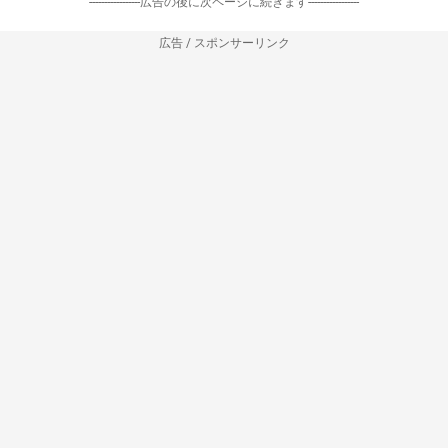
-----------------広告の後に次ページに続きます-----------------
広告 / スポンサーリンク