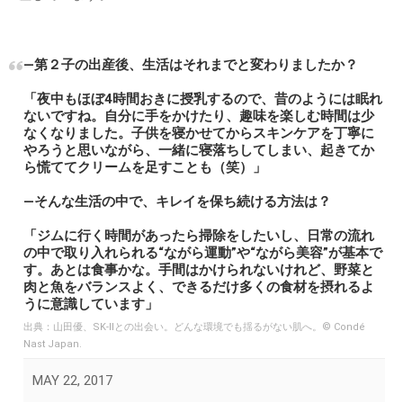
―第２子の出産後、生活はそれまでと変わりましたか？
「夜中もほぼ4時間おきに授乳するので、昔のようには眠れ
ないですね。自分に手をかけたり、趣味を楽しむ時間は少
なくなりました。子供を寝かせてからスキンケアを丁寧に
やろうと思いながら、一緒に寝落ちしてしまい、起きてか
ら慌ててクリームを足すことも（笑）」
―そんな生活の中で、キレイを保ち続ける方法は？
「ジムに行く時間があったら掃除をしたいし、日常の流れ
の中で取り入れられる“ながら運動”や“ながら美容”が基本で
す。あとは食事かな。手間はかけられないけれど、野菜と
肉と魚をバランスよく、できるだけ多くの食材を摂れるよ
うに意識しています」
出典：
山田優、SK-IIとの出会い。どんな環境でも揺るがない肌へ。© Condé
Nast Japan.
MAY 22, 2017