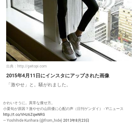
出典：
http://geitopi.com
2015年4月11日にインスタにアップされた画像
「激やせ」と。騒がれました。
かわいそうに。異常な痩せ方。
小栗旬が原因？激やせの山田優に心配の声（日刊ゲンダイ） - Y!ニュース
http://t.co/VHz6ZqwNRG
— Yoshihide Kurihara (@from_hide)
2013年8月23日