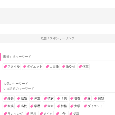
広告 / スポンサーリンク
関連するキーワード
スタイル
ダイエット
山田優
激やせ
体重
人気のキーワード
いま話題のキーワード
身長
結婚
体重
彼女
子供
現在
嫁
髪型
家族
高校
学歴
実家
性格
大学
ダイエット
ランキング
兄弟
メイク
中学
父親