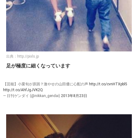
出典：
http://pixls.jp
足が極度に細くなっています
【芸能】小栗旬が原因？激やせの山田優に心配の声
http://t.co/cvnHTXpbl5
http://t.co/AhfJgJVK2Q
— 日刊ゲンダイ (@nikkan_gendai)
2013年8月23日