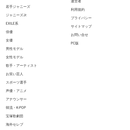
運営者
若手ジャニーズ
利用規約
ジャニーズJr.
プライバシー
EXILE系
サイトマップ
俳優
お問い合せ
女優
PC版
男性モデル
女性モデル
歌手・アーティスト
お笑い芸人
スポーツ選手
声優・アニメ
アナウンサー
韓流・K-POP
宝塚歌劇団
海外セレブ