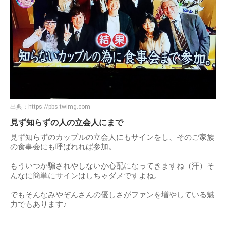
出典：
https://pbs.twimg.com
見ず知らずの人の立会人にまで
見ず知らずのカップルの立会人にもサインをし、そのご家族
の食事会にも呼ばれれば参加。
もういつか騙されやしないか心配になってきますね（汗）そ
んなに簡単にサインはしちゃダメですよね。
でもそんなみやぞんさんの優しさがファンを増やしている魅
力でもあります♪