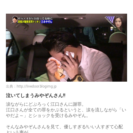
出典：
http://livedoor.blogimg.jp
泣いてしまうみやぞんさん!!
涙ながらにどぶろっく江口さんに謝罪。
江口さんが全ての罪をかぶるというと、涙を流しながら「い
やだよ～」とショックを受けるみやぞん。
そんなみやぞんさんを見て、優しすぎる!いい人すぎて心配
という声が。