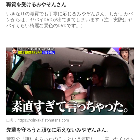
職質を受けるみやぞんさん
いきなりの職質でも丁寧に応じるみやぞんさん。しかしカバ
ンからは、ヤバイDVDが出てきてしまいます（注：実際はヤ
バイくらい綺麗な景色のDVDです。）
出典：
https://cdn-ak.f.st-hatena.com
先輩を守ろうと頑なに応えないみやぞんさん。
警察の「誰にもらったの？」という質問に。「言いたくない