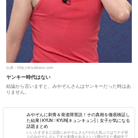
出典：
http://el-solitario.com
ヤンキー時代はない
結論から言いますと、みやぞんさんはヤンキーだった時はあ
りません。
みやぞんに刺青＆発達障害説！その真相を徹底検証し
た結果 | KYUN♡KYUN[キュンキュン]｜女子が気になる
話題まとめ
いい人すぎると話題にみやぞんさん!!その人気ぶりはウナギ登
りのみやぞんさんですが刺青があるという噂が!!また番組中で