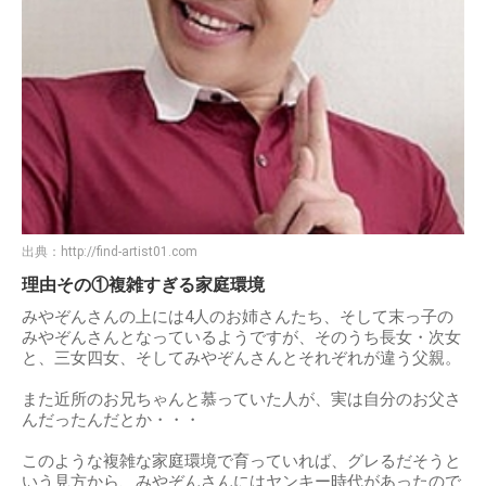
出典：
http://find-artist01.com
理由その①複雑すぎる家庭環境
みやぞんさんの上には4人のお姉さんたち、そして末っ子の
みやぞんさんとなっているようですが、そのうち長女・次女
と、三女四女、そしてみやぞんさんとそれぞれが違う父親。
また近所のお兄ちゃんと慕っていた人が、実は自分のお父さ
んだったんだとか・・・
このような複雑な家庭環境で育っていれば、グレるだそうと
いう見方から、みやぞんさんにはヤンキー時代があったので