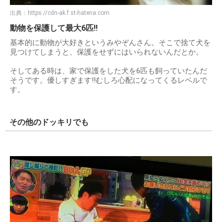
出典：
https://cdn-ak.f.st-hatena.com
動物を保護して最大6匹!!
基本的に動物が大好きというみやぞんさん。そこで捨て犬を
見つけてしまうと、保護をせずにはいられないんだとか。
そしてある時は、家で保護をした犬を6匹も飼っていたんだ
そうです。優しすぎます!!むしろ心配になってくるレベルで
す。
その他のドッキリでも