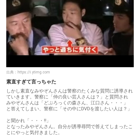
出典：
https://i.ytimg.com
素直すぎて言っちゃた
しかし素直なみやぞんさんは警察のたくみな質問に誘導され
ていきます。警察に「仲の良い芸人さんは？」と質問され
みやぞんさんは「どぶろっくの森さん、江口さん・・・」
と答えてしまい、警察に「その中にDVDを渡したい人は？」
と聞かれ「・・・!!」
となったみやぞんさん。自分が誘導尋問で答えてしまったこ
とにやっと気付きました。