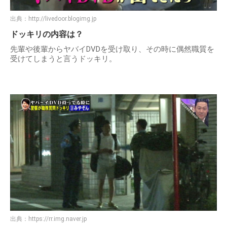
出典：
http://livedoor.blogimg.jp
ドッキリの内容は？
先輩や後輩からヤバイDVDを受け取り、その時に偶然職質を
受けてしまうと言うドッキリ。
出典：
https://rr.img.naver.jp