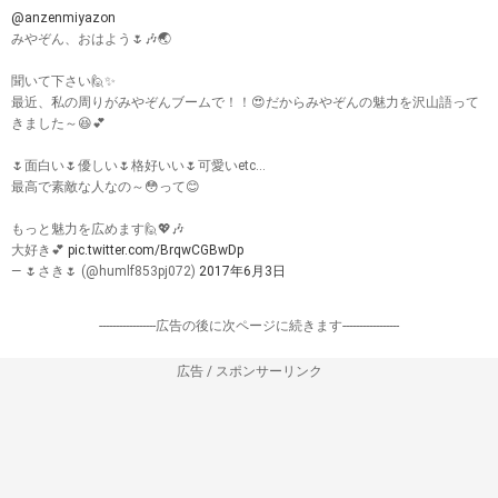
@anzenmiyazon
みやぞん、おはよう🌷🎶🌏
聞いて下さい🙋✨
最近、私の周りがみやぞんブームで！！😍だからみやぞんの魅力を沢山語って
きました～😆💕
🌷面白い🌷優しい🌷格好いい🌷可愛いetc...
最高で素敵な人なの～😳って😊
もっと魅力を広めます🙋💖🎶
大好き💕
pic.twitter.com/BrqwCGBwDp
— 🌷さき🌷 (@humlf853pj072)
2017年6月3日
-----------------広告の後に次ページに続きます-----------------
広告 / スポンサーリンク