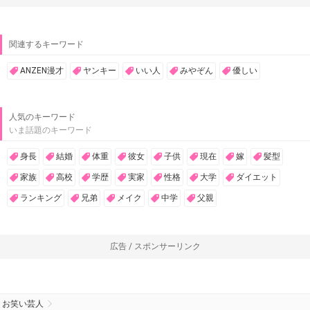
関連するキーワード
ANZEN漫才
ヤンキー
いい人
みやぞん
優しい
人気のキーワード
いま話題のキーワード
身長
結婚
体重
彼女
子供
現在
嫁
髪型
家族
高校
学歴
実家
性格
大学
ダイエット
ランキング
兄弟
メイク
中学
父親
広告 / スポンサーリンク
お笑い芸人