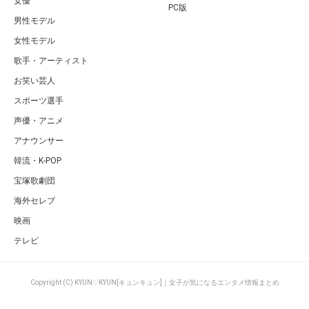
女優
PC版
男性モデル
女性モデル
歌手・アーティスト
お笑い芸人
スポーツ選手
声優・アニメ
アナウンサー
韓流・K-POP
宝塚歌劇団
海外セレブ
映画
テレビ
Copyright (C) KYUN♡KYUN[キュンキュン]｜女子が気になるエンタメ情報まとめ