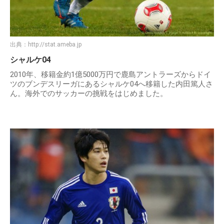
出典：
http://stat.ameba.jp
シャルケ04
2010年、移籍金約1億5000万円で鹿島アントラーズからドイ
ツのブンデスリーガにあるシャルケ04へ移籍した内田篤人さ
ん。海外でのサッカーの挑戦をはじめました。