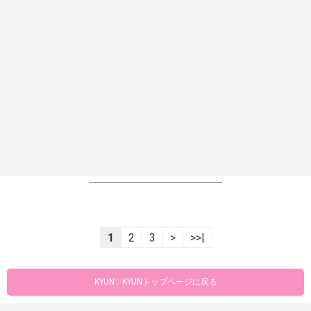
----------------------------------------------------------------
1
2
3
>
>>|
KYUN♡KYUNトップページに戻る