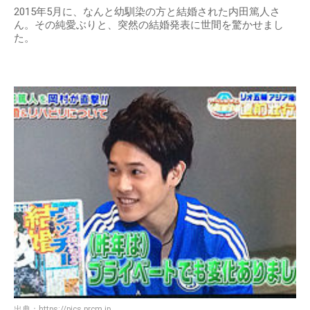
2015年5月に、なんと幼馴染の方と結婚された内田篤人さ
ん。その純愛ぶりと、突然の結婚発表に世間を驚かせまし
た。
出典：
https://pics.prcm.jp