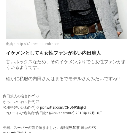
出典：
http://40.media.tumblr.com
イケメンとしても女性ファンが多い内田篤人
甘いルックスなため、そのイケメンぶりでも女性ファンが多
くいるようです。
確かに私服の内田さんはまるでモデルさんみたいですね!!
内田篤人の名言(^-^*)♡
かっこいいね～(^-^*)♡
私服格好いいね(^-^*)♡
pic.twitter.com/CND69SbqFd
— *ひーりん*鹿島命*内田命* (@hikariatsuto)
2013年12月16日
先日、スーパーの前で頂きました。
#静岡県知事
選挙のPR