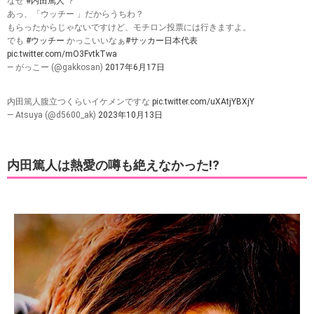
なぜ
#内田篤人
？
あっ、「ウッチー 」だからうちわ？
もらったからじゃないですけど、モチロン投票には行きますよ。
でも
#ウッチー
かっこいいなぁ
#サッカー日本代表
pic.twitter.com/mO3FvtkTwa
— がっこー (@gakkosan)
2017年6月17日
内田篤人腹立つくらいイケメンですな
pic.twitter.com/uXAtjYBXjY
— Atsuya (@d5600_ak)
2023年10月13日
内田篤人は熱愛の噂も絶えなかった!?