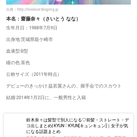
出典：
http://livedoor.blogimg.jp
本名：齋藤奈々（さいとう なな）
生年月日：1988年7月9日
出身地:茨城県龍ケ崎市
血液型:B型
瞳の色:茶色
公称サイズ（2011年時点）
デビューのきっかけ:益若翼さんの、握手会でのスカウト
結婚:2014年1月2日に、一般男性と入籍
鈴木奈々は髪型で別人になる♡前髪・ストレート・デ
コ出しまとめ| KYUN♡KYUN[キュンキュン]｜女子が気
になる話題まとめ