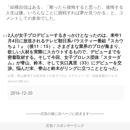
「結構自信はある」「断ったら後悔すると思った。後悔する
人生は嫌。いろんなことに挑戦すれば夢が見つかる」と、コ
メントしての参加でした。
2人が女子プロデビューするきっかけとなったのは、来年1
月4日に放送されるテレビ朝日系バラエティー番組『スカウ
ちょ！』（後11：15）。さまざまな業界のプロが集まり、
欲しい人材を実際にスカウトするもので、デビューまでを
密着取材する。そして今回、女子プロレス団体「スターダ
ム」が脊山、鈴木、そして矢口真里（33）にデビューを交
渉。悩んだ末、脊山と鈴木がリングに立つこととなった。
出典：
脊山麻理子＆鈴木奈々が女子プロレスデビュー 12・22後楽園ホールで
oricon ME inc.
2016-12-20
-----------------広告の後に次ページに続きます-----------------
広告 / スポンサーリンク