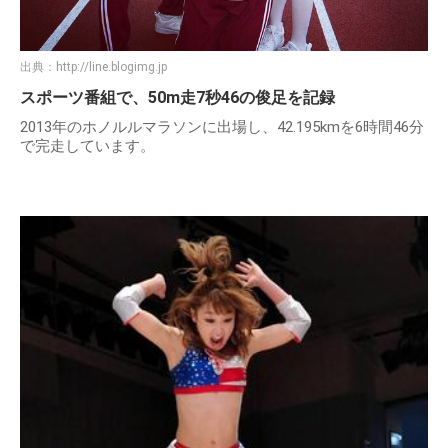
出典：
http://line.blogimg.jp
スポーツ番組で、50m走7秒46の俊足を記録
2013年のホノルルマラソンに出場し、42.195kmを6時間46分
で完走しています。