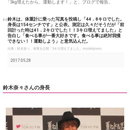
「3kg増えたから、運動します！」と、ブログで報告。
鈴木は、体重計に乗った写真を投稿し「44．8キロでした。
身長は154センチです」と公表。測定は久々だそうだが「前
回計った時は41．2キロでした！！3キロ増えてました」と
告白し「食べる事が一番大好きです。食べる事は絶対我慢
できない！！運動しよう」と意気込んだ。
出典：
鈴木奈々、体重を公開「3キロ増えてました」modelpress
2017.05.28
鈴木奈々さんの身長