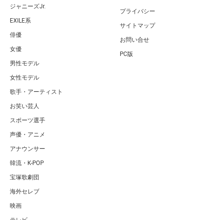
ジャニーズJr.
プライバシー
EXILE系
サイトマップ
俳優
お問い合せ
女優
PC版
男性モデル
女性モデル
歌手・アーティスト
お笑い芸人
スポーツ選手
声優・アニメ
アナウンサー
韓流・K-POP
宝塚歌劇団
海外セレブ
映画