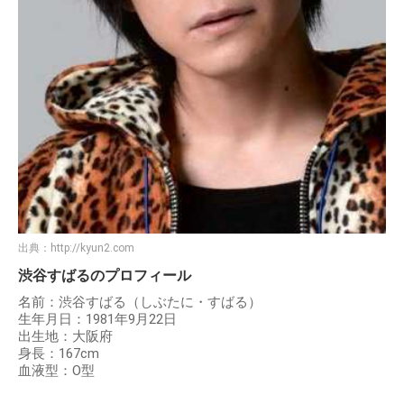
出典：
http://kyun2.com
渋谷すばるのプロフィール
名前：渋谷すばる（しぶたに・すばる）
生年月日：1981年9月22日
出生地：大阪府
身長：167cm
血液型：O型