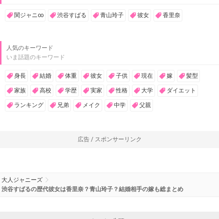
関ジャニ∞
渋谷すばる
青山玲子
彼女
香里奈
人気のキーワード
いま話題のキーワード
身長
結婚
体重
彼女
子供
現在
嫁
髪型
家族
高校
学歴
実家
性格
大学
ダイエット
ランキング
兄弟
メイク
中学
父親
広告 / スポンサーリンク
大人ジャニーズ
渋谷すばるの歴代彼女は香里奈？青山玲子？結婚相手の嫁も総まとめ