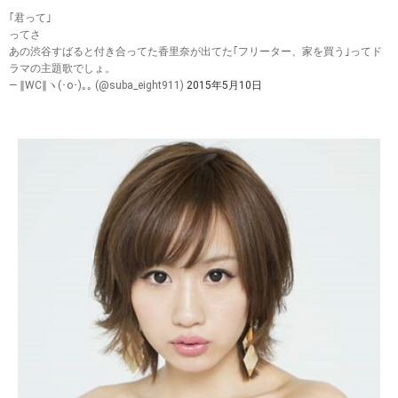
｢君って｣
ってさ
あの渋谷すばると付き合ってた香里奈が出てた｢フリーター、家を買う｣ってド
ラマの主題歌でしょ。
— ∥WC∥ヽ(･o･)｡｡ (@suba_eight911)
2015年5月10日