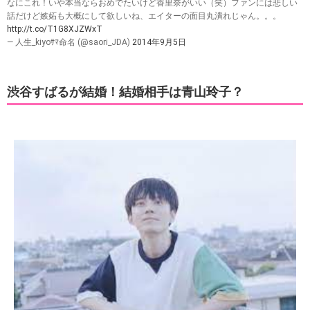
なにこれ！いや本当ならおめでたいけど香里奈がいい（笑）ファンには悲しい
話だけど嫉妬も大概にして欲しいね、エイターの面目丸潰れじゃん。。。
http://t.co/T1G8XJZWxT
— 人生_kiyoｻﾏ命名 (@saori_JDA)
2014年9月5日
渋谷すばるが結婚！結婚相手は青山玲子？