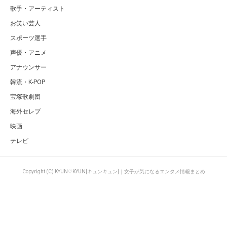
歌手・アーティスト
お笑い芸人
スポーツ選手
声優・アニメ
アナウンサー
韓流・K-POP
宝塚歌劇団
海外セレブ
映画
テレビ
Copyright (C) KYUN♡KYUN[キュンキュン]｜女子が気になるエンタメ情報まとめ