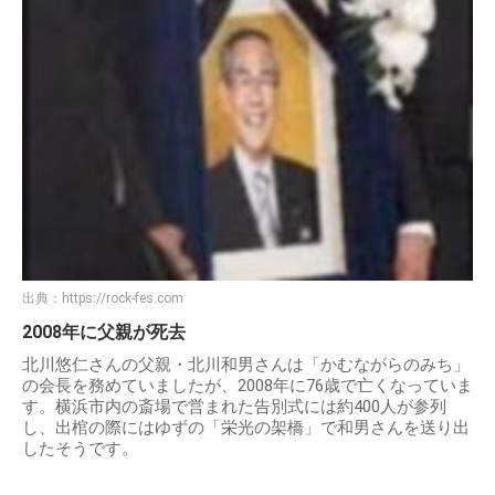
出典：
https://rock-fes.com
2008年に父親が死去
北川悠仁さんの父親・北川和男さんは「かむながらのみち」
の会長を務めていましたが、2008年に76歳で亡くなっていま
す。横浜市内の斎場で営まれた告別式には約400人が参列
し、出棺の際にはゆずの「栄光の架橋」で和男さんを送り出
したそうです。