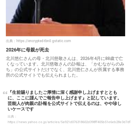
出典：
https://encrypted-tbn0.gstatic.com
2026年に母親が死去
北川悠仁さんの母・北川慈敬さんは、2026年4月に88歳で亡
くなっています。北川慈敬さんの訃報は、「かむながらのみ
ち」の公式サイトだけでなく、北川悠仁さんが所属する事務
所の公式サイトでも伝えられました。
『生前賜りましたご厚情に深く感謝申し上げますととも
に、ここに謹んでご報告申し上げます』と記しています。
芸能人が肉親の訃報を公式サイトで伝えるのは、やや珍し
いケースです
出典：
https://news.yahoo.co.jp/articles/5a921d076318602d398ff405b51e6eb28e3d7df