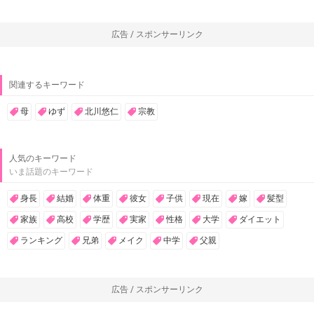
広告 / スポンサーリンク
関連するキーワード
母
ゆず
北川悠仁
宗教
人気のキーワード
いま話題のキーワード
身長
結婚
体重
彼女
子供
現在
嫁
髪型
家族
高校
学歴
実家
性格
大学
ダイエット
ランキング
兄弟
メイク
中学
父親
広告 / スポンサーリンク