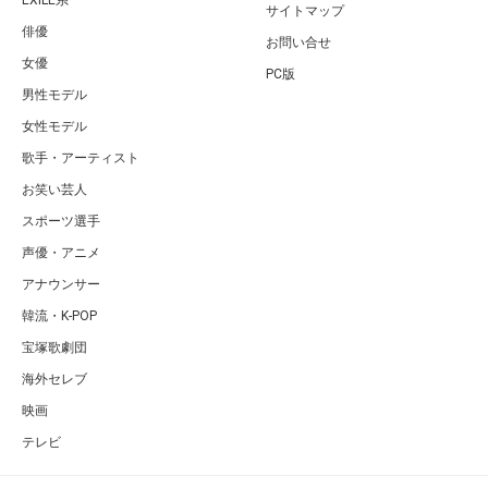
サイトマップ
俳優
お問い合せ
女優
PC版
男性モデル
女性モデル
歌手・アーティスト
お笑い芸人
スポーツ選手
声優・アニメ
アナウンサー
韓流・K-POP
宝塚歌劇団
海外セレブ
映画
テレビ