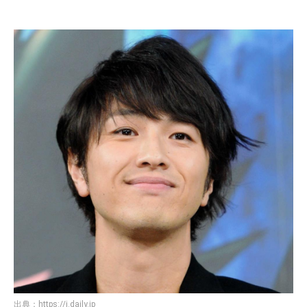
出典：
https://i.daily.jp