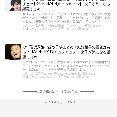
まとめ | KYUN♡KYUN[キュンキュン]｜女子が気になる
話題まとめ
爽やかイケメンのイメージが強いゆずの北川悠仁さんに黒歴史
があった！？俳優として活動していた過去について調査してみ
ました。現在までのイケメン画像もご紹介しています！
出典：ゆず北川悠仁の過去は黒歴史？現在のイケメン画像もまとめ |
KYUN♡KYUN[キュンキュン]｜女子が気になる話題まとめ
ゆず岩沢厚治の嫁や子供まとめ！結婚相手の画像はあ
る？ | KYUN♡KYUN[キュンキュン]｜女子が気になる話
題まとめ
国民的フォークデュオ、ゆずの岩沢厚治の気になる結婚相手や
子供についてまとめました！岩沢厚治さんの嫁はどんな方なの
か、結婚エピソードから現在まで調査しました。
出典：ゆず岩沢厚治の嫁や子供まとめ！結婚相手の画像はある？ |
KYUN♡KYUN[キュンキュン]｜女子が気になる話題まとめ
-----------------広告の後に次ページに続きます-----------------
広告 / スポンサーリンク