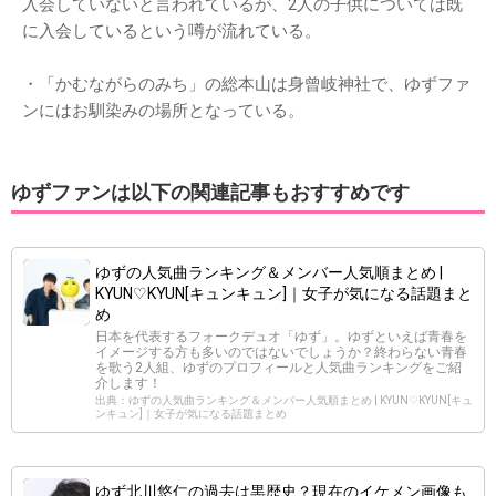
入会していないと言われているが、2人の子供については既
に入会しているという噂が流れている。
・「かむながらのみち」の総本山は身曾岐神社で、ゆずファ
ンにはお馴染みの場所となっている。
ゆずファンは以下の関連記事もおすすめです
ゆずの人気曲ランキング＆メンバー人気順まとめ |
KYUN♡KYUN[キュンキュン]｜女子が気になる話題まと
め
日本を代表するフォークデュオ「ゆず」。ゆずといえば青春を
イメージする方も多いのではないでしょうか？終わらない青春
を歌う2人組、ゆずのプロフィールと人気曲ランキングをご紹
介します！
出典：ゆずの人気曲ランキング＆メンバー人気順まとめ | KYUN♡KYUN[キュ
ンキュン]｜女子が気になる話題まとめ
ゆず北川悠仁の過去は黒歴史？現在のイケメン画像も