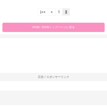
|<<
<
1
2
KYUN♡KYUNトップページに戻る
広告 / スポンサーリンク