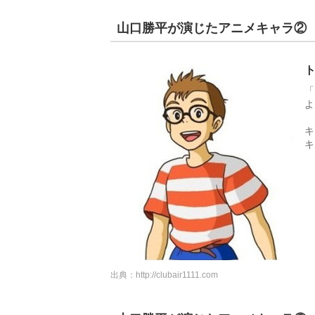
山口勝平が演じたアニメキャラ②
「
よ
キ
キ
出典：
http://clubair1111.com