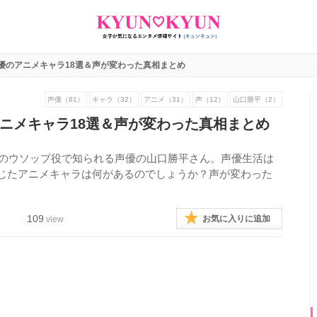
優のアニメキャラ18選＆声が変わった真相まとめ
声優（81）
キャラ（32）
アニメ（31）
声（12）
山口勝平（2）
ニメキャラ18選＆声が変わった真相まとめ
CEのウソップ役で知られる声優の山口勝平さん。声優生活は
演じたアニメキャラは何があるのでしょうか？声が変わった
。
109
お気に入りに追加
view