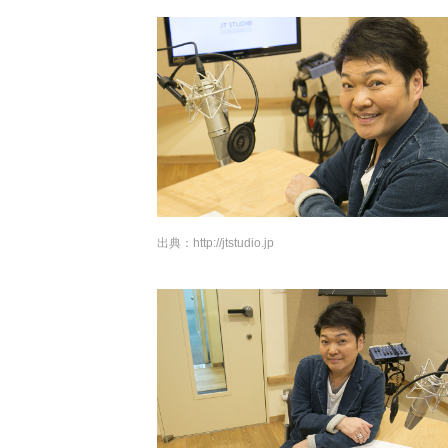
出典：
http://jtstudio.jp