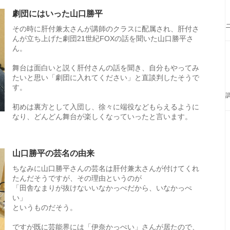
劇団にはいった山口勝平
その時に肝付兼太さんが講師のクラスに配属され、肝付さ
んが立ち上げた劇団21世紀FOXの話を聞いた山口勝平さ
ん。
舞台は面白いと説く肝付さんの話を聞き、自分もやってみ
たいと思い「劇団に入れてください」と直談判したそうで
す。
初めは裏方として入団し、徐々に端役などもらえるように
なり、どんどん舞台が楽しくなっていったと言います。
山口勝平の芸名の由来
ちなみに山口勝平さんの芸名は肝付兼太さんが付けてくれ
たんだそうですが、その理由というのが
「田舎なまりが抜けないいなかっぺだから、いなかっぺ
い」
というものだそう。
ですが既に芸能界には「伊奈かっぺい」さんが居たので、