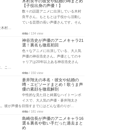
木村良平の彼女や結婚の噂まとめ
【子役出身の声優！】
数々の話題アニメに出演している木村
良平さん。もともとは子役から活動し
ている芸歴の長い声優さんです。そん
な木村…
ririto
/ 134 view
神谷浩史が声優のアニメキャラ21
選！裏名も徹底初回
色々なアニメに出演している、大人気
声優の神谷浩史さん。声優としてのキ
ャリアは20年以上ある神谷浩史さん
は、こ…
ririto
/ 150 view
蒼井翔太の本名・彼女や結婚の
噂・エピソードまとめ！歌うま声
優の素顔を徹底解剖
中性的な見た目と綺麗なハイトーンボ
イスで、大人気の声優・蒼井翔太さ
ん。彼が声優を目指すまでにはどんな道のりが…
ririto
/ 181 view
島崎信長が声優のアニメキャラ16
選＆裏名や歌い手だった過去まと
め