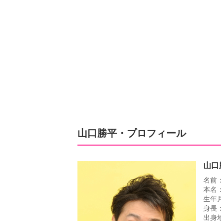
山口勝平・プロフィール
山口
名前
本名
生年月
身長：
出身