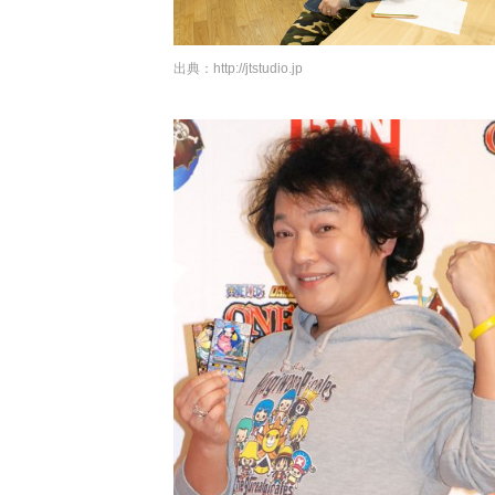
出典：
http://jtstudio.jp