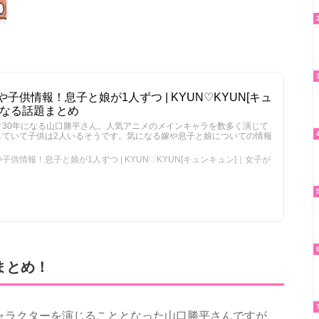
供情報！息子と娘が1人ずつ | KYUN♡KYUN[キュ
になる話題まとめ
30年になる山口勝平さん。人気アニメのメインキャラを数多く演じて
していて子供は2人いるそうです。気になる嫁や息子と娘についての情報
供情報！息子と娘が1人ずつ | KYUN♡KYUN[キュンキュン]｜女子が
まとめ！
ャラクターを演じることとなった山口勝平さんですが、