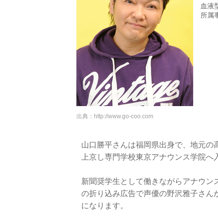
血液
所属
出典：
http://www.go-coo.com
山口勝平さんは福岡県出身で、地元の
上京し専門学校東京アナウンス学院へ
新聞奨学生として働きながらアナウン
の折り込み広告で声優の野沢雅子さん
になります。