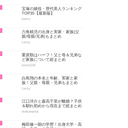
2
宝塚の娘役・歴代美人ランキング
TOP35【最新版】
kent.n
3
六角精児の出身と実家・家族(父
親/母親/兄弟)もまとめ
Luccy
4
栗原類はハーフ！父と母＆兄弟な
ど家族について総まとめ
tomo1234
5
白鳥翔の本名と年齢、実家と家
族！父親・母親・兄弟もまとめ
Luccy
6
江口洋介と森高千里が離婚？子供
＆馴れ初めから現在まで総まとめ
rirakumama
7
梅田修一朗の学歴！出身大学・高