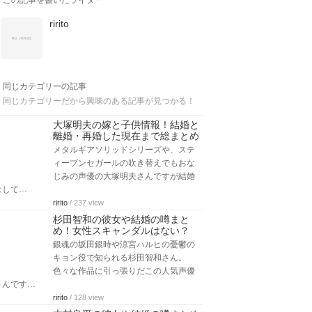
この記事を書いたライター
ririto
同じカテゴリーの記事
同じカテゴリーだから興味のある記事が見つかる！
大塚明夫の嫁と子供情報！結婚と
離婚・再婚した現在まで総まとめ
メタルギアソリッドシリーズや、ステ
ィーブンセガールの吹き替えでもおな
じみの声優の大塚明夫さんですが結婚
はして…
ririto
/ 237 view
杉田智和の彼女や結婚の噂まと
め！女性スキャンダルはない？
銀魂の坂田銀時や涼宮ハルヒの憂鬱の
キョン役で知られる杉田智和さん。
色々な作品に引っ張りだこの人気声優
さんです…
ririto
/ 128 view