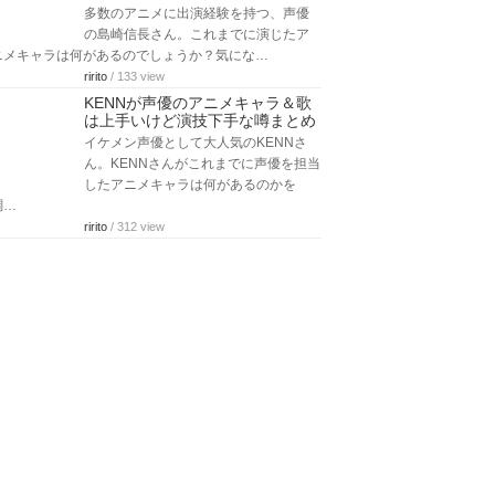
多数のアニメに出演経験を持つ、声優
の島崎信長さん。これまでに演じたア
ニメキャラは何があるのでしょうか？気にな…
ririto
/ 133 view
KENNが声優のアニメキャラ＆歌
は上手いけど演技下手な噂まとめ
イケメン声優として大人気のKENNさ
ん。KENNさんがこれまでに声優を担当
したアニメキャラは何があるのかを
調…
ririto
/ 312 view