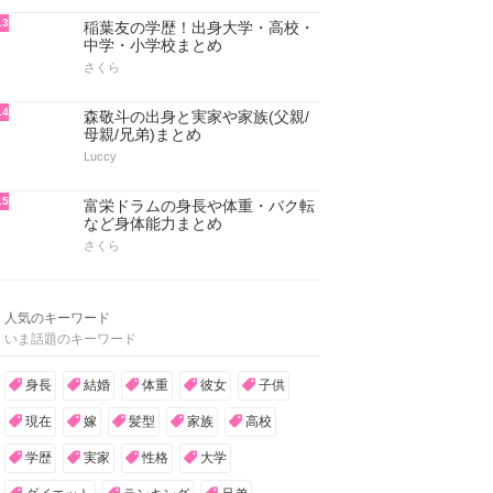
13
稲葉友の学歴！出身大学・高校・
中学・小学校まとめ
さくら
14
森敬斗の出身と実家や家族(父親/
母親/兄弟)まとめ
Luccy
15
富栄ドラムの身長や体重・バク転
など身体能力まとめ
さくら
人気のキーワード
いま話題のキーワード
身長
結婚
体重
彼女
子供
現在
嫁
髪型
家族
高校
学歴
実家
性格
大学