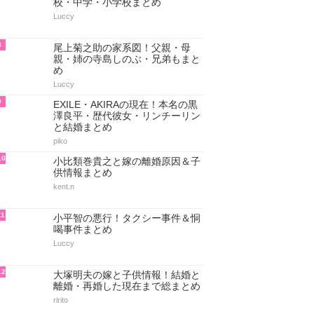
校・中学・小学校まとめ
Luccy
8
尾上菊之助の家系図！父親・母
親・姉の寺島しのぶ・兄弟もまと
め
Luccy
9
EXILE・AKIRAの現在！本名の黒
澤良平・歴代彼女・リンチーリン
と結婚まとめ
piko
10
小比類巻貴之と嫁の離婚原因＆子
供情報まとめ
kent.n
11
小平智の悪行！タクシー事件＆恫
喝事件まとめ
Luccy
12
大塚明夫の嫁と子供情報！結婚と
離婚・再婚した現在まで総まとめ
ririto