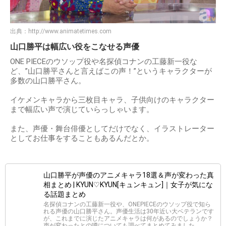
出典：
http://www.animatetimes.com
山口勝平は幅広い役をこなせる声優
ONE PIECEのウソップ役や名探偵コナンの工藤新一役な
ど、”山口勝平さんと言えばこの声！”というキャラクターが
多数の山口勝平さん。
イケメンキャラから三枚目キャラ、子供向けのキャラクター
まで幅広い声で演じていらっしゃいます。
また、声優・舞台俳優としてだけでなく、イラストレーター
としてお仕事をすることもあるんだとか。
山口勝平が声優のアニメキャラ18選＆声が変わった真
相まとめ | KYUN♡KYUN[キュンキュン]｜女子が気にな
る話題まとめ
名探偵コナンの工藤新一役や、ONEPIECEのウソップ役で知ら
れる声優の山口勝平さん。声優生活は30年近い大ベテランです
が、これまでに演じたアニメキャラは何があるのでしょうか？
声が変わったとの噂についても調べてまとめてみました。