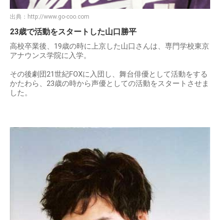
出典：
http://www.go-coo.com
23歳で活動をスタートした山口勝平
高校卒業後、19歳の時に上京した山口さんは、専門学校東京
アナウンス学院に入学。
その後劇団21世紀FOXに入団し、舞台俳優として活動をする
かたわら、23歳の時から声優としての活動をスタートさせま
した。