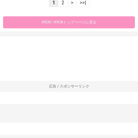
1
2
>
>>|
KYUN♡KYUNトップページに戻る
広告 / スポンサーリンク