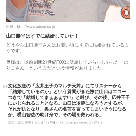
出典：
http://www.oricon.co.jp
山口勝平はすでに結婚していた！
どうやら山口勝平さんはお若い頃にすでに結婚されているよ
うです。
奥様は、以前劇団21世紀FOXに所属していらっしゃった「の
りこさん」という方だという情報がありました。
文化放送の『広井王子のマルチ天丼』にてリスナーから
「結婚しているのか」という質問がきた際に山口はエコー
つきで「結婚してまぁぁぁす!!!」と叫び、その後、広井王子
にいじられることとなる。山口は冷静になろうとするが、
それが仇となり、奥さんの名前を言ってしまいそうになる
が、横山智佐の助け舟で、その場を救われる。
出典：
山口勝平 | らんま1/2 Wiki | Fandom powered by Wikia