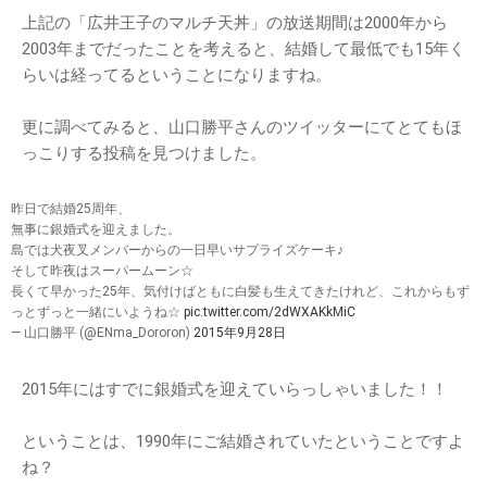
上記の「広井王子のマルチ天丼」の放送期間は2000年から
2003年までだったことを考えると、結婚して最低でも15年く
らいは経ってるということになりますね。
更に調べてみると、山口勝平さんのツイッターにてとてもほ
っこりする投稿を見つけました。
昨日で結婚25周年、
無事に銀婚式を迎えました。
島では犬夜叉メンバーからの一日早いサプライズケーキ♪
そして昨夜はスーパームーン☆
長くて早かった25年、気付けばともに白髪も生えてきたけれど、これからもず
っとずっと一緒にいようね☆
pic.twitter.com/2dWXAKkMiC
— 山口勝平 (@ENma_Dororon)
2015年9月28日
2015年にはすでに銀婚式を迎えていらっしゃいました！！
ということは、1990年にご結婚されていたということですよ
ね？