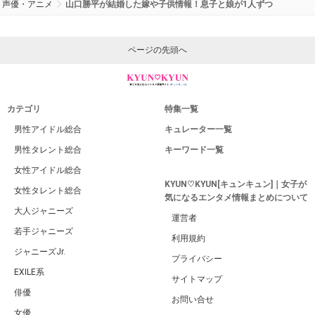
声優・アニメ
山口勝平が結婚した嫁や子供情報！息子と娘が1人ずつ
ページの先頭へ
カテゴリ
特集一覧
男性アイドル総合
キュレーター一覧
男性タレント総合
キーワード一覧
女性アイドル総合
KYUN♡KYUN[キュンキュン]｜女子が
女性タレント総合
気になるエンタメ情報まとめについて
大人ジャニーズ
運営者
若手ジャニーズ
利用規約
ジャニーズJr.
プライバシー
EXILE系
サイトマップ
俳優
お問い合せ
女優