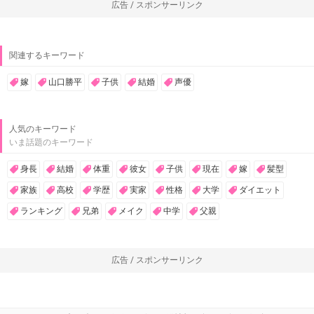
広告 / スポンサーリンク
関連するキーワード
嫁
山口勝平
子供
結婚
声優
人気のキーワード
いま話題のキーワード
身長
結婚
体重
彼女
子供
現在
嫁
髪型
家族
高校
学歴
実家
性格
大学
ダイエット
ランキング
兄弟
メイク
中学
父親
広告 / スポンサーリンク