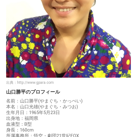
出典：
http://www.gpara.com
山口勝平のプロフィール
名前：山口勝平(やまぐち・かっぺい)
本名：山口光雄(やまぐち・みつお)
生年月日：1965年5月23日
出身地：福岡県
血液型：B型
身長：160cm
所属事務所：悟空・劇団21世紀FOX