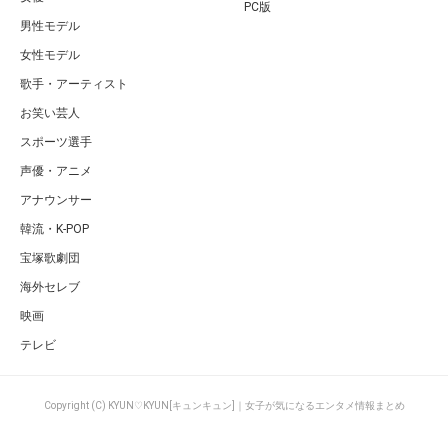
PC版
男性モデル
女性モデル
歌手・アーティスト
お笑い芸人
スポーツ選手
声優・アニメ
アナウンサー
韓流・K-POP
宝塚歌劇団
海外セレブ
映画
テレビ
Copyright (C) KYUN♡KYUN[キュンキュン]｜女子が気になるエンタメ情報まとめ