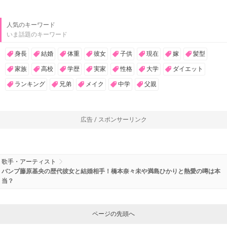
人気のキーワード
いま話題のキーワード
身長
結婚
体重
彼女
子供
現在
嫁
髪型
家族
高校
学歴
実家
性格
大学
ダイエット
ランキング
兄弟
メイク
中学
父親
広告 / スポンサーリンク
歌手・アーティスト
バンプ藤原基央の歴代彼女と結婚相手！橋本奈々未や満島ひかりと熱愛の噂は本
当？
ページの先頭へ