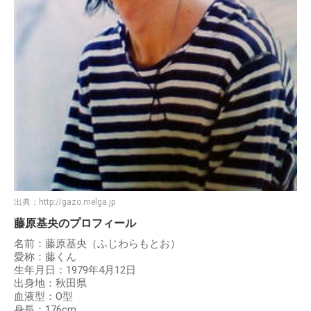
出典：
http://gazo.melga.jp
藤原基央のプロフィール
名前：藤原基央（ふじわらもとお）
愛称：藤くん
生年月日：1979年4月12日
出身地：秋田県
血液型：O型
身長：176cm