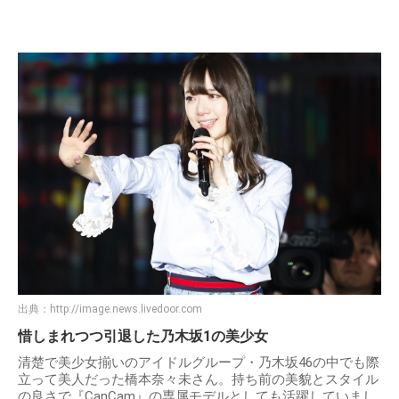
出典：
http://image.news.livedoor.com
惜しまれつつ引退した乃木坂1の美少女
清楚で美少女揃いのアイドルグループ・乃木坂46の中でも際
立って美人だった橋本奈々未さん。持ち前の美貌とスタイル
の良さで『CanCam』の専属モデルとしても活躍していまし