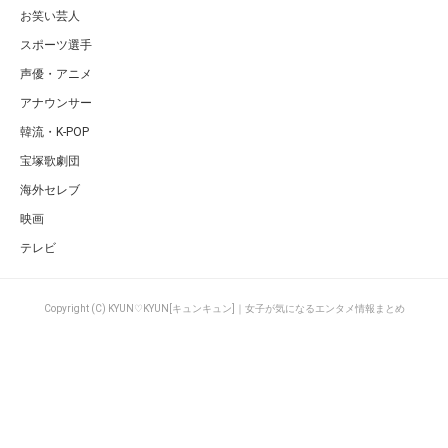
お笑い芸人
スポーツ選手
声優・アニメ
アナウンサー
韓流・K-POP
宝塚歌劇団
海外セレブ
映画
テレビ
Copyright (C) KYUN♡KYUN[キュンキュン]｜女子が気になるエンタメ情報まとめ