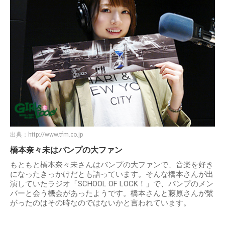
出典：
http://www.tfm.co.jp
橋本奈々未はバンプの大ファン
もともと橋本奈々未さんはバンプの大ファンで、音楽を好き
になったきっかけだとも語っています。そんな橋本さんが出
演していたラジオ「SCHOOL OF LOCK！」で、パンプのメン
バーと会う機会があったようです。橋本さんと藤原さんが繋
がったのはその時なのではないかと言われています。