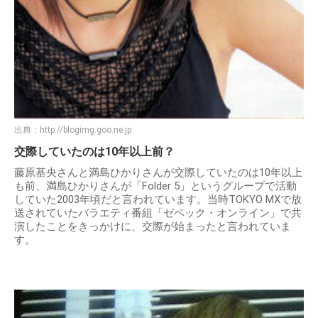
出典：
http://blogimg.goo.ne.jp
交際していたのは10年以上前？
藤原基央さんと満島ひかりさんが交際していたのは10年以上
も前、満島ひかりさんが「Folder 5」というグループで活動
していた2003年頃だと言われています。当時TOKYO MXで放
送されていたバラエティ番組「ゼベック・オンライン」で共
演したことをきっかけに、交際が始まったと言われていま
す。