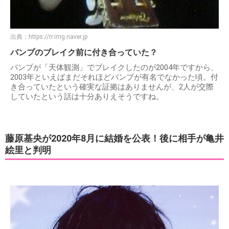
出典：
https://rr.img.naver.jp
バンプのブレイク前に付き合っていた？
バンプが「天体観測」でブレイクしたのが2004年ですから、
2003年といえばまだそれほどバンプが有名でなかった頃。付
き合っていたという確実な証拠はありませんが、2人が交際
していたという話は十分ありえそうですね。
藤原基央が2020年8月に結婚を公表！後に相手が亀井
絵里と判明