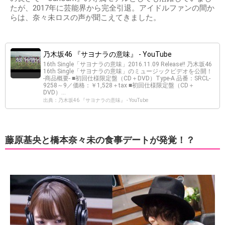
たが、2017年に芸能界から完全引退。アイドルファンの間か
らは、奈々未ロスの声が聞こえてきました。
乃木坂46 『サヨナラの意味』 - YouTube
16th Single「サヨナラの意味」2016.11.09 Release!! 乃木坂46
16th Single「サヨナラの意味」のミュージックビデオを公開！
-商品概要- ■初回仕様限定盤（CD＋DVD）Type-A 品番：SRCL-
9258～9／価格：￥1,528＋tax ■初回仕様限定盤（CD＋
DVD）...
出典：乃木坂46 『サヨナラの意味』 - YouTube
藤原基央と橋本奈々未の食事デートが発覚！？