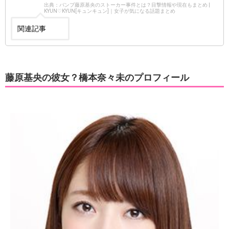
出典：バンプ藤原基央のストーカー事件とは？目撃情報や現在もまとめ |
KYUN♡KYUN[キュンキュン]｜女子が気になる話題まとめ
関連記事
藤原基央の彼女？橋本奈々未のプロフィール