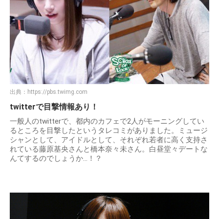
出典：
https://pbs.twimg.com
twitterで目撃情報あり！
一般人のtwitterで、都内のカフェで2人がモーニングしてい
るところを目撃したというタレコミがありました。ミュージ
シャンとして、アイドルとして、それぞれ若者に高く支持さ
れている藤原基央さんと橋本奈々未さん。白昼堂々デートな
んてするのでしょうか…！？