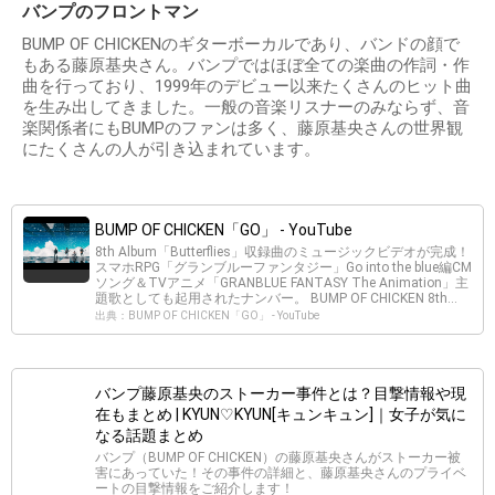
バンプのフロントマン
BUMP OF CHICKENのギターボーカルであり、バンドの顔で
もある藤原基央さん。バンプではほぼ全ての楽曲の作詞・作
曲を行っており、1999年のデビュー以来たくさんのヒット曲
を生み出してきました。一般の音楽リスナーのみならず、音
楽関係者にもBUMPのファンは多く、藤原基央さんの世界観
にたくさんの人が引き込まれています。
BUMP OF CHICKEN「GO」 - YouTube
8th Album「Butterflies」収録曲のミュージックビデオが完成！
スマホRPG「グランブルーファンタジー」Go into the blue編CM
ソング＆TVアニメ「GRANBLUE FANTASY The Animation」主
題歌としても起用されたナンバー。 BUMP OF CHICKEN 8th...
出典：BUMP OF CHICKEN「GO」 - YouTube
バンプ藤原基央のストーカー事件とは？目撃情報や現
在もまとめ | KYUN♡KYUN[キュンキュン]｜女子が気に
なる話題まとめ
バンプ（BUMP OF CHICKEN）の藤原基央さんがストーカー被
害にあっていた！その事件の詳細と、藤原基央さんのプライベ
ートの目撃情報をご紹介します！