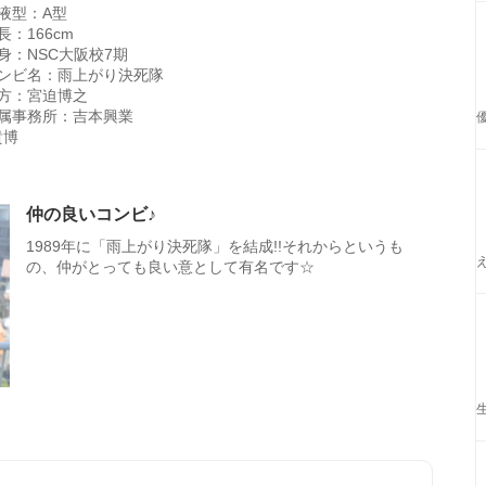
液型：A型
長：166cm
身：NSC大阪校7期
ンビ名：雨上がり決死隊
方：宮迫博之
属事務所：吉本興業
貴博
仲の良いコンビ♪
1989年に「雨上がり決死隊」を結成!!それからというも
の、仲がとっても良い意として有名です☆