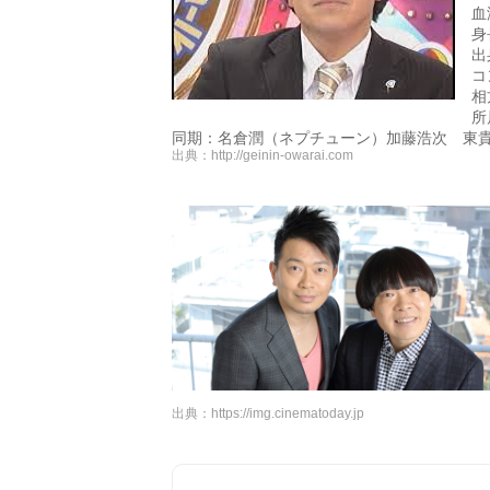
血
身
出
コ
相
所
同期：名倉潤（ネプチューン）加藤浩次 東
出典：
http://geinin-owarai.com
出典：
https://img.cinematoday.jp