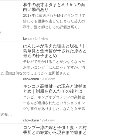
和牛の漫才ネタまとめ！5つの面
白い動画あり
2017年に放送されたM-1グランプリで
惜しくも優勝を逃してしまった芸人の
和牛。漫才師としての評価は高く、
優…
kent.n
/ 144 view
はんにゃが消えた理由と現在！川
島章良と金田哲が干された原因と
最近の様子まとめ
テレビで見かけることが少なくなった
お笑いコンビ「はんにゃ」ですが、消
えた理由は何なのでしょうか？金田哲さんと…
chokokuru
/ 200 view
キンコメ高橋健一の現在と逮捕ま
とめ｜制服を盗んだその後とは
コンビ、キングオブコメディの高橋健
一さんが逮捕されたというショッキン
グな事件がありました。なんと女子高
生の制…
chokokuru
/ 224 view
ロンブー淳の嫁と子供！妻・西村
香那との結婚から現在まで総まと