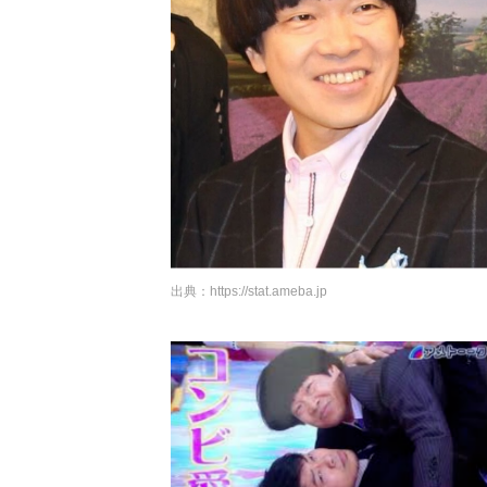
出典：
https://stat.ameba.jp