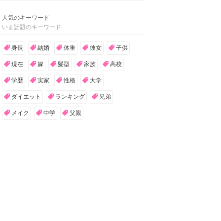
人気のキーワード
いま話題のキーワード
身長
結婚
体重
彼女
子供
現在
嫁
髪型
家族
高校
学歴
実家
性格
大学
ダイエット
ランキング
兄弟
メイク
中学
父親