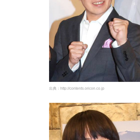
出典：
http://contents.oricon.co.jp