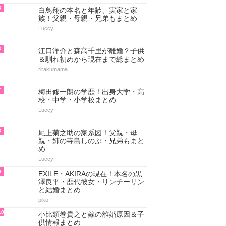
5
白鳥翔の本名と年齢、実家と家
族！父親・母親・兄弟もまとめ
Luccy
6
江口洋介と森高千里が離婚？子供
＆馴れ初めから現在まで総まとめ
rirakumama
7
梅田修一朗の学歴！出身大学・高
校・中学・小学校まとめ
Luccy
8
尾上菊之助の家系図！父親・母
親・姉の寺島しのぶ・兄弟もまと
め
Luccy
9
EXILE・AKIRAの現在！本名の黒
澤良平・歴代彼女・リンチーリン
と結婚まとめ
piko
10
小比類巻貴之と嫁の離婚原因＆子
供情報まとめ