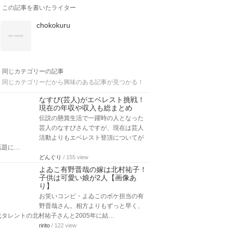
この記事を書いたライター
chokokuru
同じカテゴリーの記事
同じカテゴリーだから興味のある記事が見つかる！
なすび(芸人)がエベレスト挑戦！
現在の年収や収入も総まとめ
伝説の懸賞生活で一躍時の人となった
芸人のなすびさんですが、現在は芸人
活動よりもエベレスト登頂についてが
話題に…
どんぐり
/ 155 view
よゐこ有野晋哉の嫁は北村祐子！
子供は可愛い娘が2人【画像あ
り】
お笑いコンビ・よゐこのボケ担当の有
野晋哉さん。相方よりもずっと早く、
元タレントの北村祐子さんと2005年に結…
ririto
/ 122 view