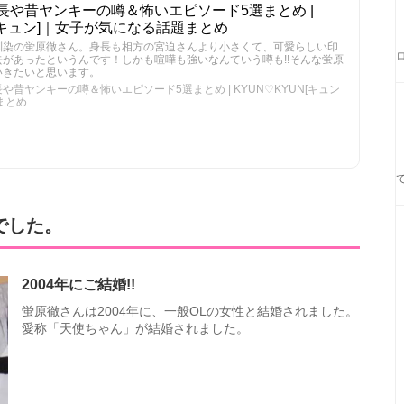
長や昔ヤンキーの噂＆怖いエピソード5選まとめ |
ュンキュン]｜女子が気になる話題まとめ
馴染の蛍原徹さん。身長も相方の宮迫さんより小さくて、可愛らしい印
があったというんです！しかも喧嘩も強いなんていう噂も!!そんな蛍原
いきたいと思います。
昔ヤンキーの噂＆怖いエピソード5選まとめ | KYUN♡KYUN[キュン
まとめ
でした。
2004年にご結婚!!
蛍原徹さんは2004年に、一般OLの女性と結婚されました。
愛称「天使ちゃん」が結婚されました。