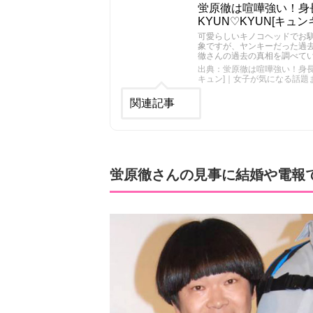
蛍原徹は喧嘩強い！身
KYUN♡KYUN[キ
可愛らしいキノコヘッドでお
象ですが、ヤンキーだった過去
徹さんの過去の真相を調べて
出典：蛍原徹は喧嘩強い！身長や
キュン]｜女子が気になる話題
関連記事
蛍原徹さんの見事に結婚や電報