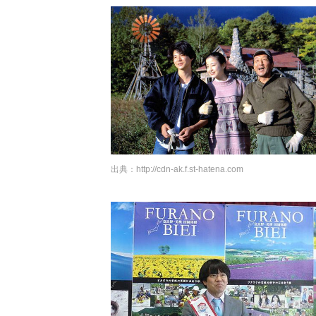
出典：
http://cdn-ak.f.st-hatena.com