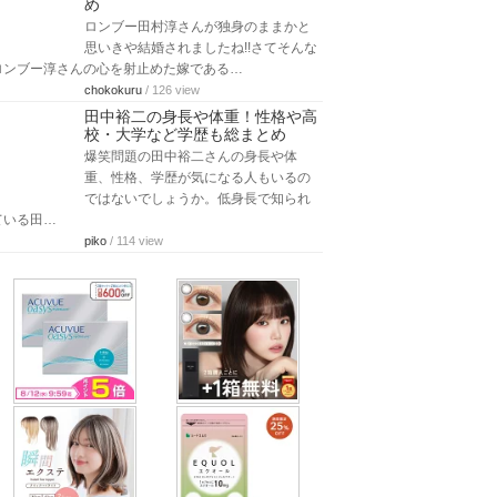
め
ロンブー田村淳さんが独身のままかと
思いきや結婚されましたね!!さてそんな
ロンブー淳さんの心を射止めた嫁である…
chokokuru
/ 126 view
田中裕二の身長や体重！性格や高
校・大学など学歴も総まとめ
爆笑問題の田中裕二さんの身長や体
重、性格、学歴が気になる人もいるの
ではないでしょうか。低身長で知られ
ている田…
piko
/ 114 view