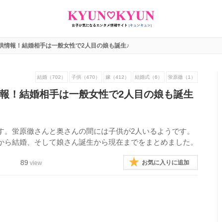
供情報！結婚相手は一般女性で2人目の娘も誕生♪
結婚（702）
子供（470）
嫁（412）
結婚式（6）
蛍原徹（1）
報！結婚相手は一般女性で2人目の娘も誕生
す。蛍原徹さんと奥さんの間には子供が2人いるようです。
から結婚、そして娘さん誕生から現在までをまとめました。
89
お気に入りに追加
view