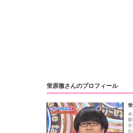
蛍原徹さんのプロフィール
蛍
本
愛
生
出