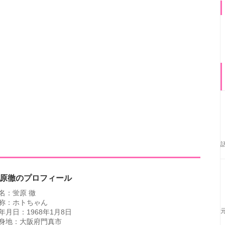
原徹のプロフィール
名：蛍原 徹
称：ホトちゃん
年月日：1968年1月8日
身地：大阪府門真市