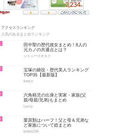
アクセスランキング
人気のあるまとめランキング
1
田中聖の歴代彼女まとめ！8人の
元カノの共通点とは？
ジャニーズオタク
2
宝塚の娘役・歴代美人ランキング
TOP35【最新版】
kent.n
3
六角精児の出身と実家・家族(父
親/母親/兄弟)もまとめ
Luccy
4
栗原類はハーフ！父と母＆兄弟な
ど家族について総まとめ
tomo1234