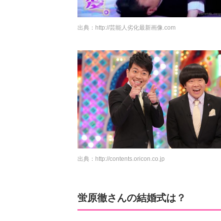
出典：
http://芸能人劣化最新画像.com
出典：
http://contents.oricon.co.jp
蛍原徹さんの結婚式は？