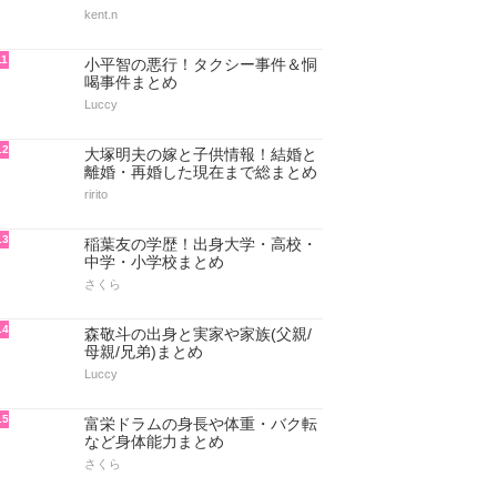
kent.n
11
小平智の悪行！タクシー事件＆恫
喝事件まとめ
Luccy
12
大塚明夫の嫁と子供情報！結婚と
離婚・再婚した現在まで総まとめ
ririto
13
稲葉友の学歴！出身大学・高校・
中学・小学校まとめ
さくら
14
森敬斗の出身と実家や家族(父親/
母親/兄弟)まとめ
Luccy
15
富栄ドラムの身長や体重・バク転
など身体能力まとめ
さくら