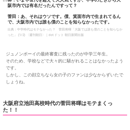
林：いまや世代を超えて大人気ですが、中学のときから大
阪市内では有名だったんですって？
菅田：あ、それはウソです。僕、箕面市内で生まれてるん
で、大阪市内では誰も僕のことを知らなかったです。
出典：
中学時代はモテなかった？ 菅田将暉「大阪では誰も僕のことを知らなか
った」 (1/2) 〈週刊朝日〉｜dot.ドット 朝日新聞出版
ジュノンボーイの最終審査に残ったのが中学三年生。
そのため、学校などで大々的に騒がれることはなかったよう
です。
しかし、この顔立ちなら女の子のファンは少なからずいたで
しょうね。
大阪府立池田高校時代の菅田将暉はモテまくっ
た！！