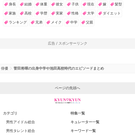
身長
結婚
体重
彼女
子供
現在
嫁
髪型
家族
高校
学歴
実家
性格
大学
ダイエット
ランキング
兄弟
メイク
中学
父親
広告 / スポンサーリンク
俳優
菅田将暉の出身中学や池田高校時代のエピソードまとめ
ページの先頭へ
カテゴリ
特集一覧
男性アイドル総合
キュレーター一覧
男性タレント総合
キーワード一覧