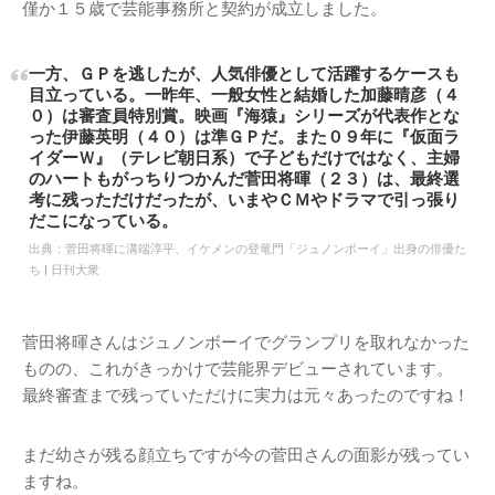
僅か１５歳で芸能事務所と契約が成立しました。
一方、ＧＰを逃したが、人気俳優として活躍するケースも
目立っている。一昨年、一般女性と結婚した加藤晴彦（４
０）は審査員特別賞。映画『海猿』シリーズが代表作とな
った伊藤英明（４０）は準ＧＰだ。また０９年に『仮面ラ
イダーＷ』（テレビ朝日系）で子どもだけではなく、主婦
のハートもがっちりつかんだ菅田将暉（２３）は、最終選
考に残っただけだったが、いまやＣＭやドラマで引っ張り
だこになっている。
出典：
菅田将暉に溝端淳平、イケメンの登竜門「ジュノンボーイ」出身の俳優た
ち | 日刊大衆
菅田将暉さんはジュノンボーイでグランプリを取れなかった
ものの、これがきっかけで芸能界デビューされています。
最終審査まで残っていただけに実力は元々あったのですね！
まだ幼さが残る顔立ちですが今の菅田さんの面影が残ってい
ますね。