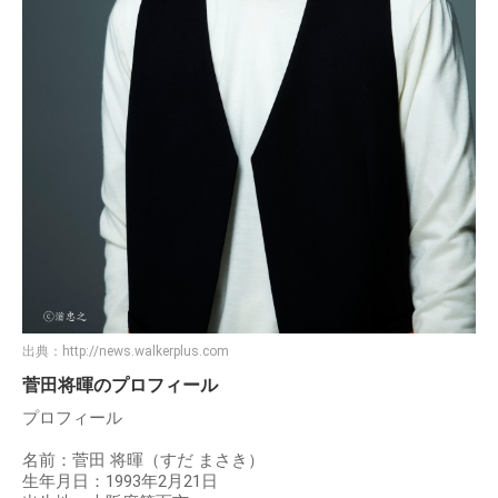
出典：
http://news.walkerplus.com
菅田将暉のプロフィール
プロフィール
名前：菅田 将暉（すだ まさき）
生年月日：1993年2月21日