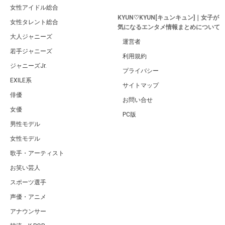
女性アイドル総合
KYUN♡KYUN[キュンキュン]｜女子が
女性タレント総合
気になるエンタメ情報まとめについて
大人ジャニーズ
運営者
若手ジャニーズ
利用規約
ジャニーズJr.
プライバシー
EXILE系
サイトマップ
俳優
お問い合せ
女優
PC版
男性モデル
女性モデル
歌手・アーティスト
お笑い芸人
スポーツ選手
声優・アニメ
アナウンサー