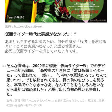
出典：
http://c.blog.xuite.net
仮面ライダー時代は実感がなかった！？
あまりも早すぎる出演のため、自分自身が「役者」を演じる
ということに実感がなかったと語る菅田さん。
必死に仮面ライダーを演じていたようです。
そんな菅田は、2009年に特撮「仮面ライダーW」でのデビ
ュー当初も回顧。「高校生のとき急に『君は仮面ライダー
だ』って言われて…（笑）。『いやいや冗談だろう』なんて
思いつつ。でも放映されてるし。目の前のちびっこを見る
と、本気でやらなきゃなあ、なんてことをもちろん思いな
がら最初は始めました」と駆け出し当初の思いも告白し
た。
出典：
菅田将暉「パニックというか…」自身が変わったキッカケ、駆け出し当初
の思いを告白 - モデルプレス