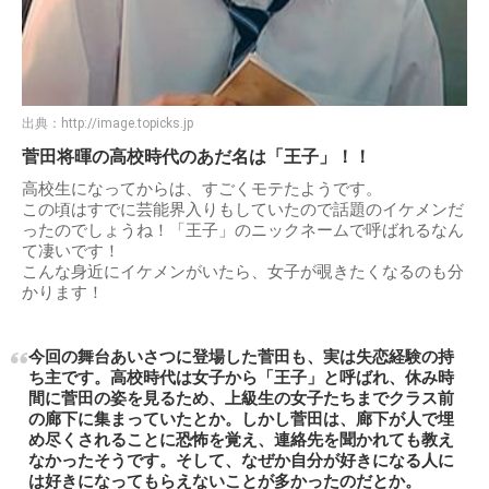
出典：
http://image.topicks.jp
菅田将暉の高校時代のあだ名は「王子」！！
高校生になってからは、すごくモテたようです。
この頃はすでに芸能界入りもしていたので話題のイケメンだ
ったのでしょうね！「王子」のニックネームで呼ばれるなん
て凄いです！
こんな身近にイケメンがいたら、女子が覗きたくなるのも分
かります！
今回の舞台あいさつに登場した菅田も、実は失恋経験の持
ち主です。高校時代は女子から「王子」と呼ばれ、休み時
間に菅田の姿を見るため、上級生の女子たちまでクラス前
の廊下に集まっていたとか。しかし菅田は、廊下が人で埋
め尽くされることに恐怖を覚え、連絡先を聞かれても教え
なかったそうです。そして、なぜか自分が好きになる人に
は好きになってもらえないことが多かったのだとか。