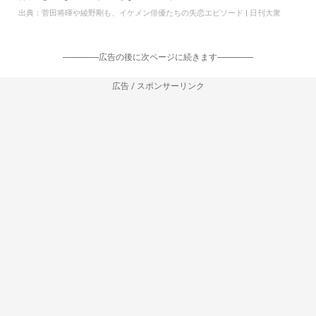
出典：
菅田将暉や綾野剛も、イケメン俳優たちの失恋エピソード | 日刊大衆
-----------------広告の後に次ページに続きます-----------------
広告 / スポンサーリンク