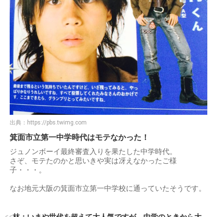
出典：
https://pbs.twimg.com
箕面市立第一中学時代はモテなかった！
ジュノンボーイ最終審査入りを果たした中学時代。
さぞ、モテたのかと思いきや実は冴えなかったご様
子・・・。
なお地元大阪の箕面市立第一中学校に通っていたそうです。