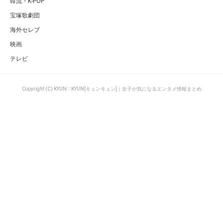
韓流・K-POP
宝塚歌劇団
海外セレブ
映画
テレビ
Copyright (C) KYUN♡KYUN[キュンキュン]｜女子が気になるエンタメ情報まとめ