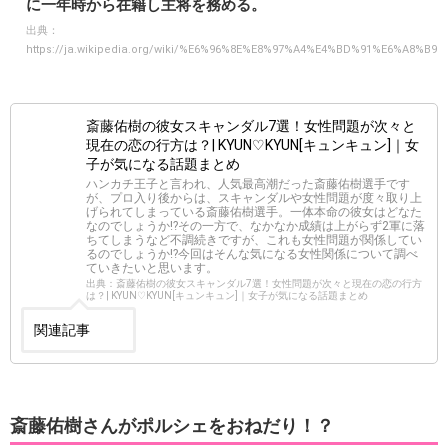
に一年時から在籍し主将を務める。
出典：
https://ja.wikipedia.org/wiki/%E6%96%8E%E8%97%A4%E4%BD%91%E6%A8%B9
斎藤佑樹の彼女スキャンダル7選！女性問題が次々と
現在の恋の行方は？| KYUN♡KYUN[キュンキュン]｜女
子が気になる話題まとめ
ハンカチ王子と言われ、人気最高潮だった斎藤佑樹選手です
が、プロ入り後からは、スキャンダルや女性問題が度々取り上
げられてしまっている斎藤佑樹選手。一体本命の彼女はどなた
なのでしょうか!?その一方で、なかなか成績は上がらず2軍に落
ちてしまうなど不調続きですが、これも女性問題が関係してい
るのでしょうか!?今回はそんな気になる女性関係について調べ
ていきたいと思います。
出典：斎藤佑樹の彼女スキャンダル7選！女性問題が次々と現在の恋の行方
は？| KYUN♡KYUN[キュンキュン]｜女子が気になる話題まとめ
関連記事
斎藤佑樹さんがポルシェをおねだり！？