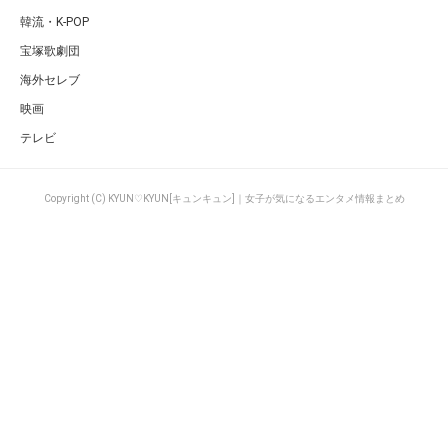
韓流・K-POP
宝塚歌劇団
海外セレブ
映画
テレビ
Copyright (C) KYUN♡KYUN[キュンキュン]｜女子が気になるエンタメ情報まとめ