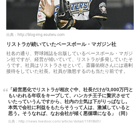
出典：
http://blog-img.esuteru.com
リストラが続いていたベースボール・マガジン社
社名の通り、野球雑誌を出版しているベースボール・マガジ
ン社ですが、経営が傾いていて、リストラが多発していたそ
うです。社員はリストラさせといて、斎藤佑樹さんには過剰
接待をしていた社長。社員が激怒するのも当たり前です。
「経営悪化でリストラが相次ぐ中、社長だけが3,000万円と
もいわれる年収をキープして、ハンカチ王子に贅沢させて
いたっていうんですから、社内の士気は下がりっぱなし。
本気で会社に利益をもたらそうって人は、激減していると
思う。そうなれば、なお会社が傾く悪循環になる」（同）
出典：
http://news.livedoor.com/article/detail/11818601/