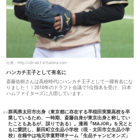
出典：
http://cdn-ak.f.st-hatena.com
ハンカチ王子として有名に
斎藤佑樹さんは高校時代にハンカチ王子として一躍有名にな
りました！！2010年のドラフト会議で1位指名を受け、日本
ハムファイターズに入団しています。
群馬県太田市出身（東京都に存在する早稲田実業高校を卒
業しているため、一時期、斎藤自身が東京出身と称してい
たこともあるが、誤りである）。漫画『MAJOR』を兄とと
もに愛読し、新田町立生品小学校（現・太田市立生品小学
校）在籍中は地元学童野球チーム「生品チャンピオンズ」