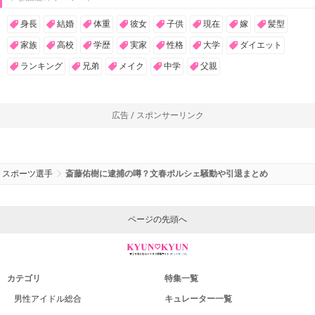
身長
結婚
体重
彼女
子供
現在
嫁
髪型
家族
高校
学歴
実家
性格
大学
ダイエット
ランキング
兄弟
メイク
中学
父親
広告 / スポンサーリンク
スポーツ選手
斎藤佑樹に逮捕の噂？文春ポルシェ騒動や引退まとめ
ページの先頭へ
カテゴリ
特集一覧
男性アイドル総合
キュレーター一覧