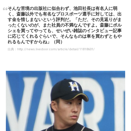
そんな苦境の出版社に似合わず、池田社長は有名人に弱
く、斎藤以外でも有名なプロスポーツ選手に対しては、出
す金を惜しまないという評判だ。「ただ、その見返りがま
ったくないのが、また社員の不満なんですよ。斎藤にポル
シェを買ってやっても、せいぜい雑誌のインタビュー記事
に応じてくれるぐらいで、そんなものは車を買わずともや
れるもんですからね」（同）
出典：
http://news.livedoor.com/article/detail/11818601/