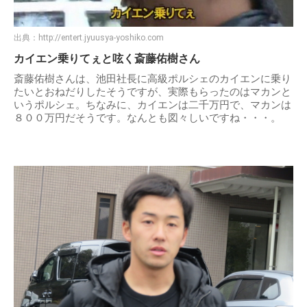
出典：
http://entert.jyuusya-yoshiko.com
カイエン乗りてぇと呟く斎藤佑樹さん
斎藤佑樹さんは、池田社長に高級ポルシェのカイエンに乗り
たいとおねだりしたそうですが、実際もらったのはマカンと
いうポルシェ。ちなみに、カイエンは二千万円で、マカンは
８００万円だそうです。なんとも図々しいですね・・・。