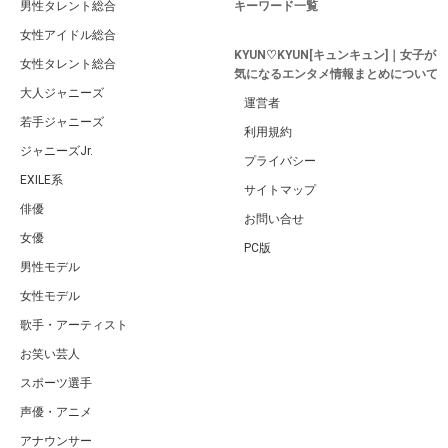
男性タレント総合
キーワード一覧
女性アイドル総合
KYUN♡KYUN[キュンキュン]｜女子が
女性タレント総合
気になるエンタメ情報まとめについて
大人ジャニーズ
運営者
若手ジャニーズ
利用規約
ジャニーズJr.
プライバシー
EXILE系
サイトマップ
俳優
お問い合せ
女優
PC版
男性モデル
女性モデル
歌手・アーティスト
お笑い芸人
スポーツ選手
声優・アニメ
アナウンサー