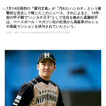
7月14日発売の『週刊文春』が「汚れたハンカチ」という衝
撃的な見出しで報じたこのニュース。それによると、10年
前の甲子園で”ハンカチ王子”として注目を集めた斎藤投手
は、ベースボール・マガジン社の社長から高級車ポルシェ
や高級マンションを供与されていたという。
出典：
http://news.mynavi.jp/news/2016/07/17/029/